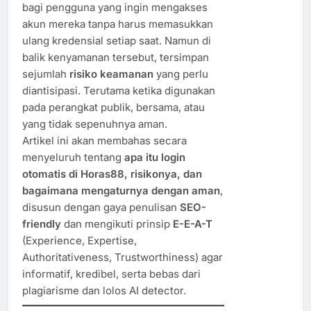
bagi pengguna yang ingin mengakses
akun mereka tanpa harus memasukkan
ulang kredensial setiap saat. Namun di
balik kenyamanan tersebut, tersimpan
sejumlah
risiko keamanan
yang perlu
diantisipasi. Terutama ketika digunakan
pada perangkat publik, bersama, atau
yang tidak sepenuhnya aman.
Artikel ini akan membahas secara
menyeluruh tentang
apa itu login
otomatis di Horas88, risikonya, dan
bagaimana mengaturnya dengan aman
,
disusun dengan gaya penulisan
SEO-
friendly
dan mengikuti prinsip
E-E-A-T
(Experience, Expertise,
Authoritativeness, Trustworthiness) agar
informatif, kredibel, serta bebas dari
plagiarisme dan lolos AI detector.