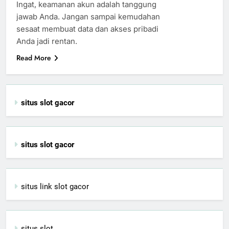
Ingat, keamanan akun adalah tanggung
jawab Anda. Jangan sampai kemudahan
sesaat membuat data dan akses pribadi
Anda jadi rentan.
Read More
situs slot gacor
situs slot gacor
situs link slot gacor
situs slot