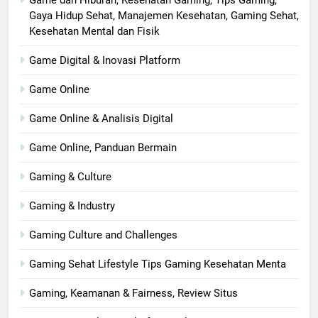
Gaya Hidup Sehat, Manajemen Kesehatan, Gaming Sehat,
Kesehatan Mental dan Fisik
Game Digital & Inovasi Platform
Game Online
Game Online & Analisis Digital
Game Online, Panduan Bermain
Gaming & Culture
Gaming & Industry
Gaming Culture and Challenges
Gaming Sehat Lifestyle Tips Gaming Kesehatan Menta
Gaming, Keamanan & Fairness, Review Situs