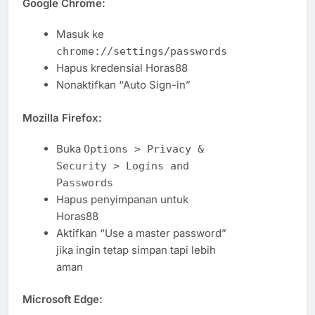
Google Chrome:
Masuk ke
chrome://settings/passwords
Hapus kredensial Horas88
Nonaktifkan “Auto Sign-in”
Mozilla Firefox:
Buka
Options > Privacy &
Security > Logins and
Passwords
Hapus penyimpanan untuk
Horas88
Aktifkan “Use a master password”
jika ingin tetap simpan tapi lebih
aman
Microsoft Edge: