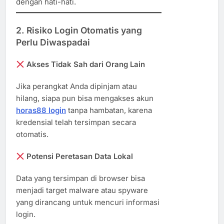
dengan hati-hati.
2. Risiko Login Otomatis yang
Perlu Diwaspadai
Akses Tidak Sah dari Orang Lain
Jika perangkat Anda dipinjam atau
hilang, siapa pun bisa mengakses akun
horas88 login
tanpa hambatan, karena
kredensial telah tersimpan secara
otomatis.
Potensi Peretasan Data Lokal
Data yang tersimpan di browser bisa
menjadi target malware atau spyware
yang dirancang untuk mencuri informasi
login.