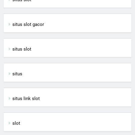
situs slot gacor
situs slot
situs
situs link slot
slot