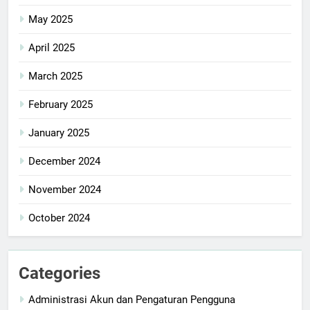
May 2025
April 2025
March 2025
February 2025
January 2025
December 2024
November 2024
October 2024
Categories
Administrasi Akun dan Pengaturan Pengguna