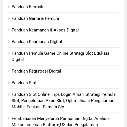
Panduan Bermain
Panduan Game & Pemula
Panduan Keamanan & Akses Digital
Panduan Keamanan Digital
Panduan Pemula Game Online Strategi Slot Edukasi
Digital
Panduan Registrasi Digital
Panduan Slot
Panduan Slot Online, Tips Login Aman, Strategi Pemula
Slot, Pengelolaan Akun Slot, Optimalisasi Pengalaman
Mobile, Edukasi Pemain Slot
Pembahasan Menyeluruh Permainan Digital,Analisis
Mekanisme dan Platform,UX dan Pengalaman