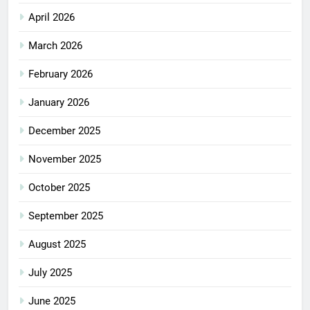
April 2026
March 2026
February 2026
January 2026
December 2025
November 2025
October 2025
September 2025
August 2025
July 2025
June 2025