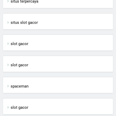
situs terpercaya
situs slot gacor
slot gacor
slot gacor
spaceman
slot gacor