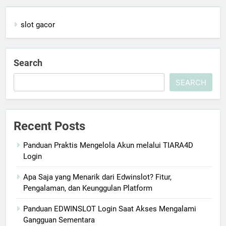
slot gacor
Search
SEARCH
Recent Posts
Panduan Praktis Mengelola Akun melalui TIARA4D
Login
Apa Saja yang Menarik dari Edwinslot? Fitur,
Pengalaman, dan Keunggulan Platform
Panduan EDWINSLOT Login Saat Akses Mengalami
Gangguan Sementara