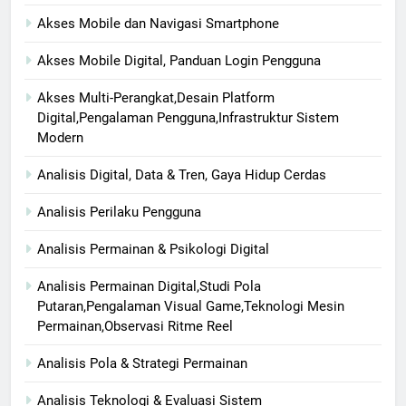
Akses Mobile dan Navigasi Smartphone
Akses Mobile Digital, Panduan Login Pengguna
Akses Multi-Perangkat,Desain Platform
Digital,Pengalaman Pengguna,Infrastruktur Sistem
Modern
Analisis Digital, Data & Tren, Gaya Hidup Cerdas
Analisis Perilaku Pengguna
Analisis Permainan & Psikologi Digital
Analisis Permainan Digital,Studi Pola
Putaran,Pengalaman Visual Game,Teknologi Mesin
Permainan,Observasi Ritme Reel
Analisis Pola & Strategi Permainan
Analisis Teknologi & Evaluasi Sistem