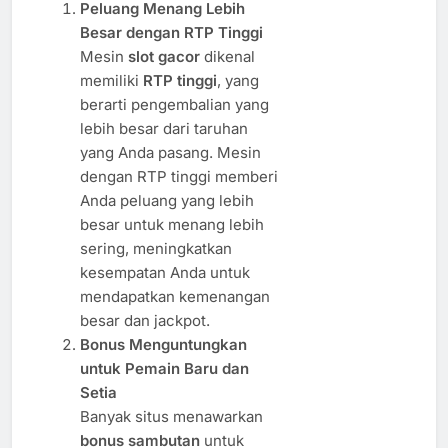
Peluang Menang Lebih
Besar dengan RTP Tinggi
Mesin
slot gacor
dikenal
memiliki
RTP tinggi
, yang
berarti pengembalian yang
lebih besar dari taruhan
yang Anda pasang. Mesin
dengan RTP tinggi memberi
Anda peluang yang lebih
besar untuk menang lebih
sering, meningkatkan
kesempatan Anda untuk
mendapatkan kemenangan
besar dan jackpot.
Bonus Menguntungkan
untuk Pemain Baru dan
Setia
Banyak situs menawarkan
bonus sambutan
untuk