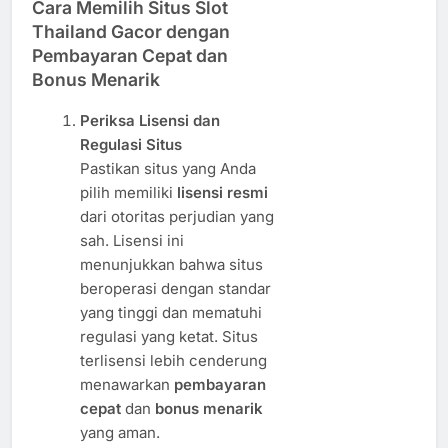
Cara Memilih Situs Slot
Thailand Gacor dengan
Pembayaran Cepat dan
Bonus Menarik
Periksa Lisensi dan
Regulasi Situs
Pastikan situs yang Anda
pilih memiliki
lisensi resmi
dari otoritas perjudian yang
sah. Lisensi ini
menunjukkan bahwa situs
beroperasi dengan standar
yang tinggi dan mematuhi
regulasi yang ketat. Situs
terlisensi lebih cenderung
menawarkan
pembayaran
cepat
dan
bonus menarik
yang aman.