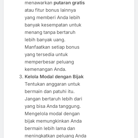
menawarkan
putaran gratis
atau fitur bonus lainnya
yang memberi Anda lebih
banyak kesempatan untuk
menang tanpa bertaruh
lebih banyak uang.
Manfaatkan setiap bonus
yang tersedia untuk
memperbesar peluang
kemenangan Anda.
Kelola Modal dengan Bijak
Tentukan anggaran untuk
bermain dan patuhi itu.
Jangan bertaruh lebih dari
yang bisa Anda tanggung.
Mengelola modal dengan
bijak memungkinkan Anda
bermain lebih lama dan
meningkatkan peluang Anda