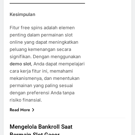
Kesimpulan
Fitur free spins adalah elemen
penting dalam permainan slot
online yang dapat meningkatkan
peluang kemenangan secara
signifikan. Dengan menggunakan
demo slot
, Anda dapat mempelajari
cara kerja fitur ini, memahami
mekanismenya, dan menentukan
permainan yang paling sesuai
dengan preferensi Anda tanpa
risiko finansial.
Read More
Mengelola Bankroll Saat
Bermain Slot Gacor