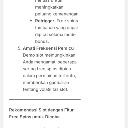
meluas untuk
meningkatkan
peluang kemenangan.
Retrigger
: Free spins
tambahan yang dapat
dipicu selama mode
bonus.
Amati Frekuensi Pemicu
Demo slot memungkinkan
Anda mengamati seberapa
sering free spins dipicu
dalam permainan tertentu,
memberikan gambaran
tentang volatilitas slot.
Rekomendasi Slot dengan Fitur
Free Spins untuk Dicoba