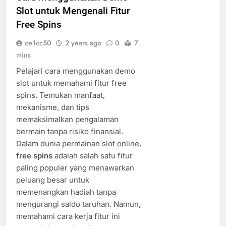
Slot untuk Mengenali Fitur
Free Spins
ce1cc50
2 years ago
0
7
mins
Pelajari cara menggunakan demo
slot untuk memahami fitur free
spins. Temukan manfaat,
mekanisme, dan tips
memaksimalkan pengalaman
bermain tanpa risiko finansial.
Dalam dunia permainan slot online,
free spins
adalah salah satu fitur
paling populer yang menawarkan
peluang besar untuk
memenangkan hadiah tanpa
mengurangi saldo taruhan. Namun,
memahami cara kerja fitur ini