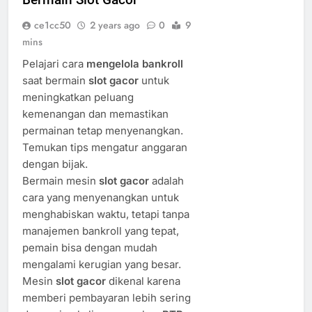
ce1cc50
2 years ago
0
9
mins
Pelajari cara
mengelola bankroll
saat bermain
slot gacor
untuk
meningkatkan peluang
kemenangan dan memastikan
permainan tetap menyenangkan.
Temukan tips mengatur anggaran
dengan bijak.
Bermain mesin
slot gacor
adalah
cara yang menyenangkan untuk
menghabiskan waktu, tetapi tanpa
manajemen bankroll yang tepat,
pemain bisa dengan mudah
mengalami kerugian yang besar.
Mesin
slot gacor
dikenal karena
memberi pembayaran lebih sering