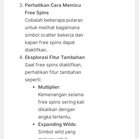
Perhatikan Cara Memicu
Free Spins
Cobalah beberapa putaran
untuk melihat bagaimana
simbol scatter bekerja dan
kapan free spins dapat
diaktifkan.
Eksplorasi Fitur Tambahan
Saat free spins diaktifkan,
perhatikan fitur tambahan
seperti:
Multiplier
:
Kemenangan selama
free spins sering kali
dikalikan dengan
angka tertentu.
Expanding Wilds
:
Simbol wild yang