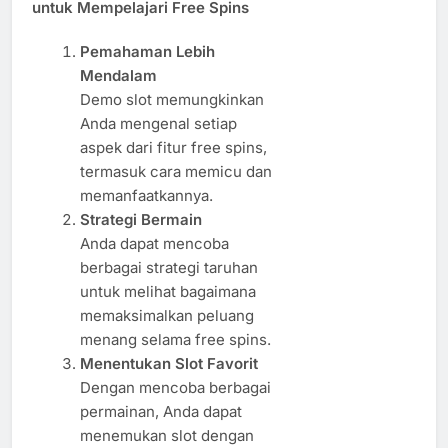
untuk Mempelajari Free Spins
Pemahaman Lebih
Mendalam
Demo slot memungkinkan
Anda mengenal setiap
aspek dari fitur free spins,
termasuk cara memicu dan
memanfaatkannya.
Strategi Bermain
Anda dapat mencoba
berbagai strategi taruhan
untuk melihat bagaimana
memaksimalkan peluang
menang selama free spins.
Menentukan Slot Favorit
Dengan mencoba berbagai
permainan, Anda dapat
menemukan slot dengan