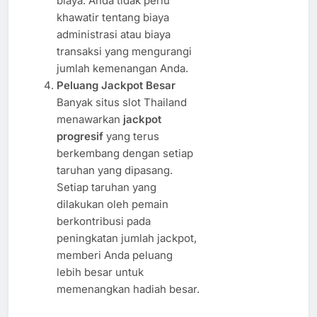
biaya. Anda tidak perlu
khawatir tentang biaya
administrasi atau biaya
transaksi yang mengurangi
jumlah kemenangan Anda.
Peluang Jackpot Besar
Banyak situs slot Thailand
menawarkan
jackpot
progresif
yang terus
berkembang dengan setiap
taruhan yang dipasang.
Setiap taruhan yang
dilakukan oleh pemain
berkontribusi pada
peningkatan jumlah jackpot,
memberi Anda peluang
lebih besar untuk
memenangkan hadiah besar.