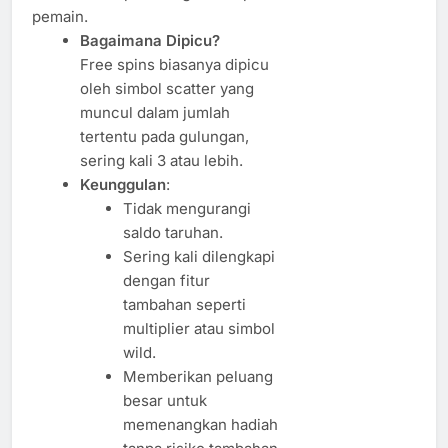
pemain.
Bagaimana Dipicu?
Free spins biasanya dipicu
oleh simbol scatter yang
muncul dalam jumlah
tertentu pada gulungan,
sering kali 3 atau lebih.
Keunggulan
:
Tidak mengurangi
saldo taruhan.
Sering kali dilengkapi
dengan fitur
tambahan seperti
multiplier atau simbol
wild.
Memberikan peluang
besar untuk
memenangkan hadiah