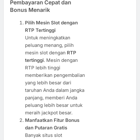
Pembayaran Cepat dan
Bonus Menarik
Pilih Mesin Slot dengan
RTP Tertinggi
Untuk meningkatkan
peluang menang, pilih
mesin slot dengan
RTP
tertinggi
. Mesin dengan
RTP lebih tinggi
memberikan pengembalian
yang lebih besar dari
taruhan Anda dalam jangka
panjang, memberi Anda
peluang lebih besar untuk
meraih jackpot besar.
Manfaatkan Fitur Bonus
dan Putaran Gratis
Banyak situs slot