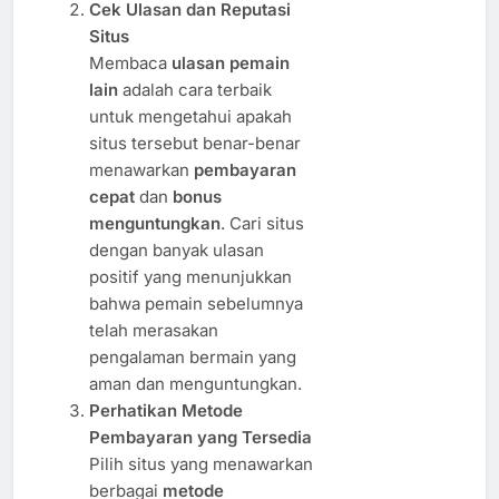
Cek Ulasan dan Reputasi
Situs
Membaca
ulasan pemain
lain
adalah cara terbaik
untuk mengetahui apakah
situs tersebut benar-benar
menawarkan
pembayaran
cepat
dan
bonus
menguntungkan
. Cari situs
dengan banyak ulasan
positif yang menunjukkan
bahwa pemain sebelumnya
telah merasakan
pengalaman bermain yang
aman dan menguntungkan.
Perhatikan Metode
Pembayaran yang Tersedia
Pilih situs yang menawarkan
berbagai
metode