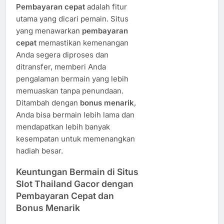
Pembayaran cepat
adalah fitur
utama yang dicari pemain. Situs
yang menawarkan
pembayaran
cepat
memastikan kemenangan
Anda segera diproses dan
ditransfer, memberi Anda
pengalaman bermain yang lebih
memuaskan tanpa penundaan.
Ditambah dengan
bonus menarik
,
Anda bisa bermain lebih lama dan
mendapatkan lebih banyak
kesempatan untuk memenangkan
hadiah besar.
Keuntungan Bermain di Situs
Slot Thailand Gacor dengan
Pembayaran Cepat dan
Bonus Menarik