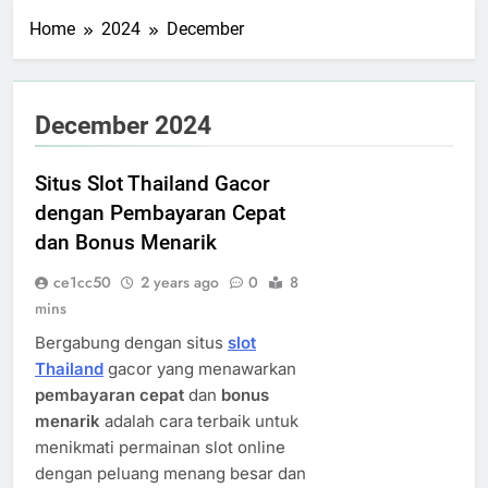
Home
2024
December
December 2024
Situs Slot Thailand Gacor
dengan Pembayaran Cepat
dan Bonus Menarik
ce1cc50
2 years ago
0
8
mins
Bergabung dengan situs
slot
Thailand
gacor yang menawarkan
pembayaran cepat
dan
bonus
menarik
adalah cara terbaik untuk
menikmati permainan slot online
dengan peluang menang besar dan