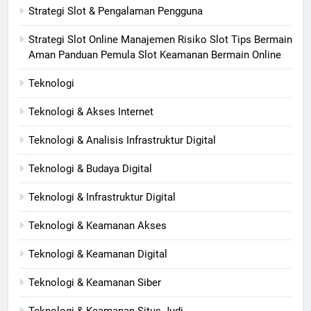
Strategi Slot & Pengalaman Pengguna
Strategi Slot Online Manajemen Risiko Slot Tips Bermain
Aman Panduan Pemula Slot Keamanan Bermain Online
Teknologi
Teknologi & Akses Internet
Teknologi & Analisis Infrastruktur Digital
Teknologi & Budaya Digital
Teknologi & Infrastruktur Digital
Teknologi & Keamanan Akses
Teknologi & Keamanan Digital
Teknologi & Keamanan Siber