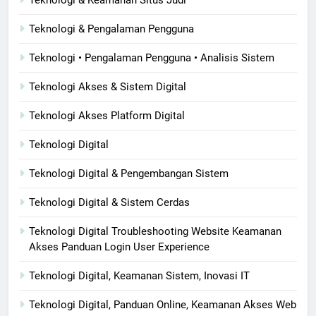
Teknologi & Keamanan Situs Judi
Teknologi & Pengalaman Pengguna
Teknologi • Pengalaman Pengguna • Analisis Sistem
Teknologi Akses & Sistem Digital
Teknologi Akses Platform Digital
Teknologi Digital
Teknologi Digital & Pengembangan Sistem
Teknologi Digital & Sistem Cerdas
Teknologi Digital Troubleshooting Website Keamanan
Akses Panduan Login User Experience
Teknologi Digital, Keamanan Sistem, Inovasi IT
Teknologi Digital, Panduan Online, Keamanan Akses Web