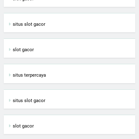
situs slot gacor
slot gacor
situs terpercaya
situs slot gacor
slot gacor