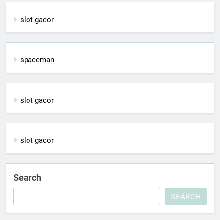
slot gacor
spaceman
slot gacor
slot gacor
Search
SEARCH