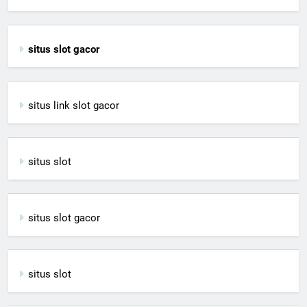
situs slot gacor
situs link slot gacor
situs slot
situs slot gacor
situs slot