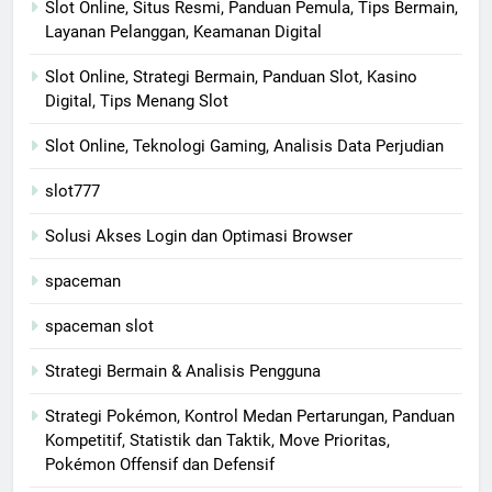
Slot Online, Situs Resmi, Panduan Pemula, Tips Bermain,
Layanan Pelanggan, Keamanan Digital
Slot Online, Strategi Bermain, Panduan Slot, Kasino
Digital, Tips Menang Slot
Slot Online, Teknologi Gaming, Analisis Data Perjudian
slot777
Solusi Akses Login dan Optimasi Browser
spaceman
spaceman slot
Strategi Bermain & Analisis Pengguna
Strategi Pokémon, Kontrol Medan Pertarungan, Panduan
Kompetitif, Statistik dan Taktik, Move Prioritas,
Pokémon Offensif dan Defensif