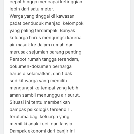
cepat hingga mencapai ketinggian
lebih dari satu meter.
Warga yang tinggal di kawasan
padat penduduk menjadi kelompok
yang paling terdampak. Banyak
keluarga harus mengungsi karena
air masuk ke dalam rumah dan
merusak sejumlah barang penting.
Perabot rumah tangga terendam,
dokumen-dokumen berharga
harus diselamatkan, dan tidak
sedikit warga yang memilih
mengungsi ke tempat yang lebih
aman sambil menunggu air surut.
Situasi ini tentu memberikan
dampak psikologis tersendiri,
terutama bagi keluarga yang
memiliki anak kecil dan lansia.
Dampak ekonomi dari banjir ini