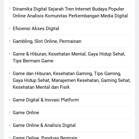
Dinamika Digital Sejarah Tren Internet Budaya Populer
Online Analisis Komunitas Perkembangan Media Digital
Efisiensi Akses Digital
Gambling, Slot Online, Permainan
Game & Hiburan, Kesehatan Mental, Gaya Hidup Sehat,
Tips Bermain Game
Game dan Hiburan, Kesehatan Gaming, Tips Gaming,
Gaya Hidup Sehat, Manajemen Kesehatan, Gaming Sehat,
Kesehatan Mental dan Fisik
Game Digital & Inovasi Platform
Game Online
Game Online & Analisis Digital
Game Online, Panduan Bermain