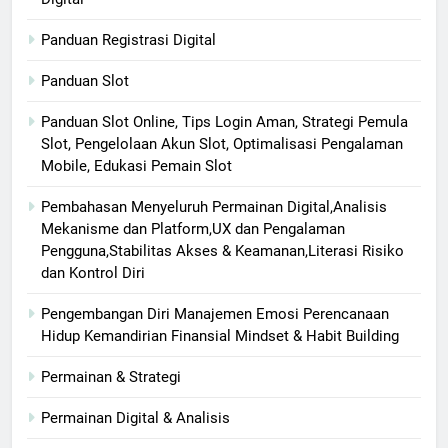
Panduan Registrasi Digital
Panduan Slot
Panduan Slot Online, Tips Login Aman, Strategi Pemula
Slot, Pengelolaan Akun Slot, Optimalisasi Pengalaman
Mobile, Edukasi Pemain Slot
Pembahasan Menyeluruh Permainan Digital,Analisis
Mekanisme dan Platform,UX dan Pengalaman
Pengguna,Stabilitas Akses & Keamanan,Literasi Risiko
dan Kontrol Diri
Pengembangan Diri Manajemen Emosi Perencanaan
Hidup Kemandirian Finansial Mindset & Habit Building
Permainan & Strategi
Permainan Digital & Analisis