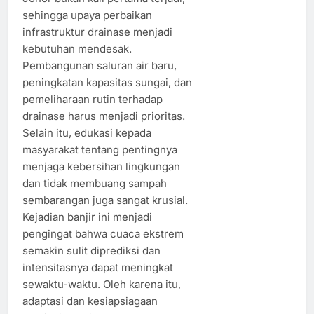
sehingga upaya perbaikan
infrastruktur drainase menjadi
kebutuhan mendesak.
Pembangunan saluran air baru,
peningkatan kapasitas sungai, dan
pemeliharaan rutin terhadap
drainase harus menjadi prioritas.
Selain itu, edukasi kepada
masyarakat tentang pentingnya
menjaga kebersihan lingkungan
dan tidak membuang sampah
sembarangan juga sangat krusial.
Kejadian banjir ini menjadi
pengingat bahwa cuaca ekstrem
semakin sulit diprediksi dan
intensitasnya dapat meningkat
sewaktu-waktu. Oleh karena itu,
adaptasi dan kesiapsiagaan