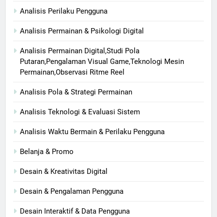
Analisis Perilaku Pengguna
Analisis Permainan & Psikologi Digital
Analisis Permainan Digital,Studi Pola
Putaran,Pengalaman Visual Game,Teknologi Mesin
Permainan,Observasi Ritme Reel
Analisis Pola & Strategi Permainan
Analisis Teknologi & Evaluasi Sistem
Analisis Waktu Bermain & Perilaku Pengguna
Belanja & Promo
Desain & Kreativitas Digital
Desain & Pengalaman Pengguna
Desain Interaktif & Data Pengguna