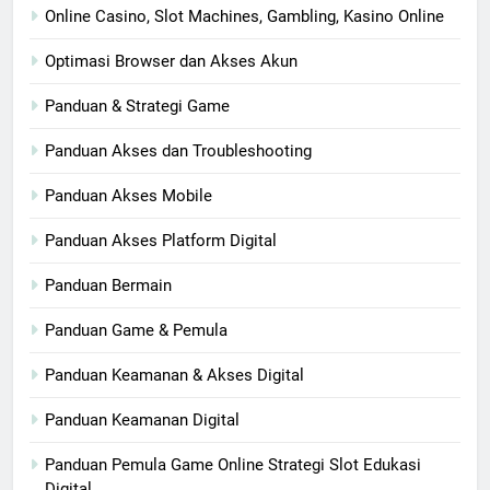
Online Casino, Slot Machines, Gambling, Kasino Online
Optimasi Browser dan Akses Akun
Panduan & Strategi Game
Panduan Akses dan Troubleshooting
Panduan Akses Mobile
Panduan Akses Platform Digital
Panduan Bermain
Panduan Game & Pemula
Panduan Keamanan & Akses Digital
Panduan Keamanan Digital
Panduan Pemula Game Online Strategi Slot Edukasi
Digital