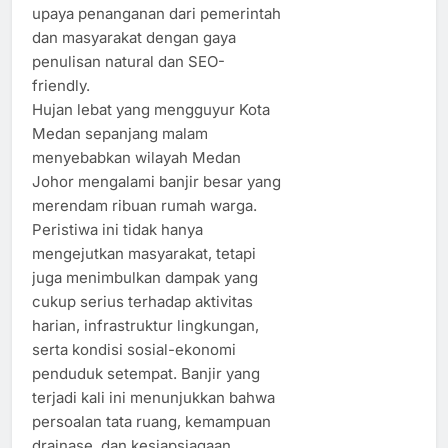
upaya penanganan dari pemerintah
dan masyarakat dengan gaya
penulisan natural dan SEO-
friendly.
Hujan lebat yang mengguyur Kota
Medan sepanjang malam
menyebabkan wilayah Medan
Johor mengalami banjir besar yang
merendam ribuan rumah warga.
Peristiwa ini tidak hanya
mengejutkan masyarakat, tetapi
juga menimbulkan dampak yang
cukup serius terhadap aktivitas
harian, infrastruktur lingkungan,
serta kondisi sosial-ekonomi
penduduk setempat. Banjir yang
terjadi kali ini menunjukkan bahwa
persoalan tata ruang, kemampuan
drainase, dan kesiapsiagaan