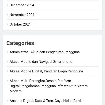
December 2024
November 2024
October 2024
Categories
Administrasi Akun dan Pengaturan Pengguna
Akses Mobile dan Navigasi Smartphone
Akses Mobile Digital, Panduan Login Pengguna
Akses Multi-Perangkat,Desain Platform
Digital,Pengalaman Pengguna,Infrastruktur Sistem
Modern
Analisis Digital, Data & Tren, Gaya Hidup Cerdas