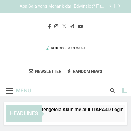
Skip
Panduan EDWINSLOT Login Saat Akses
to
Mengalami Gangguan Sementara
content
Login Edwinslot Resmi untuk Pengguna yang
Mengutamakan Keamanan Akun
Panduan Praktis Mengelola Akun melalui
TIARA4D Login
Apa Saja yang Menarik dari Edwinslot? Fitur,
Pengalaman, dan Keunggulan Platform
Panduan EDWINSLOT Login Saat Akses
Mengalami Gangguan Sementara
Deep Well
Dapatkan Layanan Pengeboran Sumur
Login Edwinslot Resmi untuk Pengguna yang
NEWSLETTER
RANDOM NEWS
Submersible
Mengutamakan Keamanan Akun
Berkualitas Dari Deep Well Submersible.
MENU
nduan Praktis Mengelola Akun melalui TIARA4D Login
HEADLINES
Weeks Ago