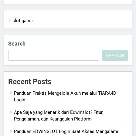
slot gacor
Search
SEARCH
Recent Posts
Panduan Praktis Mengelola Akun melalui TIARA4D
Login
Apa Saja yang Menarik dari Edwinslot? Fitur,
Pengalaman, dan Keunggulan Platform
Panduan EDWINSLOT Login Saat Akses Mengalami