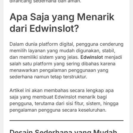
dirancang sederhana dan aman.
Apa Saja yang Menarik
dari Edwinslot?
Dalam dunia platform digital, pengguna cenderung
memilih layanan yang mudah digunakan, stabil,
dan memiliki sistem yang jelas.
Edwinslot
menjadi
salah satu platform yang sering dibahas karena
menawarkan pengalaman penggunaan yang
sederhana namun tetap terstruktur.
Artikel ini akan membahas secara lengkap apa
saja yang membuat Edwinslot menarik bagi
pengguna, terutama dari sisi fitur, sistem, hingga
pengalaman pengguna secara keseluruhan.
Desain Sederhana yang Mudah