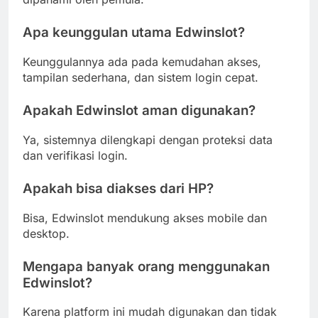
Apa keunggulan utama Edwinslot?
Keunggulannya ada pada kemudahan akses,
tampilan sederhana, dan sistem login cepat.
Apakah Edwinslot aman digunakan?
Ya, sistemnya dilengkapi dengan proteksi data
dan verifikasi login.
Apakah bisa diakses dari HP?
Bisa, Edwinslot mendukung akses mobile dan
desktop.
Mengapa banyak orang menggunakan
Edwinslot?
Karena platform ini mudah digunakan dan tidak