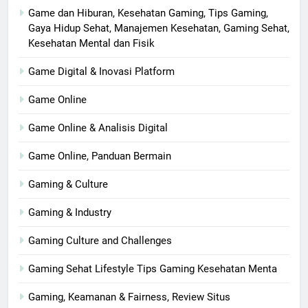
Game dan Hiburan, Kesehatan Gaming, Tips Gaming,
Gaya Hidup Sehat, Manajemen Kesehatan, Gaming Sehat,
Kesehatan Mental dan Fisik
Game Digital & Inovasi Platform
Game Online
Game Online & Analisis Digital
Game Online, Panduan Bermain
Gaming & Culture
Gaming & Industry
Gaming Culture and Challenges
Gaming Sehat Lifestyle Tips Gaming Kesehatan Menta
Gaming, Keamanan & Fairness, Review Situs