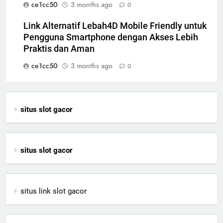
ce1cc50
3 months ago
0
Link Alternatif Lebah4D Mobile Friendly untuk
Pengguna Smartphone dengan Akses Lebih
Praktis dan Aman
ce1cc50
3 months ago
0
situs slot gacor
situs slot gacor
situs link slot gacor