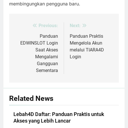
membingungkan pengguna baru.
Previous:
Next:
Post
navigation
Panduan
Panduan Praktis
EDWINSLOT Login
Mengelola Akun
Saat Akses
melalui TIARA4D
Mengalami
Login
Gangguan
Sementara
Related News
Lebah4D Daftar: Panduan Praktis untuk
Akses yang Lebih Lancar