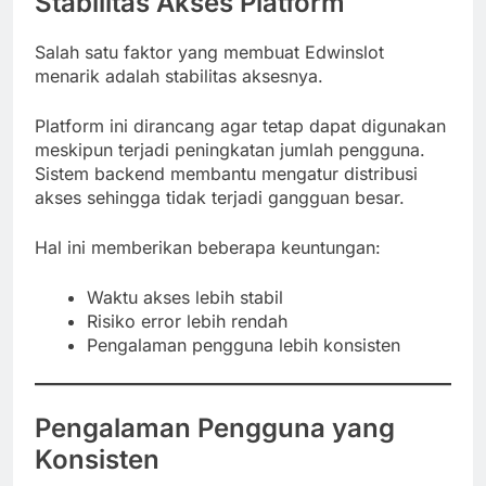
Stabilitas Akses Platform
Salah satu faktor yang membuat Edwinslot
menarik adalah stabilitas aksesnya.
Platform ini dirancang agar tetap dapat digunakan
meskipun terjadi peningkatan jumlah pengguna.
Sistem backend membantu mengatur distribusi
akses sehingga tidak terjadi gangguan besar.
Hal ini memberikan beberapa keuntungan:
Waktu akses lebih stabil
Risiko error lebih rendah
Pengalaman pengguna lebih konsisten
Pengalaman Pengguna yang
Konsisten