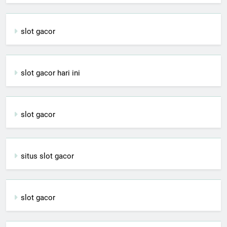
slot gacor
slot gacor hari ini
slot gacor
situs slot gacor
slot gacor