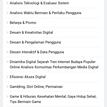
Analisis Teknologi & Evaluasi Sistem
Analisis Waktu Bermain & Perilaku Pengguna
Belanja & Promo
Desain & Kreativitas Digital
Desain & Pengalaman Pengguna
Desain Interaktif & Data Pengguna
Dinamika Digital Sejarah Tren Internet Budaya Populer
Online Analisis Komunitas Perkembangan Media Digital
Efisiensi Akses Digital
Gambling, Slot Online, Permainan
Game & Hiburan, Kesehatan Mental, Gaya Hidup Sehat,
Tips Bermain Game