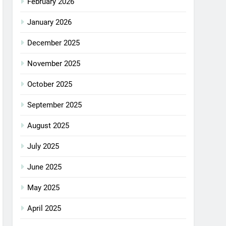
February 2026
January 2026
December 2025
November 2025
October 2025
September 2025
August 2025
July 2025
June 2025
May 2025
April 2025