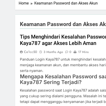
Home
Keamanan Password dan Akses Akun
Keamanan Password dan Akses A
Tips Menghindari Kesalahan Passwor
Kaya787 agar Akses Lebih Aman
Ce1cc50
3 Months Ago
0
17 Mins
Panduan Login Kaya787 untuk menghindari kesala
menjaga keamanan akun, dan membantu akses harian
serta nyaman.
Mengapa Kesalahan Password saa
Kaya787 Sering Terjadi?
Kesalahan password saat Login Kaya787 adalah sal
yang cukup sering dialami pengguna. Masalah ini te
tetapi dapat mengganggu kenyamanan jika terjadi b