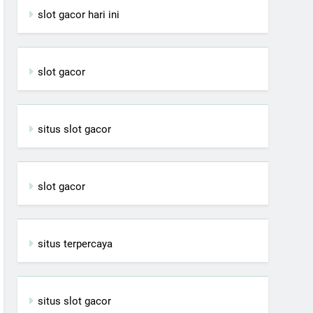
slot gacor hari ini
slot gacor
situs slot gacor
slot gacor
situs terpercaya
situs slot gacor