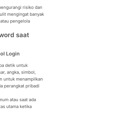
engurangi risiko dan
lit mengingat banyak
atau pengelola
word saat
ol Login
a detik untuk
ar, angka, simbol,
on untuk menampilkan
a perangkat pribadi
mum atau saat ada
tas utama ketika