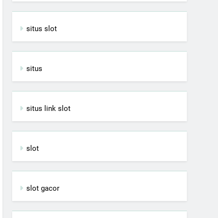
situs slot
situs
situs link slot
slot
slot gacor