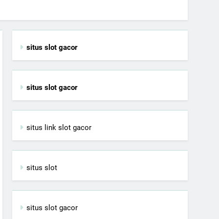
situs slot gacor
situs slot gacor
situs link slot gacor
situs slot
situs slot gacor