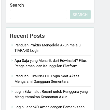
Search
SEARCH
Recent Posts
Panduan Praktis Mengelola Akun melalui
TIARA4D Login
Apa Saja yang Menarik dari Edwinslot? Fitur,
Pengalaman, dan Keunggulan Platform
Panduan EDWINSLOT Login Saat Akses
Mengalami Gangguan Sementara
Login Edwinslot Resmi untuk Pengguna yang
Mengutamakan Keamanan Akun
Login Lebah4D Aman dengan Pemeriksaan