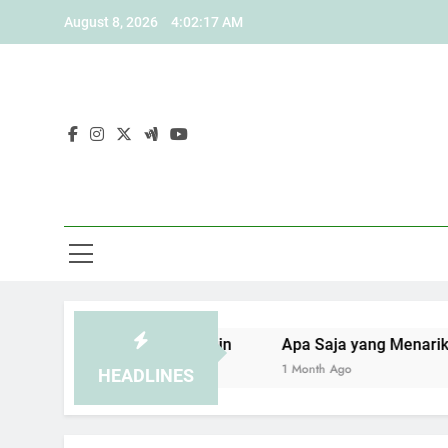
Skip
August 8, 2026
4:02:18 AM
to
content
Dee
Dapatkan 
lalui TIARA4D Login
Apa Saja yang Menarik dari Edwins
1 Month Ago
HEADLINES