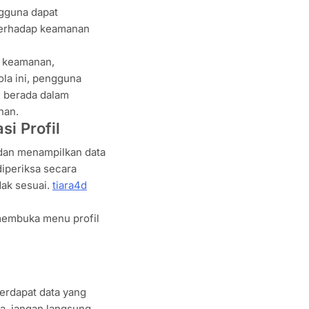
ngguna dapat
terhadap keamanan
, keamanan,
pola ini, pengguna
n berada dalam
han.
i Profil
 dan menampilkan data
diperiksa secara
dak sesuai.
tiara4d
membuka menu profil
terdapat data yang
na, jangan langsung