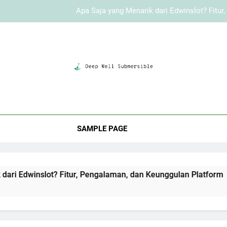
Apa Saja yang Menarik dari Edwinslot? Fitur
Panduan EDWINSLOT Login Saat A
Login Edwinslot Resmi untuk Penggu
Panduan Praktis 
p Well Submersible
Apa Saja yang Menarik dari Edwinslot? Fitur
Layanan Pengeboran Sumur Berkualitas Dari Deep Well Submers
Panduan EDWINSLOT Login Saat A
SAMPLE PAGE
Login Edwinslot Resmi untuk Penggu
lot? Fitur, Pengalaman, dan Keunggulan Platform
Pandu
1 Month