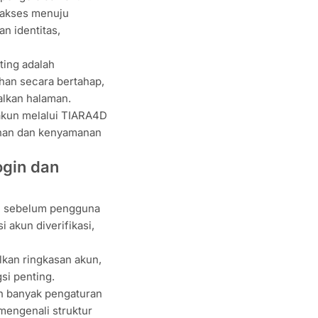
 akses menuju
n identitas,
ting adalah
han secara bertahap,
lkan halaman.
akun melalui TIARA4D
anan dan kenyamanan
gin dan
an sebelum pengguna
 akun diverifikasi,
lkan ringkasan akun,
si penting.
h banyak pengaturan
mengenali struktur