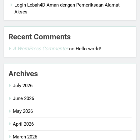
Login Lebah4D Aman dengan Pemeriksaan Alamat
Akses
Recent Comments
A WordPress Commenter
on
Hello world!
Archives
July 2026
June 2026
May 2026
April 2026
March 2026