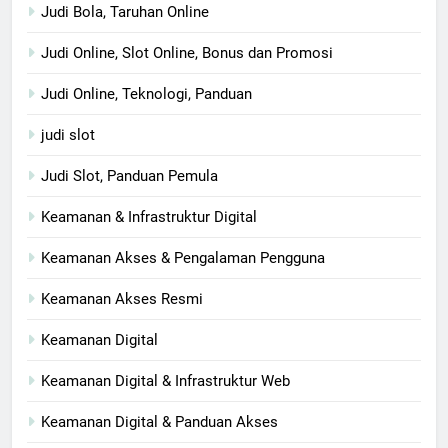
Judi Bola, Taruhan Online
Judi Online, Slot Online, Bonus dan Promosi
Judi Online, Teknologi, Panduan
judi slot
Judi Slot, Panduan Pemula
Keamanan & Infrastruktur Digital
Keamanan Akses & Pengalaman Pengguna
Keamanan Akses Resmi
Keamanan Digital
Keamanan Digital & Infrastruktur Web
Keamanan Digital & Panduan Akses