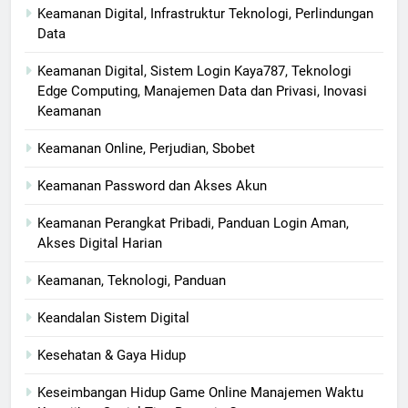
Keamanan Digital, Infrastruktur Teknologi, Perlindungan
Data
Keamanan Digital, Sistem Login Kaya787, Teknologi
Edge Computing, Manajemen Data dan Privasi, Inovasi
Keamanan
Keamanan Online, Perjudian, Sbobet
Keamanan Password dan Akses Akun
Keamanan Perangkat Pribadi, Panduan Login Aman,
Akses Digital Harian
Keamanan, Teknologi, Panduan
Keandalan Sistem Digital
Kesehatan & Gaya Hidup
Keseimbangan Hidup Game Online Manajemen Waktu