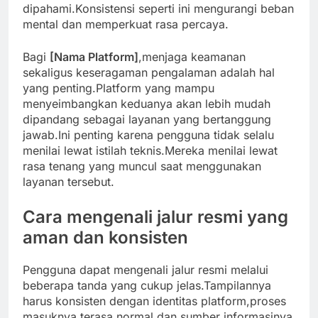
dipahami.Konsistensi seperti ini mengurangi beban
mental dan memperkuat rasa percaya.
Bagi
[Nama Platform]
,menjaga keamanan
sekaligus keseragaman pengalaman adalah hal
yang penting.Platform yang mampu
menyeimbangkan keduanya akan lebih mudah
dipandang sebagai layanan yang bertanggung
jawab.Ini penting karena pengguna tidak selalu
menilai lewat istilah teknis.Mereka menilai lewat
rasa tenang yang muncul saat menggunakan
layanan tersebut.
Cara mengenali jalur resmi yang
aman dan konsisten
Pengguna dapat mengenali jalur resmi melalui
beberapa tanda yang cukup jelas.Tampilannya
harus konsisten dengan identitas platform,proses
masuknya terasa normal,dan sumber informasinya