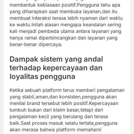
membentuk kebiasaan positif.Pengguna tahu apa
yang diharapkan saat membuka layanan,dan itu
membuat interaksi terasa lebih nyaman dari waktu
ke waktu.Inilah alasan mengapa keandalan sering
kali menjadi pembeda utama antara layanan yang
hanya ramai diperbincangkan dan layanan yang
benar-benar dipercaya.
Dampak sistem yang andal
terhadap kepercayaan dan
loyalitas pengguna
Ketika sebuah platform terus memberi pengalaman
yang stabil,aman,dan konsisten,pengguna akan
menilai brand tersebut lebih positif.Kepercayaan
tumbuh bukan dari klaim besar,tetapi dari
pengalaman kecil yang berulang dan terasa
baik.Saat proses masuk selalu tertata,pengguna
akan merasa bahwa platform memahami