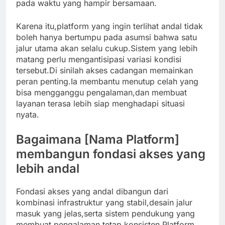
pada waktu yang hampir bersamaan.
Karena itu,platform yang ingin terlihat andal tidak
boleh hanya bertumpu pada asumsi bahwa satu
jalur utama akan selalu cukup.Sistem yang lebih
matang perlu mengantisipasi variasi kondisi
tersebut.Di sinilah akses cadangan memainkan
peran penting.Ia membantu menutup celah yang
bisa mengganggu pengalaman,dan membuat
layanan terasa lebih siap menghadapi situasi
nyata.
Bagaimana [Nama Platform]
membangun fondasi akses yang
lebih andal
Fondasi akses yang andal dibangun dari
kombinasi infrastruktur yang stabil,desain jalur
masuk yang jelas,serta sistem pendukung yang
membuat pengalaman tetap konsisten.Platform