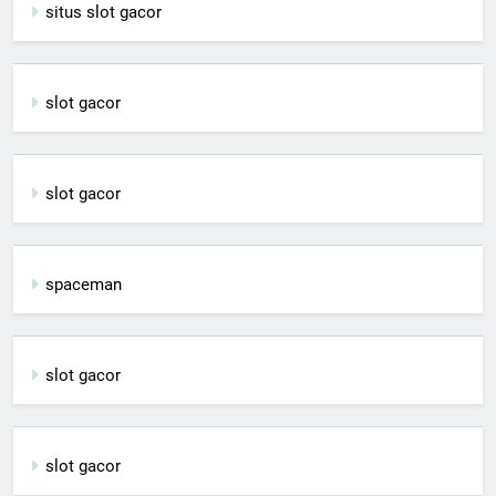
situs slot gacor
slot gacor
slot gacor
spaceman
slot gacor
slot gacor