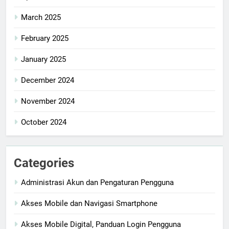
March 2025
February 2025
January 2025
December 2024
November 2024
October 2024
Categories
Administrasi Akun dan Pengaturan Pengguna
Akses Mobile dan Navigasi Smartphone
Akses Mobile Digital, Panduan Login Pengguna