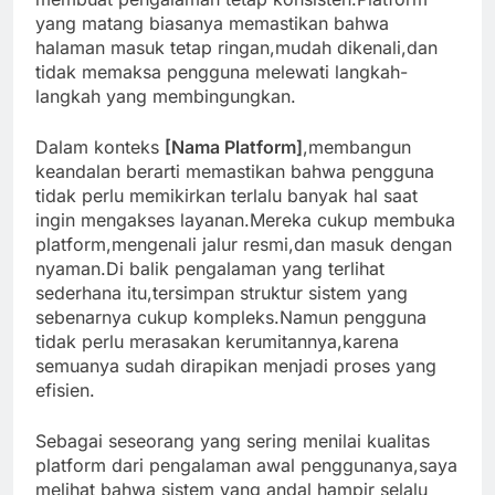
yang matang biasanya memastikan bahwa
halaman masuk tetap ringan,mudah dikenali,dan
tidak memaksa pengguna melewati langkah-
langkah yang membingungkan.
Dalam konteks
[Nama Platform]
,membangun
keandalan berarti memastikan bahwa pengguna
tidak perlu memikirkan terlalu banyak hal saat
ingin mengakses layanan.Mereka cukup membuka
platform,mengenali jalur resmi,dan masuk dengan
nyaman.Di balik pengalaman yang terlihat
sederhana itu,tersimpan struktur sistem yang
sebenarnya cukup kompleks.Namun pengguna
tidak perlu merasakan kerumitannya,karena
semuanya sudah dirapikan menjadi proses yang
efisien.
Sebagai seseorang yang sering menilai kualitas
platform dari pengalaman awal penggunanya,saya
melihat bahwa sistem yang andal hampir selalu