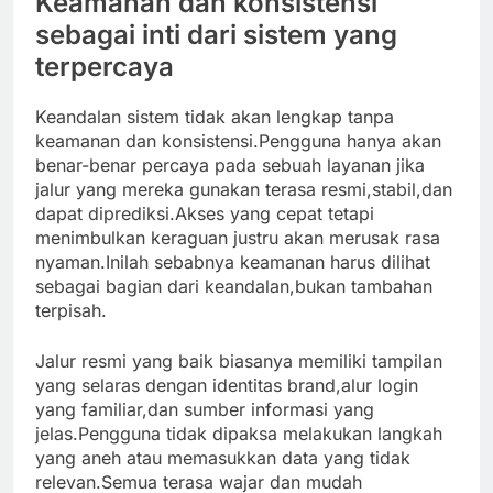
Keamanan dan konsistensi
sebagai inti dari sistem yang
terpercaya
Keandalan sistem tidak akan lengkap tanpa
keamanan dan konsistensi.Pengguna hanya akan
benar-benar percaya pada sebuah layanan jika
jalur yang mereka gunakan terasa resmi,stabil,dan
dapat diprediksi.Akses yang cepat tetapi
menimbulkan keraguan justru akan merusak rasa
nyaman.Inilah sebabnya keamanan harus dilihat
sebagai bagian dari keandalan,bukan tambahan
terpisah.
Jalur resmi yang baik biasanya memiliki tampilan
yang selaras dengan identitas brand,alur login
yang familiar,dan sumber informasi yang
jelas.Pengguna tidak dipaksa melakukan langkah
yang aneh atau memasukkan data yang tidak
relevan.Semua terasa wajar dan mudah