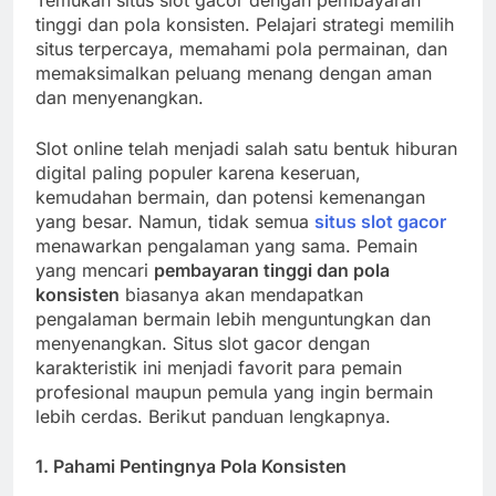
Temukan situs slot gacor dengan pembayaran
tinggi dan pola konsisten. Pelajari strategi memilih
situs terpercaya, memahami pola permainan, dan
memaksimalkan peluang menang dengan aman
dan menyenangkan.
Slot online telah menjadi salah satu bentuk hiburan
digital paling populer karena keseruan,
kemudahan bermain, dan potensi kemenangan
yang besar. Namun, tidak semua
situs slot gacor
menawarkan pengalaman yang sama. Pemain
yang mencari
pembayaran tinggi dan pola
konsisten
biasanya akan mendapatkan
pengalaman bermain lebih menguntungkan dan
menyenangkan. Situs slot gacor dengan
karakteristik ini menjadi favorit para pemain
profesional maupun pemula yang ingin bermain
lebih cerdas. Berikut panduan lengkapnya.
1. Pahami Pentingnya Pola Konsisten