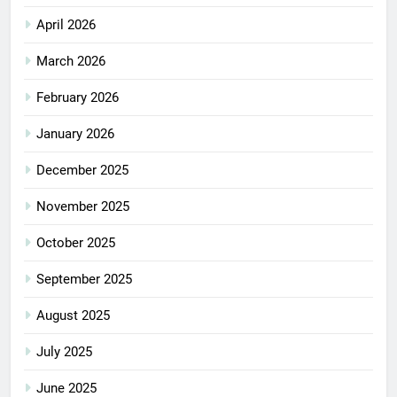
April 2026
March 2026
February 2026
January 2026
December 2025
November 2025
October 2025
September 2025
August 2025
July 2025
June 2025