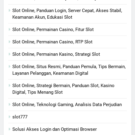
Slot Online, Panduan Login, Server Cepat, Akses Stabil,
Keamanan Akun, Edukasi Slot
Slot Online, Permainan Casino, Fitur Slot
Slot Online, Permainan Casino, RTP Slot
Slot Online, Permainan Kasino, Strategi Slot
Slot Online, Situs Resmi, Panduan Pemula, Tips Bermain,
Layanan Pelanggan, Keamanan Digital
Slot Online, Strategi Bermain, Panduan Slot, Kasino
Digital, Tips Menang Slot
Slot Online, Teknologi Gaming, Analisis Data Perjudian
slot777
Solusi Akses Login dan Optimasi Browser