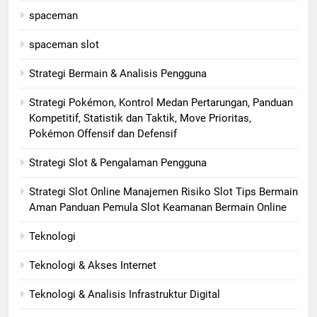
spaceman
spaceman slot
Strategi Bermain & Analisis Pengguna
Strategi Pokémon, Kontrol Medan Pertarungan, Panduan
Kompetitif, Statistik dan Taktik, Move Prioritas,
Pokémon Offensif dan Defensif
Strategi Slot & Pengalaman Pengguna
Strategi Slot Online Manajemen Risiko Slot Tips Bermain
Aman Panduan Pemula Slot Keamanan Bermain Online
Teknologi
Teknologi & Akses Internet
Teknologi & Analisis Infrastruktur Digital