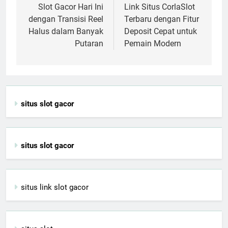
navigation
Slot Gacor Hari Ini
Link Situs CorlaSlot
dengan Transisi Reel
Terbaru dengan Fitur
Halus dalam Banyak
Deposit Cepat untuk
Putaran
Pemain Modern
situs slot gacor
situs slot gacor
situs link slot gacor