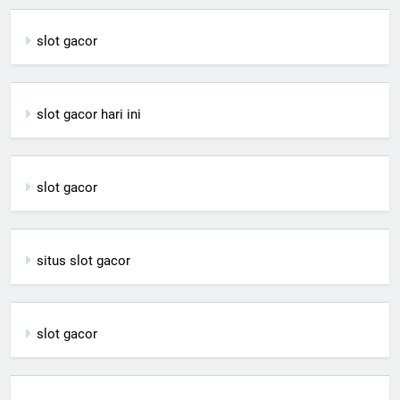
slot gacor
slot gacor hari ini
slot gacor
situs slot gacor
slot gacor