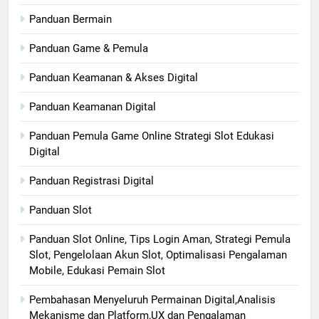
Panduan Bermain
Panduan Game & Pemula
Panduan Keamanan & Akses Digital
Panduan Keamanan Digital
Panduan Pemula Game Online Strategi Slot Edukasi
Digital
Panduan Registrasi Digital
Panduan Slot
Panduan Slot Online, Tips Login Aman, Strategi Pemula
Slot, Pengelolaan Akun Slot, Optimalisasi Pengalaman
Mobile, Edukasi Pemain Slot
Pembahasan Menyeluruh Permainan Digital,Analisis
Mekanisme dan Platform,UX dan Pengalaman