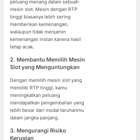
peluang menang dalam sebuah
mesin slot. Mesin dengan RTP
tinggi biasanya lebih sering
memberikan kemenangan,
walaupun tidak menjamin
kemenangan instan karena hasil
tetap acak.
2. Membantu Memilih Mesin
Slot yang Menguntungkan
Dengan memilih mesin slot yang
memiliki RTP tinggi, kamu
meningkatkan peluang
mendapatkan pengembalian yang
lebih besar dari modal taruhanmu
dalam jangka panjang.
3. Mengurangi Risiko
Kerugian