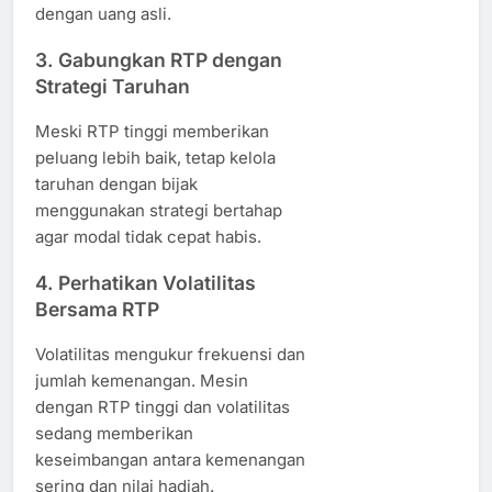
dengan uang asli.
3. Gabungkan RTP dengan
Strategi Taruhan
Meski RTP tinggi memberikan
peluang lebih baik, tetap kelola
taruhan dengan bijak
menggunakan strategi bertahap
agar modal tidak cepat habis.
4. Perhatikan Volatilitas
Bersama RTP
Volatilitas mengukur frekuensi dan
jumlah kemenangan. Mesin
dengan RTP tinggi dan volatilitas
sedang memberikan
keseimbangan antara kemenangan
sering dan nilai hadiah.