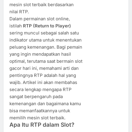
mesin slot terbaik berdasarkan
nilai RTP.
Dalam permainan slot online,
istilah
RTP (Return to Player)
sering muncul sebagai salah satu
indikator utama untuk menentukan
peluang kemenangan. Bagi pemain
yang ingin mendapatkan hasil
optimal, terutama saat bermain slot
gacor hari ini, memahami arti dan
pentingnya RTP adalah hal yang
wajib. Artikel ini akan membahas
secara lengkap mengapa RTP
sangat berpengaruh pada
kemenangan dan bagaimana kamu
bisa memanfaatkannya untuk
memilih mesin slot terbaik.
Apa Itu RTP dalam Slot?