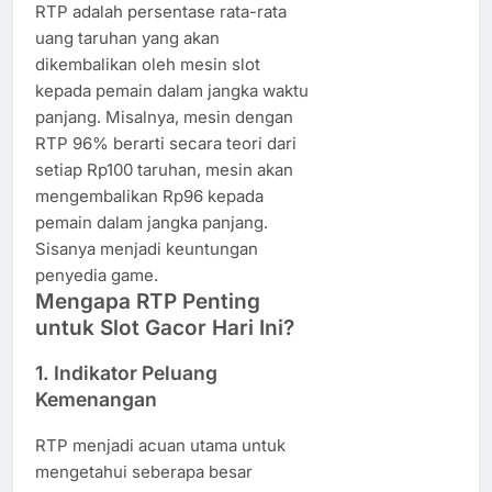
RTP adalah persentase rata-rata
uang taruhan yang akan
dikembalikan oleh mesin slot
kepada pemain dalam jangka waktu
panjang. Misalnya, mesin dengan
RTP 96% berarti secara teori dari
setiap Rp100 taruhan, mesin akan
mengembalikan Rp96 kepada
pemain dalam jangka panjang.
Sisanya menjadi keuntungan
penyedia game.
Mengapa RTP Penting
untuk Slot Gacor Hari Ini?
1. Indikator Peluang
Kemenangan
RTP menjadi acuan utama untuk
mengetahui seberapa besar