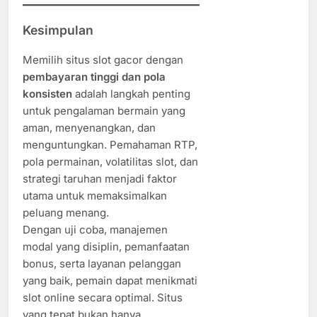
Kesimpulan
Memilih situs slot gacor dengan
pembayaran tinggi dan pola
konsisten
adalah langkah penting
untuk pengalaman bermain yang
aman, menyenangkan, dan
menguntungkan. Pemahaman RTP,
pola permainan, volatilitas slot, dan
strategi taruhan menjadi faktor
utama untuk memaksimalkan
peluang menang.
Dengan uji coba, manajemen
modal yang disiplin, pemanfaatan
bonus, serta layanan pelanggan
yang baik, pemain dapat menikmati
slot online secara optimal. Situs
yang tepat bukan hanya