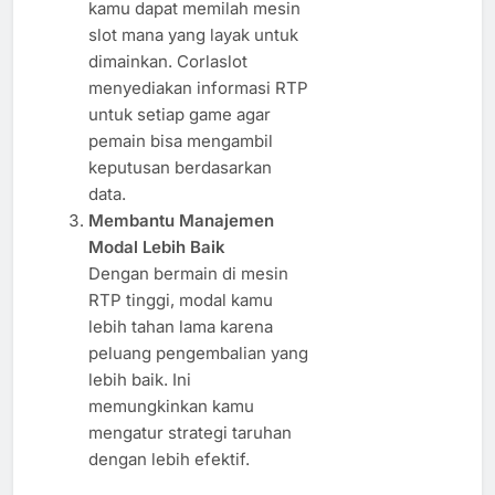
kamu dapat memilah mesin
slot mana yang layak untuk
dimainkan. Corlaslot
menyediakan informasi RTP
untuk setiap game agar
pemain bisa mengambil
keputusan berdasarkan
data.
Membantu Manajemen
Modal Lebih Baik
Dengan bermain di mesin
RTP tinggi, modal kamu
lebih tahan lama karena
peluang pengembalian yang
lebih baik. Ini
memungkinkan kamu
mengatur strategi taruhan
dengan lebih efektif.