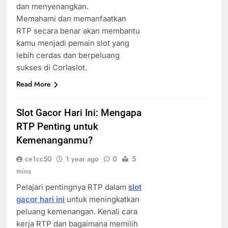
dan menyenangkan.
Memahami dan memanfaatkan
RTP secara benar akan membantu
kamu menjadi pemain slot yang
lebih cerdas dan berpeluang
sukses di Corlaslot.
Read More
Slot Gacor Hari Ini: Mengapa
RTP Penting untuk
Kemenanganmu?
ce1cc50
1 year ago
0
5
mins
Pelajari pentingnya RTP dalam
slot
gacor hari ini
untuk meningkatkan
peluang kemenangan. Kenali cara
kerja RTP dan bagaimana memilih