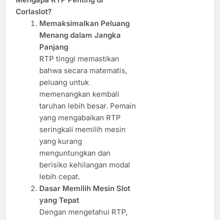
Corlaslot?
Memaksimalkan Peluang
Menang dalam Jangka
Panjang
RTP tinggi memastikan
bahwa secara matematis,
peluang untuk
memenangkan kembali
taruhan lebih besar. Pemain
yang mengabaikan RTP
seringkali memilih mesin
yang kurang
menguntungkan dan
berisiko kehilangan modal
lebih cepat.
Dasar Memilih Mesin Slot
yang Tepat
Dengan mengetahui RTP,