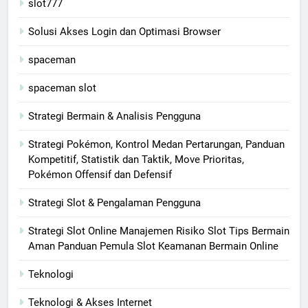
slot777
Solusi Akses Login dan Optimasi Browser
spaceman
spaceman slot
Strategi Bermain & Analisis Pengguna
Strategi Pokémon, Kontrol Medan Pertarungan, Panduan
Kompetitif, Statistik dan Taktik, Move Prioritas,
Pokémon Offensif dan Defensif
Strategi Slot & Pengalaman Pengguna
Strategi Slot Online Manajemen Risiko Slot Tips Bermain
Aman Panduan Pemula Slot Keamanan Bermain Online
Teknologi
Teknologi & Akses Internet