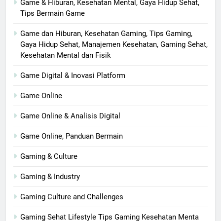
Game & Hiburan, Kesehatan Mental, Gaya Hidup Sehat,
Tips Bermain Game
Game dan Hiburan, Kesehatan Gaming, Tips Gaming,
Gaya Hidup Sehat, Manajemen Kesehatan, Gaming Sehat,
Kesehatan Mental dan Fisik
Game Digital & Inovasi Platform
Game Online
Game Online & Analisis Digital
Game Online, Panduan Bermain
Gaming & Culture
Gaming & Industry
Gaming Culture and Challenges
Gaming Sehat Lifestyle Tips Gaming Kesehatan Menta