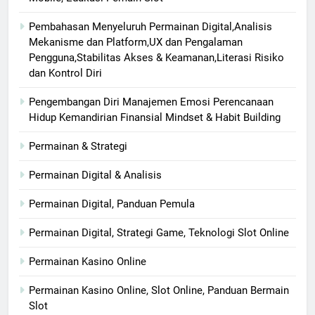
Pembahasan Menyeluruh Permainan Digital,Analisis
Mekanisme dan Platform,UX dan Pengalaman
Pengguna,Stabilitas Akses & Keamanan,Literasi Risiko
dan Kontrol Diri
Pengembangan Diri Manajemen Emosi Perencanaan
Hidup Kemandirian Finansial Mindset & Habit Building
Permainan & Strategi
Permainan Digital & Analisis
Permainan Digital, Panduan Pemula
Permainan Digital, Strategi Game, Teknologi Slot Online
Permainan Kasino Online
Permainan Kasino Online, Slot Online, Panduan Bermain
Slot