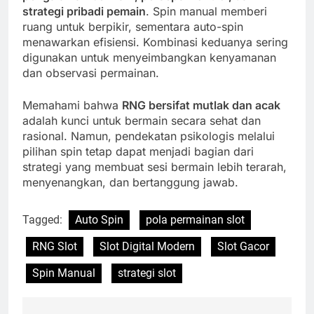
strategi pribadi pemain
. Spin manual memberi
ruang untuk berpikir, sementara auto-spin
menawarkan efisiensi. Kombinasi keduanya sering
digunakan untuk menyeimbangkan kenyamanan
dan observasi permainan.
Memahami bahwa
RNG bersifat mutlak dan acak
adalah kunci untuk bermain secara sehat dan
rasional. Namun, pendekatan psikologis melalui
pilihan spin tetap dapat menjadi bagian dari
strategi yang membuat sesi bermain lebih terarah,
menyenangkan, dan bertanggung jawab.
Tagged:
Auto Spin
pola permainan slot
RNG Slot
Slot Digital Modern
Slot Gacor
Spin Manual
strategi slot