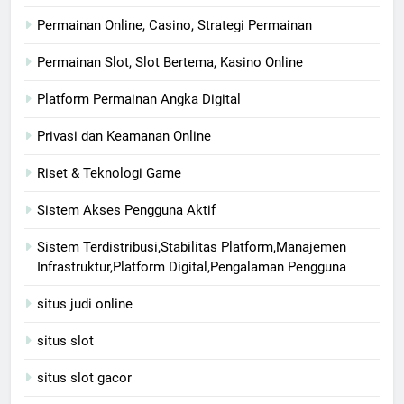
Permainan Online, Casino, Strategi Permainan
Permainan Slot, Slot Bertema, Kasino Online
Platform Permainan Angka Digital
Privasi dan Keamanan Online
Riset & Teknologi Game
Sistem Akses Pengguna Aktif
Sistem Terdistribusi,Stabilitas Platform,Manajemen
Infrastruktur,Platform Digital,Pengalaman Pengguna
situs judi online
situs slot
situs slot gacor