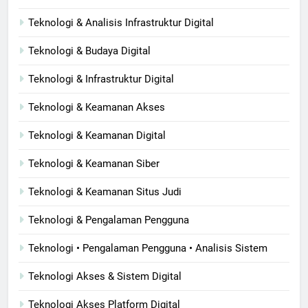
Teknologi & Analisis Infrastruktur Digital
Teknologi & Budaya Digital
Teknologi & Infrastruktur Digital
Teknologi & Keamanan Akses
Teknologi & Keamanan Digital
Teknologi & Keamanan Siber
Teknologi & Keamanan Situs Judi
Teknologi & Pengalaman Pengguna
Teknologi • Pengalaman Pengguna • Analisis Sistem
Teknologi Akses & Sistem Digital
Teknologi Akses Platform Digital