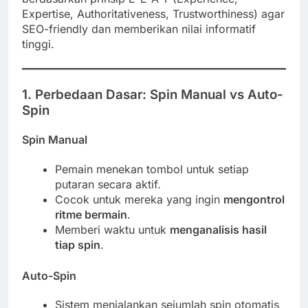
Expertise, Authoritativeness, Trustworthiness) agar
SEO-friendly dan memberikan nilai informatif
tinggi.
1. Perbedaan Dasar: Spin Manual vs Auto-
Spin
Spin Manual
Pemain menekan tombol untuk setiap
putaran secara aktif.
Cocok untuk mereka yang ingin
mengontrol
ritme bermain
.
Memberi waktu untuk
menganalisis hasil
tiap spin
.
Auto-Spin
Sistem menjalankan sejumlah spin otomatis