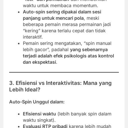
waktu untuk membaca momentum.
Auto-spin sering dipakai dalam sesi
panjang untuk mencari pola
, meski
beberapa pemain merasa permainan jadi
“kering” karena terlalu cepat dan tidak
interaktif.
Pemain sering mengatakan, “spin manual
lebih gacor”, padahal
yang sebenarnya
terjadi adalah efek psikologis atas kontrol
dan ekspektasi
.
3. Efisiensi vs Interaktivitas: Mana yang
Lebih Ideal?
Auto-Spin Unggul dalam:
Efisiensi waktu
(lebih banyak spin dalam
waktu singkat).
Evaluasi RTP pribadi
karena lebih mudah