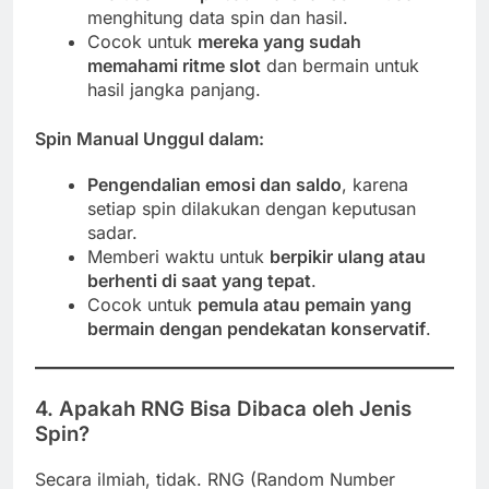
menghitung data spin dan hasil.
Cocok untuk
mereka yang sudah
memahami ritme slot
dan bermain untuk
hasil jangka panjang.
Spin Manual Unggul dalam:
Pengendalian emosi dan saldo
, karena
setiap spin dilakukan dengan keputusan
sadar.
Memberi waktu untuk
berpikir ulang atau
berhenti di saat yang tepat
.
Cocok untuk
pemula atau pemain yang
bermain dengan pendekatan konservatif
.
4. Apakah RNG Bisa Dibaca oleh Jenis
Spin?
Secara ilmiah, tidak. RNG (Random Number