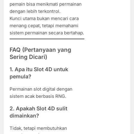
pemain bisa menikmati permainan
dengan lebih terkontrol.
Kunci utama bukan mencari cara
menang cepat, tetapi memahami
sistem permainan secara bertahap.
FAQ (Pertanyaan yang
Sering Dicari)
1. Apa itu Slot 4D untuk
pemula?
Permainan slot digital dengan
sistem acak berbasis RNG.
2. Apakah Slot 4D sulit
dimainkan?
Tidak, tetapi membutuhkan