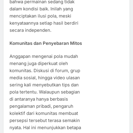
bahwa permainan sedang tidak
dalam kondisi baik. Inilah yang
menciptakan ilusi pola, meski
kenyataannya setiap hasil berdiri
secara independen.
Komunitas dan Penyebaran Mitos
Anggapan mengenai pola mudah
menang juga diperkuat oleh
komunitas. Diskusi di forum, grup
media sosial, hingga video ulasan
sering kali menyebutkan tips dan
pola tertentu. Walaupun sebagian
di antaranya hanya berbasis
pengalaman pribadi, pengaruh
kolektif dari komunitas membuat
persepsi tersebut terasa semakin
nyata. Hal ini menunjukkan betapa