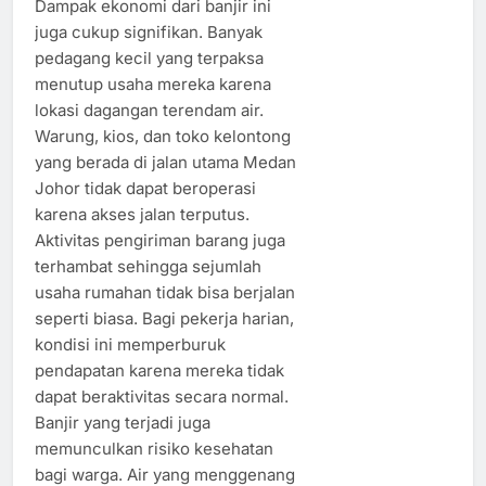
Dampak ekonomi dari banjir ini
juga cukup signifikan. Banyak
pedagang kecil yang terpaksa
menutup usaha mereka karena
lokasi dagangan terendam air.
Warung, kios, dan toko kelontong
yang berada di jalan utama Medan
Johor tidak dapat beroperasi
karena akses jalan terputus.
Aktivitas pengiriman barang juga
terhambat sehingga sejumlah
usaha rumahan tidak bisa berjalan
seperti biasa. Bagi pekerja harian,
kondisi ini memperburuk
pendapatan karena mereka tidak
dapat beraktivitas secara normal.
Banjir yang terjadi juga
memunculkan risiko kesehatan
bagi warga. Air yang menggenang