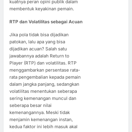
kuatnya peran opini publik dalam
membentuk keyakinan pemain.
RTP dan Volatilitas sebagai Acuan
Jika pola tidak bisa dijadikan
patokan, lalu apa yang bisa
dijadikan acuan? Salah satu
jawabannya adalah Return to
Player (RTP) dan volatilitas. RTP
menggambarkan persentase rata-
rata pengembalian kepada pemain
dalam jangka panjang, sedangkan
volatilitas menentukan seberapa
sering kemenangan muncul dan
seberapa besar nilai
kemenangannya. Meski tidak
menjamin kemenangan instan,
kedua faktor ini lebih masuk akal