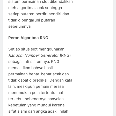
sistem permainan slot dikendalikan
oleh algoritma acak sehingga
setiap putaran berdiri sendiri dan
tidak dipengaruhi putaran
sebelumnya.
Peran Algoritma RNG
Setiap situs slot menggunakan
Random Number Generator
(RNG)
sebagai inti sistemnya. RNG
memastikan bahwa hasil
permainan benar-benar acak dan
tidak dapat diprediksi. Dengan kata
lain, meskipun pemain merasa
menemukan pola tertentu, hal
tersebut sebenarnya hanyalah
kebetulan yang muncul karena
sifat alami dari angka acak. Inilah