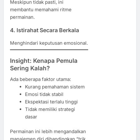
Meskipun tidak pasti, ini
membantu memahami ritme
permainan.
4. Istirahat Secara Berkala
Menghindari keputusan emosional.
Insight: Kenapa Pemula
Sering Kalah?
Ada beberapa faktor utama:
Kurang pemahaman sistem
Emosi tidak stabil
Ekspektasi terlalu tinggi
Tidak memiliki strategi
dasar
Permainan ini lebih mengandalkan
manajemen diri dibandingkan “trik