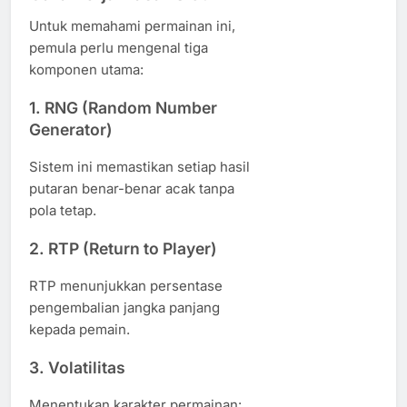
Untuk memahami permainan ini,
pemula perlu mengenal tiga
komponen utama:
1. RNG (Random Number
Generator)
Sistem ini memastikan setiap hasil
putaran benar-benar acak tanpa
pola tetap.
2. RTP (Return to Player)
RTP menunjukkan persentase
pengembalian jangka panjang
kepada pemain.
3. Volatilitas
Menentukan karakter permainan: