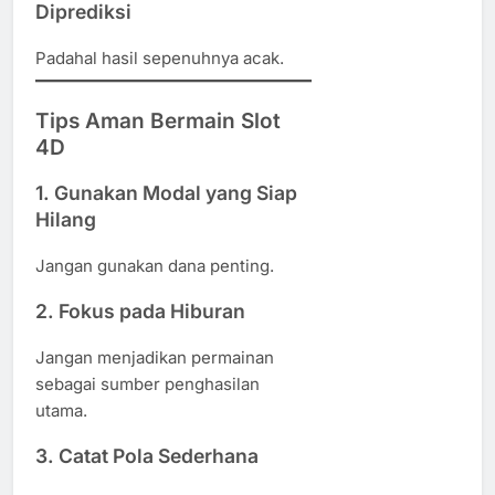
Diprediksi
Padahal hasil sepenuhnya acak.
Tips Aman Bermain Slot
4D
1. Gunakan Modal yang Siap
Hilang
Jangan gunakan dana penting.
2. Fokus pada Hiburan
Jangan menjadikan permainan
sebagai sumber penghasilan
utama.
3. Catat Pola Sederhana