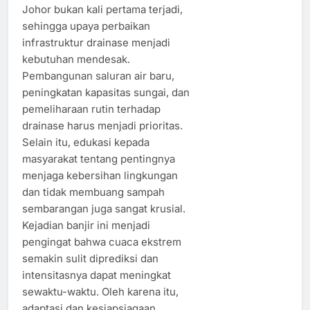
Johor bukan kali pertama terjadi,
sehingga upaya perbaikan
infrastruktur drainase menjadi
kebutuhan mendesak.
Pembangunan saluran air baru,
peningkatan kapasitas sungai, dan
pemeliharaan rutin terhadap
drainase harus menjadi prioritas.
Selain itu, edukasi kepada
masyarakat tentang pentingnya
menjaga kebersihan lingkungan
dan tidak membuang sampah
sembarangan juga sangat krusial.
Kejadian banjir ini menjadi
pengingat bahwa cuaca ekstrem
semakin sulit diprediksi dan
intensitasnya dapat meningkat
sewaktu-waktu. Oleh karena itu,
adaptasi dan kesiapsiagaan