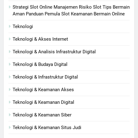
Strategi Slot Online Manajemen Risiko Slot Tips Bermain
Aman Panduan Pemula Slot Keamanan Bermain Online
Teknologi
Teknologi & Akses Internet
Teknologi & Analisis Infrastruktur Digital
Teknologi & Budaya Digital
Teknologi & Infrastruktur Digital
Teknologi & Keamanan Akses
Teknologi & Keamanan Digital
Teknologi & Keamanan Siber
Teknologi & Keamanan Situs Judi