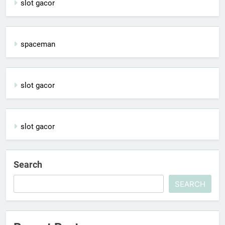
slot gacor
spaceman
slot gacor
slot gacor
Search
SEARCH