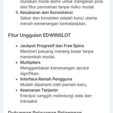
Gunakan mode demo untuk mengenali pola
dan fitur permainan tanpa risiko modal.
Kesabaran dan Konsistensi
Sabar dan konsisten adalah kunci utama
meraih kemenangan berkelanjutan.
Fitur Unggulan EDWINSLOT
Jackpot Progresif dan Free Spins
Memberi peluang menang besar tanpa
menambah modal.
Multipliers
Menggandakan kemenangan secara
signifikan.
Interface Ramah Pengguna
Mudah dipahami oleh pemain baru.
Keamanan Terjamin
Enkripsi canggih melindungi data dan
transaksi.
Dukungan Pelayanan Pelanggan