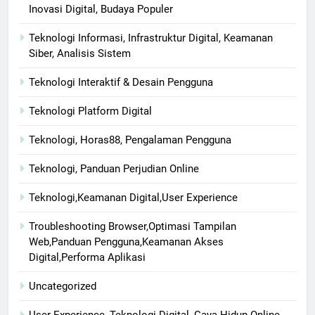
Inovasi Digital, Budaya Populer
Teknologi Informasi, Infrastruktur Digital, Keamanan
Siber, Analisis Sistem
Teknologi Interaktif & Desain Pengguna
Teknologi Platform Digital
Teknologi, Horas88, Pengalaman Pengguna
Teknologi, Panduan Perjudian Online
Teknologi,Keamanan Digital,User Experience
Troubleshooting Browser,Optimasi Tampilan
Web,Panduan Pengguna,Keamanan Akses
Digital,Performa Aplikasi
Uncategorized