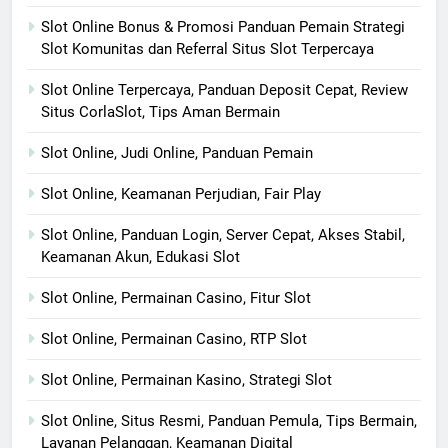
Slot Online Bonus & Promosi Panduan Pemain Strategi
Slot Komunitas dan Referral Situs Slot Terpercaya
Slot Online Terpercaya, Panduan Deposit Cepat, Review
Situs CorlaSlot, Tips Aman Bermain
Slot Online, Judi Online, Panduan Pemain
Slot Online, Keamanan Perjudian, Fair Play
Slot Online, Panduan Login, Server Cepat, Akses Stabil,
Keamanan Akun, Edukasi Slot
Slot Online, Permainan Casino, Fitur Slot
Slot Online, Permainan Casino, RTP Slot
Slot Online, Permainan Kasino, Strategi Slot
Slot Online, Situs Resmi, Panduan Pemula, Tips Bermain,
Layanan Pelanggan, Keamanan Digital