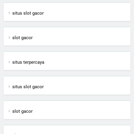
situs slot gacor
slot gacor
situs terpercaya
situs slot gacor
slot gacor