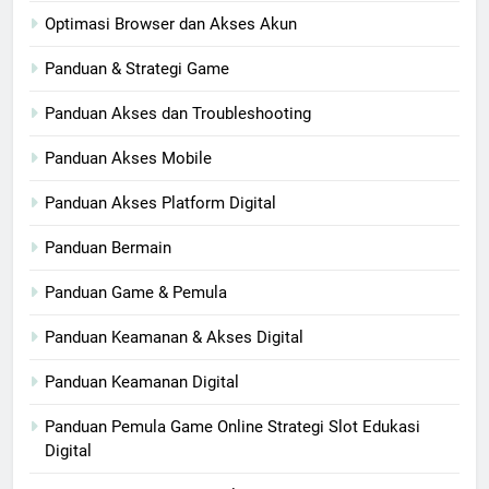
Optimasi Browser dan Akses Akun
Panduan & Strategi Game
Panduan Akses dan Troubleshooting
Panduan Akses Mobile
Panduan Akses Platform Digital
Panduan Bermain
Panduan Game & Pemula
Panduan Keamanan & Akses Digital
Panduan Keamanan Digital
Panduan Pemula Game Online Strategi Slot Edukasi
Digital