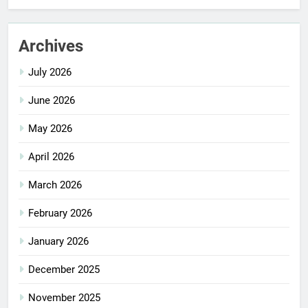
Archives
July 2026
June 2026
May 2026
April 2026
March 2026
February 2026
January 2026
December 2025
November 2025