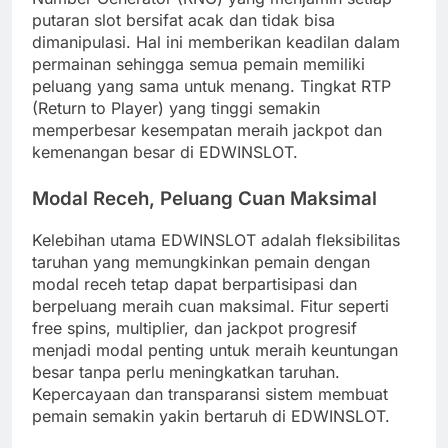
putaran slot bersifat acak dan tidak bisa
dimanipulasi. Hal ini memberikan keadilan dalam
permainan sehingga semua pemain memiliki
peluang yang sama untuk menang. Tingkat RTP
(Return to Player) yang tinggi semakin
memperbesar kesempatan meraih jackpot dan
kemenangan besar di EDWINSLOT.
Modal Receh, Peluang Cuan Maksimal
Kelebihan utama EDWINSLOT adalah fleksibilitas
taruhan yang memungkinkan pemain dengan
modal receh tetap dapat berpartisipasi dan
berpeluang meraih cuan maksimal. Fitur seperti
free spins, multiplier, dan jackpot progresif
menjadi modal penting untuk meraih keuntungan
besar tanpa perlu meningkatkan taruhan.
Kepercayaan dan transparansi sistem membuat
pemain semakin yakin bertaruh di EDWINSLOT.