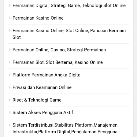
Permainan Digital, Strategi Game, Teknologi Slot Online
Permainan Kasino Online
Permainan Kasino Online, Slot Online, Panduan Bermain
Slot
Permainan Online, Casino, Strategi Permainan
Permainan Slot, Slot Bertema, Kasino Online
Platform Permainan Angka Digital
Privasi dan Keamanan Online
Riset & Teknologi Game
Sistem Akses Pengguna Aktif
Sistem Terdistribusi,Stabilitas Platform,Manajemen
Infrastruktur,Platform Digital,Pengalaman Pengguna