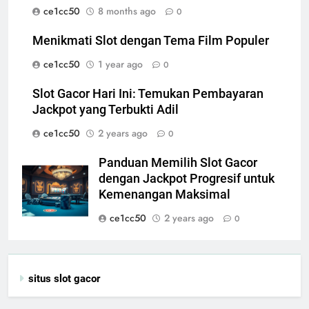
ce1cc50
8 months ago
0
Menikmati Slot dengan Tema Film Populer
ce1cc50
1 year ago
0
Slot Gacor Hari Ini: Temukan Pembayaran
Jackpot yang Terbukti Adil
ce1cc50
2 years ago
0
Panduan Memilih Slot Gacor
dengan Jackpot Progresif untuk
Kemenangan Maksimal
ce1cc50
2 years ago
0
situs slot gacor