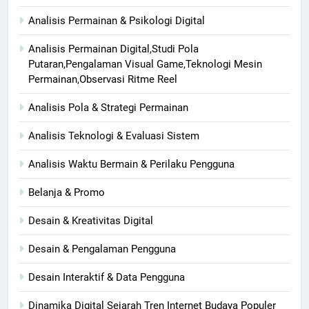
Analisis Permainan & Psikologi Digital
Analisis Permainan Digital,Studi Pola
Putaran,Pengalaman Visual Game,Teknologi Mesin
Permainan,Observasi Ritme Reel
Analisis Pola & Strategi Permainan
Analisis Teknologi & Evaluasi Sistem
Analisis Waktu Bermain & Perilaku Pengguna
Belanja & Promo
Desain & Kreativitas Digital
Desain & Pengalaman Pengguna
Desain Interaktif & Data Pengguna
Dinamika Digital Sejarah Tren Internet Budaya Populer