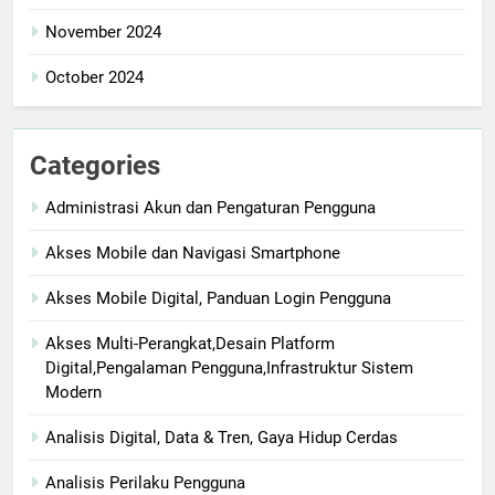
November 2024
October 2024
Categories
Administrasi Akun dan Pengaturan Pengguna
Akses Mobile dan Navigasi Smartphone
Akses Mobile Digital, Panduan Login Pengguna
Akses Multi-Perangkat,Desain Platform
Digital,Pengalaman Pengguna,Infrastruktur Sistem
Modern
Analisis Digital, Data & Tren, Gaya Hidup Cerdas
Analisis Perilaku Pengguna