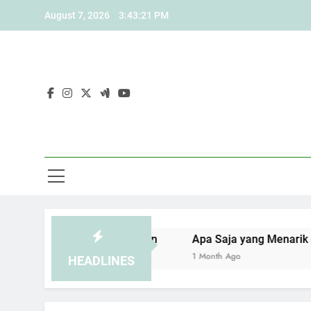
Skip
August 7, 2026
3:43:22 PM
to
content
Dee
Dapatkan 
alui TIARA4D Login
Apa Saja yang Menarik dari Edwinsl
1 Month Ago
HEADLINES