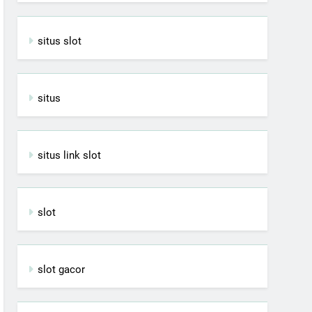
situs slot
situs
situs link slot
slot
slot gacor