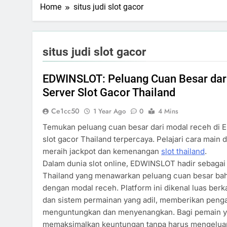
Home
situs judi slot gacor
situs judi slot gacor
EDWINSLOT: Peluang Cuan Besar dar
Server Slot Gacor Thailand
Ce1cc50
1 Year Ago
0
4 Mins
Temukan peluang cuan besar dari modal receh di
slot gacor Thailand terpercaya. Pelajari cara main d
meraih jackpot dan kemenangan
slot thailand
.
Dalam dunia slot online, EDWINSLOT hadir sebagai 
Thailand yang menawarkan peluang cuan besar ba
dengan modal receh. Platform ini dikenal luas berk
dan sistem permainan yang adil, memberikan peng
menguntungkan dan menyenangkan. Bagi pemain y
memaksimalkan keuntungan tanpa harus mengeluar