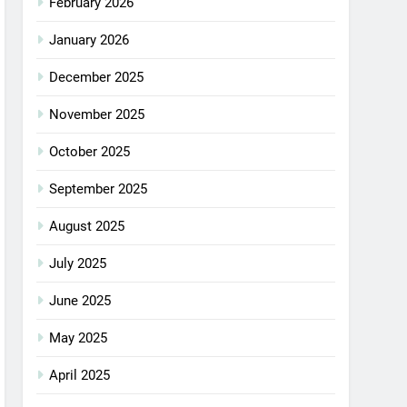
February 2026
January 2026
December 2025
November 2025
October 2025
September 2025
August 2025
July 2025
June 2025
May 2025
April 2025