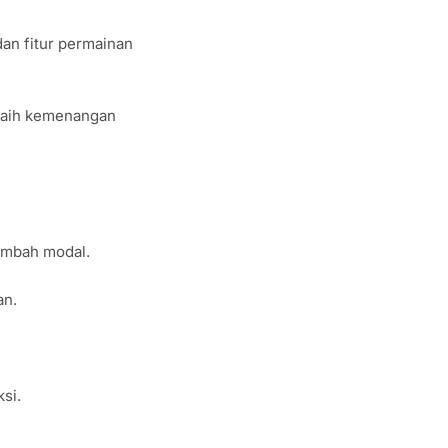
an fitur permainan
raih kemenangan
ambah modal.
an.
si.