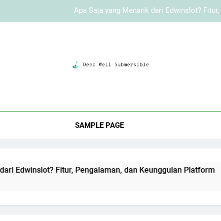
Apa Saja yang Menarik dari Edwinslot? Fitur
Panduan EDWINSLOT Login Saat A
Login Edwinslot Resmi untuk Penggu
Panduan Praktis 
p Well Submersible
Apa Saja yang Menarik dari Edwinslot? Fitur
Layanan Pengeboran Sumur Berkualitas Dari Deep Well Submers
Panduan EDWINSLOT Login Saat A
SAMPLE PAGE
Login Edwinslot Resmi untuk Penggu
ot? Fitur, Pengalaman, dan Keunggulan Platform
Pandu
1 Month