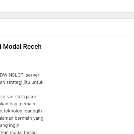
i Modal Receh
 EDWINSLOT, server
an strategi jitu untuk
server slot gacor
hkan bagi pemain
at teknologi canggih
alaman bermain yang
ang ingin
kan modal besar,