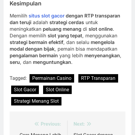
Kesimpulan
Memilih
situs slot gacor
dengan RTP transparan
dan teruji
adalah
strategi cerdas
untuk
meningkatkan
peluang menang
di
slot online
.
Dengan memilih
slot yang tepat
, menggunakan
strategi bermain efektif
, dan selalu
mengelola
modal dengan bijak
, pemain bisa mendapatkan
pengalaman bermain
yang lebih
menyenangkan
,
seru
, dan
menguntungkan
.
Tagged:
Permainan Casino
RTP Transparan
Slot Gacor
Slot Online
Strategi Menang Slot
Previous:
Next:
Post