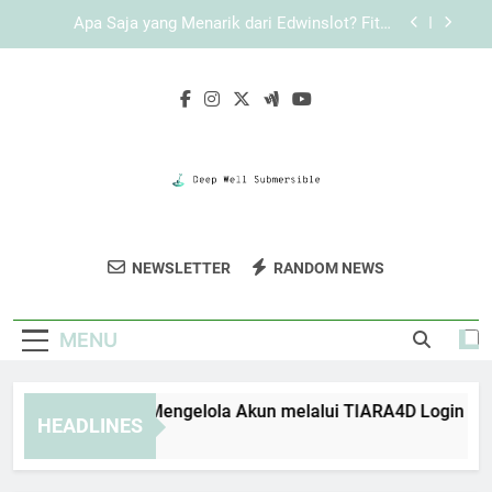
Skip
Panduan EDWINSLOT Login Saat Akses
to
Mengalami Gangguan Sementara
content
Login Edwinslot Resmi untuk Pengguna yang
Mengutamakan Keamanan Akun
Panduan Praktis Mengelola Akun melalui
TIARA4D Login
Apa Saja yang Menarik dari Edwinslot? Fitur,
Pengalaman, dan Keunggulan Platform
Panduan EDWINSLOT Login Saat Akses
Mengalami Gangguan Sementara
Deep Well
Dapatkan Layanan Pengeboran Sumur
Login Edwinslot Resmi untuk Pengguna yang
NEWSLETTER
RANDOM NEWS
Submersible
Mengutamakan Keamanan Akun
Berkualitas Dari Deep Well Submersible.
MENU
nduan Praktis Mengelola Akun melalui TIARA4D Login
HEADLINES
Month Ago