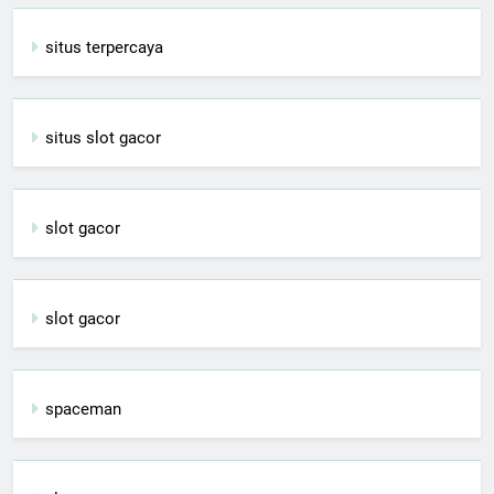
situs terpercaya
situs slot gacor
slot gacor
slot gacor
spaceman