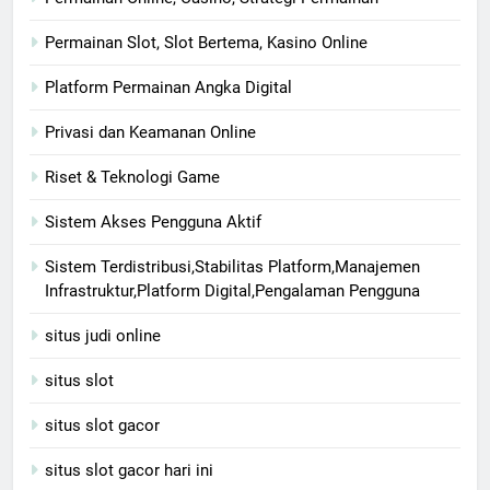
Permainan Slot, Slot Bertema, Kasino Online
Platform Permainan Angka Digital
Privasi dan Keamanan Online
Riset & Teknologi Game
Sistem Akses Pengguna Aktif
Sistem Terdistribusi,Stabilitas Platform,Manajemen
Infrastruktur,Platform Digital,Pengalaman Pengguna
situs judi online
situs slot
situs slot gacor
situs slot gacor hari ini