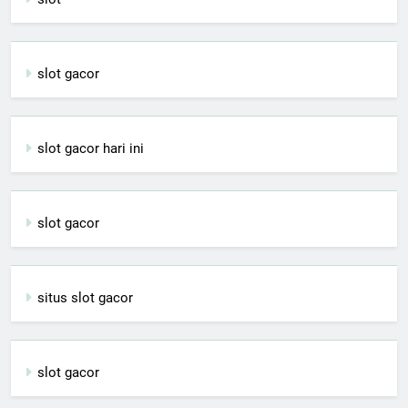
slot gacor
slot gacor hari ini
slot gacor
situs slot gacor
slot gacor