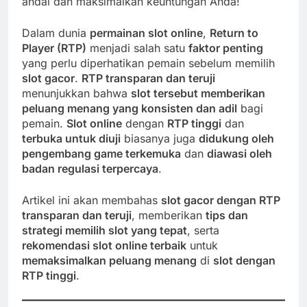
andal dan maksimalkan keuntungan Anda!
Dalam dunia
permainan slot online
,
Return to
Player (RTP)
menjadi salah satu
faktor penting
yang perlu diperhatikan pemain sebelum memilih
slot gacor
.
RTP transparan dan teruji
menunjukkan bahwa
slot tersebut memberikan
peluang menang yang konsisten dan adil
bagi
pemain.
Slot online
dengan
RTP tinggi
dan
terbuka untuk diuji
biasanya juga
didukung oleh
pengembang game terkemuka
dan
diawasi oleh
badan regulasi terpercaya
.
Artikel ini akan membahas
slot gacor dengan RTP
transparan dan teruji
, memberikan
tips dan
strategi memilih slot yang tepat
, serta
rekomendasi slot online terbaik
untuk
memaksimalkan peluang menang
di
slot dengan
RTP tinggi
.