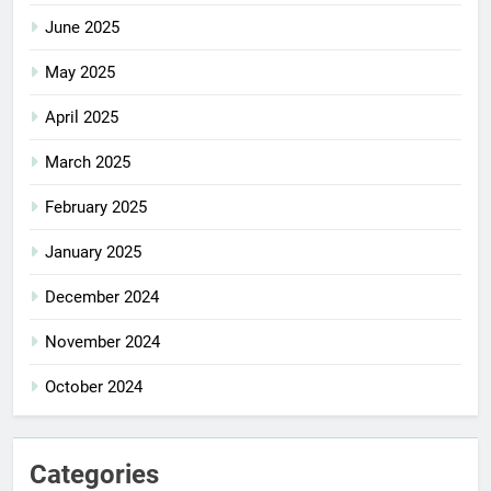
June 2025
May 2025
April 2025
March 2025
February 2025
January 2025
December 2024
November 2024
October 2024
Categories