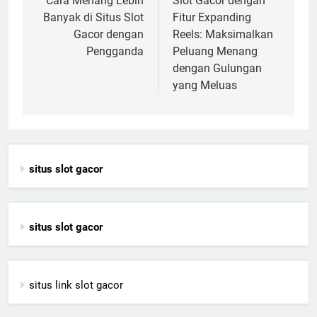
navigation
Cara Menang Lebih
Slot Gacor dengan
Banyak di Situs Slot
Fitur Expanding
Gacor dengan
Reels: Maksimalkan
Pengganda
Peluang Menang
dengan Gulungan
yang Meluas
situs slot gacor
situs slot gacor
situs link slot gacor