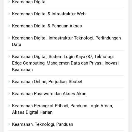
Keamanan Digital
Keamanan Digital & Infrastruktur Web
Keamanan Digital & Panduan Akses
Keamanan Digital, Infrastruktur Teknologi, Perlindungan
Data
Keamanan Digital, Sistem Login Kaya787, Teknologi
Edge Computing, Manajemen Data dan Privasi, Inovasi
Keamanan
Keamanan Online, Perjudian, Sbobet
Keamanan Password dan Akses Akun
Keamanan Perangkat Pribadi, Panduan Login Aman,
Akses Digital Harian
Keamanan, Teknologi, Panduan