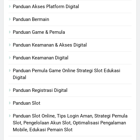
Panduan Akses Platform Digital
Panduan Bermain
Panduan Game & Pemula
Panduan Keamanan & Akses Digital
Panduan Keamanan Digital
Panduan Pemula Game Online Strategi Slot Edukasi
Digital
Panduan Registrasi Digital
Panduan Slot
Panduan Slot Online, Tips Login Aman, Strategi Pemula
Slot, Pengelolaan Akun Slot, Optimalisasi Pengalaman
Mobile, Edukasi Pemain Slot