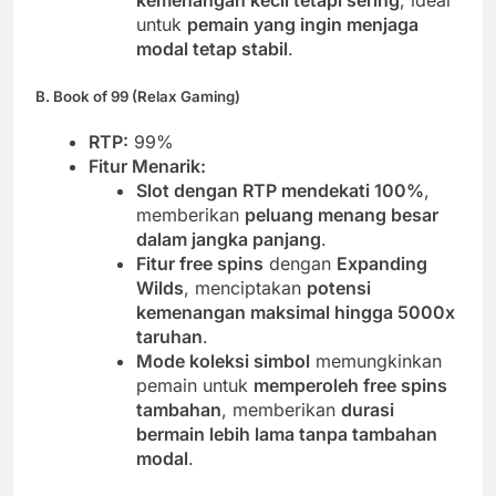
untuk
pemain yang ingin menjaga
modal tetap stabil
.
B. Book of 99 (Relax Gaming)
RTP:
99%
Fitur Menarik:
Slot dengan RTP mendekati 100%
,
memberikan
peluang menang besar
dalam jangka panjang
.
Fitur free spins
dengan
Expanding
Wilds
, menciptakan
potensi
kemenangan maksimal hingga 5000x
taruhan
.
Mode koleksi simbol
memungkinkan
pemain untuk
memperoleh free spins
tambahan
, memberikan
durasi
bermain lebih lama tanpa tambahan
modal
.