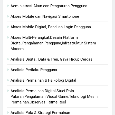
Administrasi Akun dan Pengaturan Pengguna
Akses Mobile dan Navigasi Smartphone
Akses Mobile Digital, Panduan Login Pengguna
Akses Multi-Perangkat,Desain Platform
Digital,Pengalaman Pengguna,Infrastruktur Sistem
Modern
Analisis Digital, Data & Tren, Gaya Hidup Cerdas
Analisis Perilaku Pengguna
Analisis Permainan & Psikologi Digital
Analisis Permainan Digital,Studi Pola
Putaran,Pengalaman Visual Game,Teknologi Mesin
Permainan,Observasi Ritme Reel
Analisis Pola & Strategi Permainan