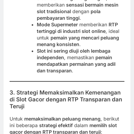
memberikan
sensasi bermain mesin
slot tradisional
dengan
pola
pembayaran tinggi
.
Mode Supermeter
memberikan
RTP
tertinggi di industri slot online
, ideal
untuk
pemain yang mencari peluang
menang konsisten
.
Slot ini sering diuji oleh lembaga
independen
, memastikan
pemain
mendapatkan permainan yang adil
dan transparan
.
3. Strategi Memaksimalkan Kemenangan
di Slot Gacor dengan RTP Transparan dan
Teruji
Untuk
memaksimalkan peluang menang
, berikut
ini beberapa
strategi efektif
dalam
memilih slot
gacor dengan RTP transparan dan teruji
: