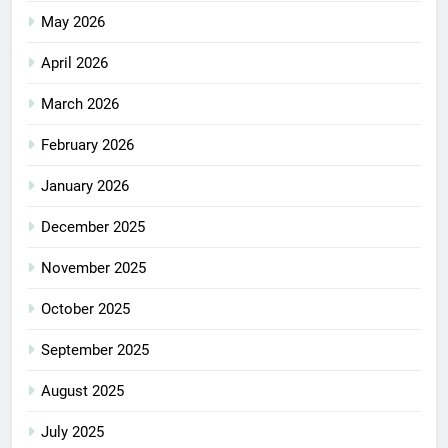
May 2026
April 2026
March 2026
February 2026
January 2026
December 2025
November 2025
October 2025
September 2025
August 2025
July 2025