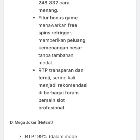
248.832 cara
menang
.
Fitur bonus game
menawarkan
free
spins retrigger
,
memberikan
peluang
kemenangan besar
tanpa tambahan
modal.
RTP transparan dan
teruji
, sering kali
menjadi rekomendasi
di berbagai forum
pemain slot
profesional
.
D. Mega Joker (NetEnt)
RTP:
99% (dalam mode