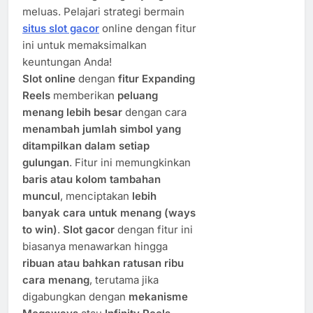
meluas. Pelajari strategi bermain
situs slot gacor
online dengan fitur
ini untuk memaksimalkan
keuntungan Anda!
Slot online
dengan
fitur Expanding
Reels
memberikan
peluang
menang lebih besar
dengan cara
menambah jumlah simbol yang
ditampilkan dalam setiap
gulungan
. Fitur ini memungkinkan
baris atau kolom tambahan
muncul
, menciptakan
lebih
banyak cara untuk menang (ways
to win)
.
Slot gacor
dengan fitur ini
biasanya menawarkan hingga
ribuan atau bahkan ratusan ribu
cara menang
, terutama jika
digabungkan dengan
mekanisme