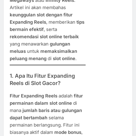
Megaways
atau
Infinity Reels
.
Artikel ini akan membahas
keunggulan slot dengan fitur
Expanding Reels
, memberikan
tips
bermain efektif
, serta
rekomendasi slot online terbaik
yang menawarkan
gulungan
meluas
untuk
memaksimalkan
peluang menang
di
slot online
.
1. Apa Itu Fitur Expanding
Reels di Slot Gacor?
Fitur Expanding Reels
adalah
fitur
permainan dalam slot online
di
mana
jumlah baris atau gulungan
dapat bertambah
selama
permainan berlangsung. Fitur ini
biasanya aktif dalam
mode bonus
,