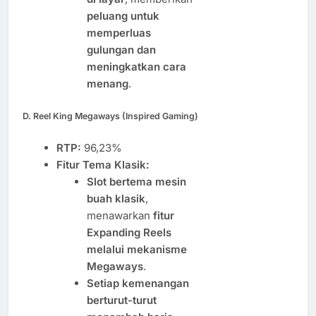
peluang untuk
memperluas
gulungan dan
meningkatkan cara
menang
.
D. Reel King Megaways (Inspired Gaming)
RTP:
96,23%
Fitur Tema Klasik:
Slot bertema mesin
buah klasik
,
menawarkan
fitur
Expanding Reels
melalui mekanisme
Megaways
.
Setiap kemenangan
berturut-turut