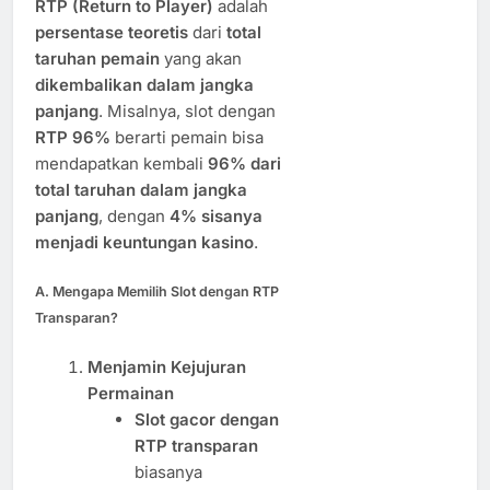
RTP (Return to Player)
adalah
persentase teoretis
dari
total
taruhan pemain
yang akan
dikembalikan dalam jangka
panjang
. Misalnya, slot dengan
RTP 96%
berarti pemain bisa
mendapatkan kembali
96% dari
total taruhan dalam jangka
panjang
, dengan
4% sisanya
menjadi keuntungan kasino
.
A. Mengapa Memilih Slot dengan RTP
Transparan?
Menjamin Kejujuran
Permainan
Slot gacor dengan
RTP transparan
biasanya