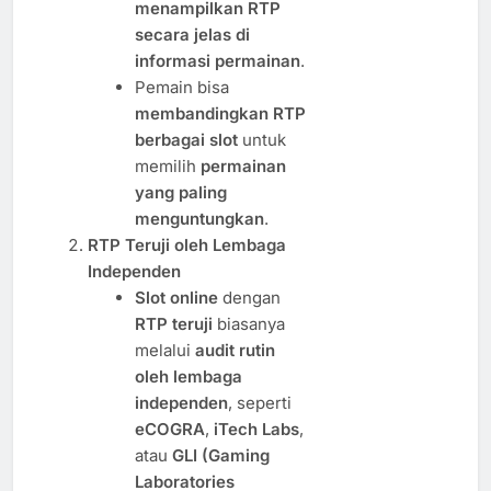
menampilkan RTP
secara jelas di
informasi permainan
.
Pemain bisa
membandingkan RTP
berbagai slot
untuk
memilih
permainan
yang paling
menguntungkan
.
RTP Teruji oleh Lembaga
Independen
Slot online
dengan
RTP teruji
biasanya
melalui
audit rutin
oleh lembaga
independen
, seperti
eCOGRA
,
iTech Labs
,
atau
GLI (Gaming
Laboratories