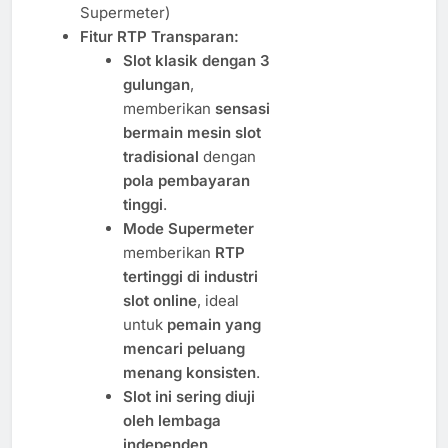
Supermeter)
Fitur RTP Transparan:
Slot klasik dengan 3
gulungan
,
memberikan
sensasi
bermain mesin slot
tradisional
dengan
pola pembayaran
tinggi
.
Mode Supermeter
memberikan
RTP
tertinggi di industri
slot online
, ideal
untuk
pemain yang
mencari peluang
menang konsisten
.
Slot ini sering diuji
oleh lembaga
independen
,