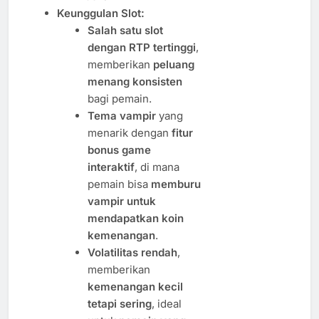
Keunggulan Slot:
Salah satu slot
dengan RTP tertinggi
,
memberikan
peluang
menang konsisten
bagi pemain.
Tema vampir
yang
menarik dengan
fitur
bonus game
interaktif
, di mana
pemain bisa
memburu
vampir untuk
mendapatkan koin
kemenangan
.
Volatilitas rendah
,
memberikan
kemenangan kecil
tetapi sering
, ideal