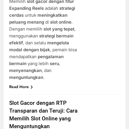
Memilih
slot gacor dengan fitur
Expanding Reels
adalah
strategi
cerdas
untuk
meningkatkan
peluang menang
di
slot online
.
Dengan memilih
slot yang tepat
,
menggunakan
strategi bermain
efektif
, dan selalu
mengelola
modal dengan bijak
, pemain bisa
mendapatkan
pengalaman
bermain
yang lebih
seru
,
menyenangkan
, dan
menguntungkan
.
Read More
Slot Gacor dengan RTP
Transparan dan Teruji: Cara
Memilih Slot Online yang
Menguntungkan