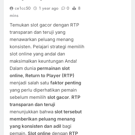
ce1cc50
1 year ago
0
8
mins
Temukan slot gacor dengan RTP
transparan dan teruji yang
menawarkan peluang menang
konsisten. Pelajari strategi memilih
slot online yang andal dan
maksimalkan keuntungan Anda!
Dalam dunia
permainan slot
online
,
Return to Player (RTP)
menjadi salah satu
faktor penting
yang perlu diperhatikan pemain
sebelum memilih
slot gacor
.
RTP
transparan dan teruji
menunjukkan bahwa
slot tersebut
memberikan peluang menang
yang konsisten dan adil
bagi
pemain.
Slot online
dengan
RTP