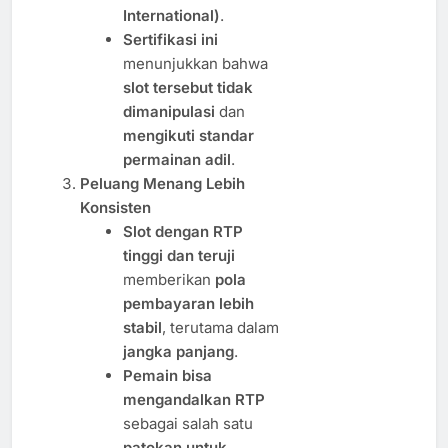
International)
.
Sertifikasi ini
menunjukkan bahwa
slot tersebut tidak
dimanipulasi
dan
mengikuti standar
permainan adil
.
Peluang Menang Lebih
Konsisten
Slot dengan RTP
tinggi dan teruji
memberikan
pola
pembayaran lebih
stabil
, terutama dalam
jangka panjang
.
Pemain bisa
mengandalkan RTP
sebagai salah satu
patokan untuk