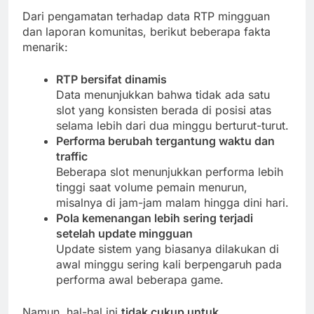
Dari pengamatan terhadap data RTP mingguan
dan laporan komunitas, berikut beberapa fakta
menarik:
RTP bersifat dinamis
Data menunjukkan bahwa tidak ada satu
slot yang konsisten berada di posisi atas
selama lebih dari dua minggu berturut-turut.
Performa berubah tergantung waktu dan
traffic
Beberapa slot menunjukkan performa lebih
tinggi saat volume pemain menurun,
misalnya di jam-jam malam hingga dini hari.
Pola kemenangan lebih sering terjadi
setelah update mingguan
Update sistem yang biasanya dilakukan di
awal minggu sering kali berpengaruh pada
performa awal beberapa game.
Namun, hal-hal ini
tidak cukup untuk