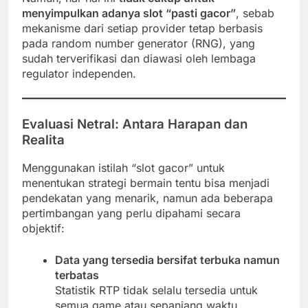
menyimpulkan adanya slot “pasti gacor”
, sebab
mekanisme dari setiap provider tetap berbasis
pada random number generator (RNG), yang
sudah terverifikasi dan diawasi oleh lembaga
regulator independen.
Evaluasi Netral: Antara Harapan dan
Realita
Menggunakan istilah “slot gacor” untuk
menentukan strategi bermain tentu bisa menjadi
pendekatan yang menarik, namun ada beberapa
pertimbangan yang perlu dipahami secara
objektif:
Data yang tersedia bersifat terbuka namun
terbatas
Statistik RTP tidak selalu tersedia untuk
semua game atau sepanjang waktu,