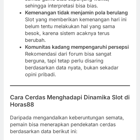
sehingga interpretasi bisa bias.
Kemenangan tidak menjamin pola berulang
Slot yang memberikan kemenangan hari ini
belum tentu melakukan hal yang sama
besok, karena sistem acaknya terus
berubah.
Komunitas kadang mempengaruhi persepsi
Rekomendasi dari forum bisa sangat
berguna, tapi tetap perlu disaring
berdasarkan data nyata, bukan sekadar
opini pribadi.
Cara Cerdas Menghadapi Dinamika Slot di
Horas88
Daripada mengandalkan keberuntungan semata,
pemain bisa menerapkan pendekatan cerdas
berdasarkan data berikut ini: