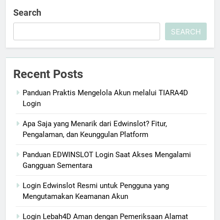
Search
SEARCH
Recent Posts
Panduan Praktis Mengelola Akun melalui TIARA4D
Login
Apa Saja yang Menarik dari Edwinslot? Fitur,
Pengalaman, dan Keunggulan Platform
Panduan EDWINSLOT Login Saat Akses Mengalami
Gangguan Sementara
Login Edwinslot Resmi untuk Pengguna yang
Mengutamakan Keamanan Akun
Login Lebah4D Aman dengan Pemeriksaan Alamat