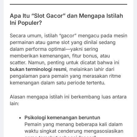
Apa Itu “Slot Gacor” dan Mengapa Istilah
Ini Populer?
Secara umum, istilah “gacor” mengacu pada mesin
permainan atau game slot yang dinilai sedang
dalam performa optimal—yakni sering
memberikan kemenangan, fitur bonus, atau
scatter. Namun, penting untuk dicatat bahwa ini
bukan terminologi resmi
, melainkan lahir dari
pengalaman para pemain yang merasakan ritme
kemenangan dalam satu periode tertentu.
Alasan mengapa istilah ini berkembang luas antara
lain:
Psikologi kemenangan beruntun
Pemain yang menang beberapa kali dalam
waktu singkat cenderung mengasosiasikan