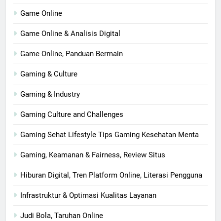
Game Online
Game Online & Analisis Digital
Game Online, Panduan Bermain
Gaming & Culture
Gaming & Industry
Gaming Culture and Challenges
Gaming Sehat Lifestyle Tips Gaming Kesehatan Menta
Gaming, Keamanan & Fairness, Review Situs
Hiburan Digital, Tren Platform Online, Literasi Pengguna
Infrastruktur & Optimasi Kualitas Layanan
Judi Bola, Taruhan Online