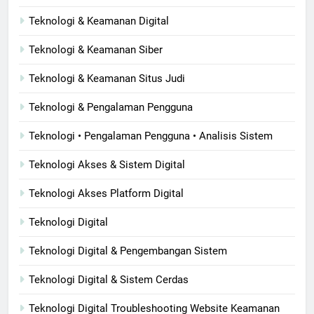
Teknologi & Keamanan Digital
Teknologi & Keamanan Siber
Teknologi & Keamanan Situs Judi
Teknologi & Pengalaman Pengguna
Teknologi • Pengalaman Pengguna • Analisis Sistem
Teknologi Akses & Sistem Digital
Teknologi Akses Platform Digital
Teknologi Digital
Teknologi Digital & Pengembangan Sistem
Teknologi Digital & Sistem Cerdas
Teknologi Digital Troubleshooting Website Keamanan