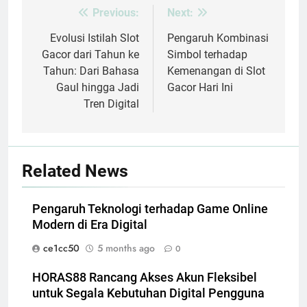
Previous:
Next:
Post
navigation
Evolusi Istilah Slot
Pengaruh Kombinasi
Gacor dari Tahun ke
Simbol terhadap
Tahun: Dari Bahasa
Kemenangan di Slot
Gaul hingga Jadi
Gacor Hari Ini
Tren Digital
Related News
Pengaruh Teknologi terhadap Game Online
Modern di Era Digital
ce1cc50
5 months ago
0
HORAS88 Rancang Akses Akun Fleksibel
untuk Segala Kebutuhan Digital Pengguna