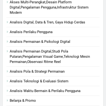
Akses Multi-Perangkat,Desain Platform
Digital,Pengalaman Pengguna,Infrastruktur Sistem
Modern
Analisis Digital, Data & Tren, Gaya Hidup Cerdas
Analisis Perilaku Pengguna
Analisis Permainan & Psikologi Digital
Analisis Permainan Digital,Studi Pola
Putaran,Pengalaman Visual Game,Teknologi Mesin
Permainan,Observasi Ritme Reel
Analisis Pola & Strategi Permainan
Analisis Teknologi & Evaluasi Sistem
Analisis Waktu Bermain & Perilaku Pengguna
Belanja & Promo