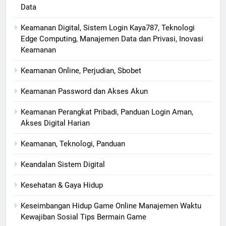
Data
Keamanan Digital, Sistem Login Kaya787, Teknologi
Edge Computing, Manajemen Data dan Privasi, Inovasi
Keamanan
Keamanan Online, Perjudian, Sbobet
Keamanan Password dan Akses Akun
Keamanan Perangkat Pribadi, Panduan Login Aman,
Akses Digital Harian
Keamanan, Teknologi, Panduan
Keandalan Sistem Digital
Kesehatan & Gaya Hidup
Keseimbangan Hidup Game Online Manajemen Waktu
Kewajiban Sosial Tips Bermain Game