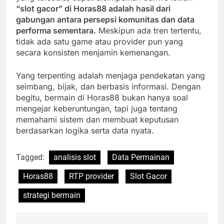
“slot gacor” di Horas88 adalah hasil dari
gabungan antara persepsi komunitas dan data
performa sementara.
Meskipun ada tren tertentu,
tidak ada satu game atau provider pun yang
secara konsisten menjamin kemenangan.
Yang terpenting adalah menjaga pendekatan yang
seimbang, bijak, dan berbasis informasi. Dengan
begitu, bermain di Horas88 bukan hanya soal
mengejar keberuntungan, tapi juga tentang
memahami sistem dan membuat keputusan
berdasarkan logika serta data nyata.
Tagged:
analisis slot
Data Permainan
Horas88
RTP provider
Slot Gacor
strategi bermain