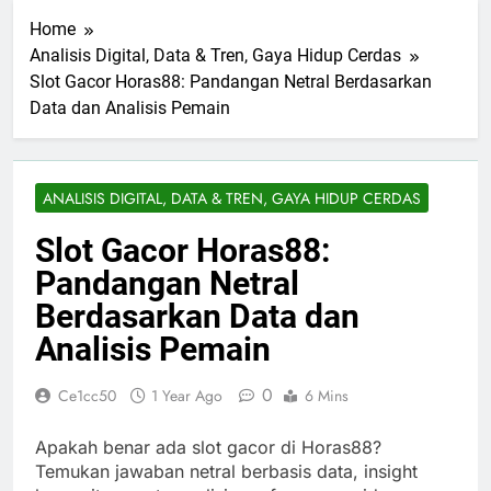
Home
Analisis Digital, Data & Tren, Gaya Hidup Cerdas
Slot Gacor Horas88: Pandangan Netral Berdasarkan
Data dan Analisis Pemain
ANALISIS DIGITAL, DATA & TREN, GAYA HIDUP CERDAS
Slot Gacor Horas88:
Pandangan Netral
Berdasarkan Data dan
Analisis Pemain
0
Ce1cc50
1 Year Ago
6 Mins
Apakah benar ada slot gacor di Horas88?
Temukan jawaban netral berbasis data, insight