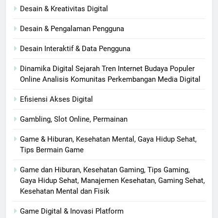
Desain & Kreativitas Digital
Desain & Pengalaman Pengguna
Desain Interaktif & Data Pengguna
Dinamika Digital Sejarah Tren Internet Budaya Populer
Online Analisis Komunitas Perkembangan Media Digital
Efisiensi Akses Digital
Gambling, Slot Online, Permainan
Game & Hiburan, Kesehatan Mental, Gaya Hidup Sehat,
Tips Bermain Game
Game dan Hiburan, Kesehatan Gaming, Tips Gaming,
Gaya Hidup Sehat, Manajemen Kesehatan, Gaming Sehat,
Kesehatan Mental dan Fisik
Game Digital & Inovasi Platform