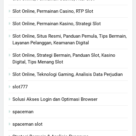
Slot Online, Permainan Casino, RTP Slot
Slot Online, Permainan Kasino, Strategi Slot
Slot Online, Situs Resmi, Panduan Pemula, Tips Bermain,
Layanan Pelanggan, Keamanan Digital
Slot Online, Strategi Bermain, Panduan Slot, Kasino
Digital, Tips Menang Slot
Slot Online, Teknologi Gaming, Analisis Data Perjudian
slot777
Solusi Akses Login dan Optimasi Browser
spaceman
spaceman slot