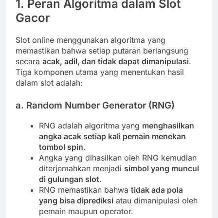
1. Peran Algoritma dalam Slot
Gacor
Slot online menggunakan algoritma yang
memastikan bahwa setiap putaran berlangsung
secara
acak, adil, dan tidak dapat dimanipulasi
.
Tiga komponen utama yang menentukan hasil
dalam slot adalah:
a. Random Number Generator (RNG)
RNG adalah algoritma yang
menghasilkan
angka acak setiap kali pemain menekan
tombol spin
.
Angka yang dihasilkan oleh RNG kemudian
diterjemahkan menjadi
simbol yang muncul
di gulungan slot
.
RNG memastikan bahwa
tidak ada pola
yang bisa diprediksi
atau dimanipulasi oleh
pemain maupun operator.