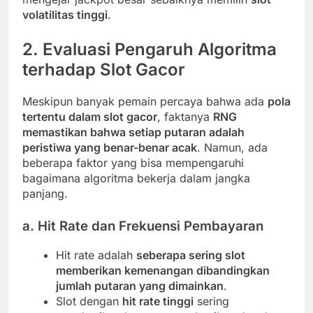
volatilitas tinggi
.
2. Evaluasi Pengaruh Algoritma
terhadap Slot Gacor
Meskipun banyak pemain percaya bahwa ada
pola
tertentu dalam slot gacor
, faktanya
RNG
memastikan bahwa setiap putaran adalah
peristiwa yang benar-benar acak
. Namun, ada
beberapa faktor yang bisa mempengaruhi
bagaimana algoritma bekerja dalam jangka
panjang.
a. Hit Rate dan Frekuensi Pembayaran
Hit rate adalah
seberapa sering slot
memberikan kemenangan dibandingkan
jumlah putaran yang dimainkan
.
Slot dengan
hit rate tinggi
sering