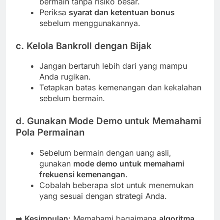
bermain tanpa risiko besar.
Periksa
syarat dan ketentuan bonus
sebelum menggunakannya.
c. Kelola Bankroll dengan Bijak
Jangan bertaruh lebih dari yang mampu
Anda rugikan.
Tetapkan batas kemenangan dan kekalahan
sebelum bermain.
d. Gunakan Mode Demo untuk Memahami
Pola Permainan
Sebelum bermain dengan uang asli,
gunakan
mode demo untuk memahami
frekuensi kemenangan
.
Cobalah beberapa slot untuk menemukan
yang sesuai dengan strategi Anda.
➡
Kesimpulan:
Memahami bagaimana
algoritma