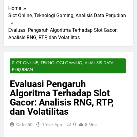
Home
Slot Online, Teknologi Gaming, Analisis Data Perjudian
Evaluasi Pengaruh Algoritma Terhadap Slot Gacor:
Analisis RNG, RTP, dan Volatilitas
SLOT ONLINE, TEKNOLOGI GAMING, ANALISIS DATA
PERJUDIAN
Evaluasi Pengaruh
Algoritma Terhadap Slot
Gacor: Analisis RNG, RTP,
dan Volatilitas
0
Ce1cc50
1 Year Ago
8 Mins