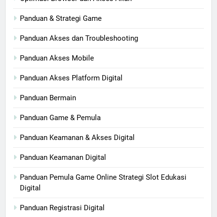
Panduan & Strategi Game
Panduan Akses dan Troubleshooting
Panduan Akses Mobile
Panduan Akses Platform Digital
Panduan Bermain
Panduan Game & Pemula
Panduan Keamanan & Akses Digital
Panduan Keamanan Digital
Panduan Pemula Game Online Strategi Slot Edukasi
Digital
Panduan Registrasi Digital