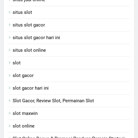
situs slot
situs slot gacor
situs slot gacor hari ini
situs slot online
slot
slot gacor
slot gacor hari ini
Slot Gacor, Review Slot, Permainan Slot
slot maxwin
slot online