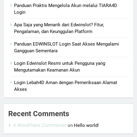
Panduan Praktis Mengelola Akun melalui TIARA4D
Login
Apa Saja yang Menarik dari Edwinslot? Fitur,
Pengalaman, dan Keunggulan Platform
Panduan EDWINSLOT Login Saat Akses Mengalami
Gangguan Sementara
Login Edwinslot Resmi untuk Pengguna yang
Mengutamakan Keamanan Akun
Login Lebah4D Aman dengan Pemeriksaan Alamat
Akses
Recent Comments
A WordPress Commenter
on
Hello world!