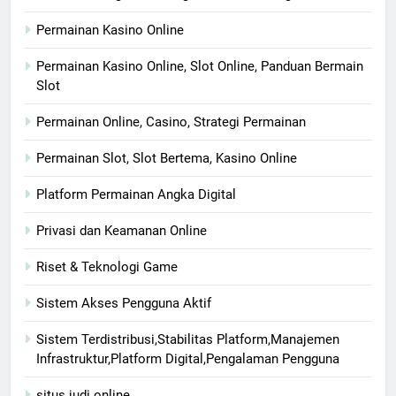
Permainan Kasino Online
Permainan Kasino Online, Slot Online, Panduan Bermain
Slot
Permainan Online, Casino, Strategi Permainan
Permainan Slot, Slot Bertema, Kasino Online
Platform Permainan Angka Digital
Privasi dan Keamanan Online
Riset & Teknologi Game
Sistem Akses Pengguna Aktif
Sistem Terdistribusi,Stabilitas Platform,Manajemen
Infrastruktur,Platform Digital,Pengalaman Pengguna
situs judi online