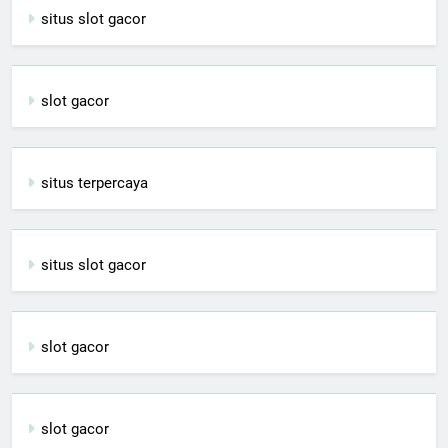
situs slot gacor
slot gacor
situs terpercaya
situs slot gacor
slot gacor
slot gacor