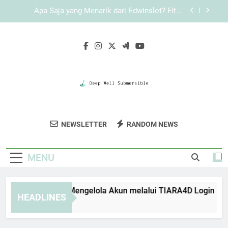
Skip
Panduan EDWINSLOT Login Saat Akses
to
Mengalami Gangguan Sementara
content
Login Edwinslot Resmi untuk Pengguna yang
Mengutamakan Keamanan Akun
Panduan Praktis Mengelola Akun melalui
TIARA4D Login
Apa Saja yang Menarik dari Edwinslot? Fitur,
Pengalaman, dan Keunggulan Platform
Panduan EDWINSLOT Login Saat Akses
Mengalami Gangguan Sementara
Deep Well
Dapatkan Layanan Pengeboran Sumur
Login Edwinslot Resmi untuk Pengguna yang
NEWSLETTER
RANDOM NEWS
Submersible
Mengutamakan Keamanan Akun
Berkualitas Dari Deep Well Submersible.
MENU
nduan Praktis Mengelola Akun melalui TIARA4D Login
HEADLINES
Weeks Ago