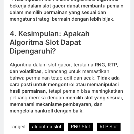
bekerja dalam slot gacor dapat membantu pemain
dalam memilih permainan yang sesuai dan
mengatur strategi bermain dengan lebih bijak
.
4. Kesimpulan: Apakah
Algoritma Slot Dapat
Dipengaruhi?
Algoritma dalam slot gacor, terutama
RNG, RTP,
dan volatilitas
, dirancang untuk memastikan
bahwa permainan tetap adil dan acak.
Tidak ada
cara pasti untuk mengontrol atau memanipulasi
hasil permainan
, tetapi pemain bisa meningkatkan
peluang mereka dengan
memilih slot yang sesuai,
memahami mekanisme pembayaran, dan
mengelola bankroll dengan baik
.
Tagged:
algoritma slot
RNG Slot
RTP Slot