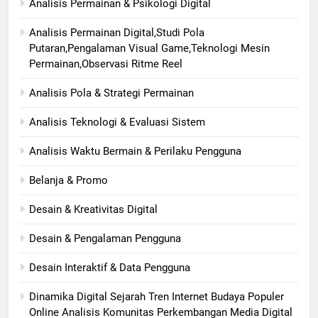
Analisis Permainan & Psikologi Digital
Analisis Permainan Digital,Studi Pola
Putaran,Pengalaman Visual Game,Teknologi Mesin
Permainan,Observasi Ritme Reel
Analisis Pola & Strategi Permainan
Analisis Teknologi & Evaluasi Sistem
Analisis Waktu Bermain & Perilaku Pengguna
Belanja & Promo
Desain & Kreativitas Digital
Desain & Pengalaman Pengguna
Desain Interaktif & Data Pengguna
Dinamika Digital Sejarah Tren Internet Budaya Populer
Online Analisis Komunitas Perkembangan Media Digital