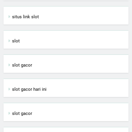
situs link slot
slot
slot gacor
slot gacor hari ini
slot gacor