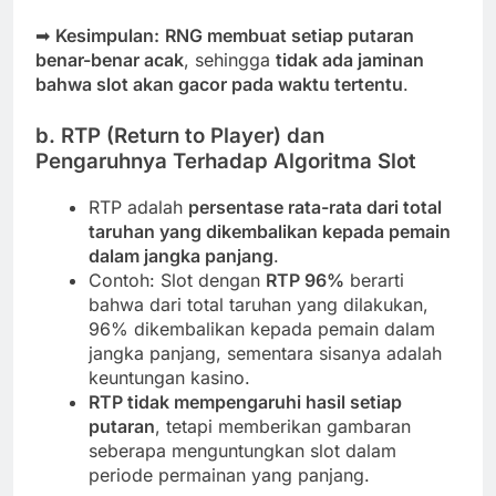
➡
Kesimpulan:
RNG membuat setiap putaran
benar-benar acak
, sehingga
tidak ada jaminan
bahwa slot akan gacor pada waktu tertentu
.
b. RTP (Return to Player) dan
Pengaruhnya Terhadap Algoritma Slot
RTP adalah
persentase rata-rata dari total
taruhan yang dikembalikan kepada pemain
dalam jangka panjang
.
Contoh: Slot dengan
RTP 96%
berarti
bahwa dari total taruhan yang dilakukan,
96% dikembalikan kepada pemain dalam
jangka panjang, sementara sisanya adalah
keuntungan kasino.
RTP tidak mempengaruhi hasil setiap
putaran
, tetapi memberikan gambaran
seberapa menguntungkan slot dalam
periode permainan yang panjang.