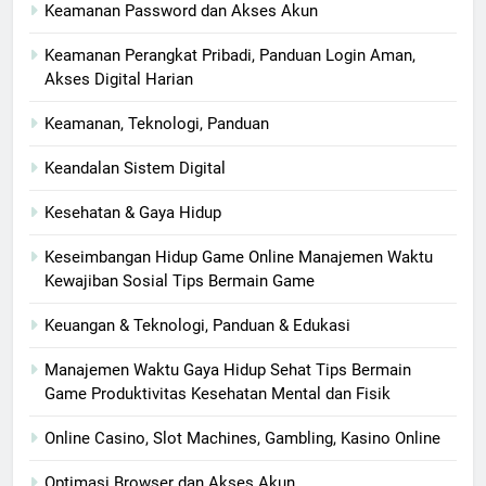
Keamanan Password dan Akses Akun
Keamanan Perangkat Pribadi, Panduan Login Aman,
Akses Digital Harian
Keamanan, Teknologi, Panduan
Keandalan Sistem Digital
Kesehatan & Gaya Hidup
Keseimbangan Hidup Game Online Manajemen Waktu
Kewajiban Sosial Tips Bermain Game
Keuangan & Teknologi, Panduan & Edukasi
Manajemen Waktu Gaya Hidup Sehat Tips Bermain
Game Produktivitas Kesehatan Mental dan Fisik
Online Casino, Slot Machines, Gambling, Kasino Online
Optimasi Browser dan Akses Akun