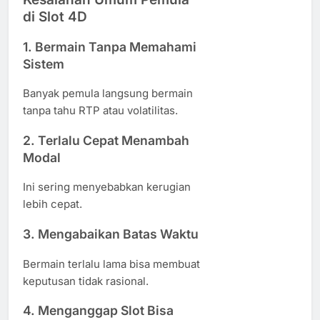
di Slot 4D
1. Bermain Tanpa Memahami
Sistem
Banyak pemula langsung bermain
tanpa tahu RTP atau volatilitas.
2. Terlalu Cepat Menambah
Modal
Ini sering menyebabkan kerugian
lebih cepat.
3. Mengabaikan Batas Waktu
Bermain terlalu lama bisa membuat
keputusan tidak rasional.
4. Menganggap Slot Bisa