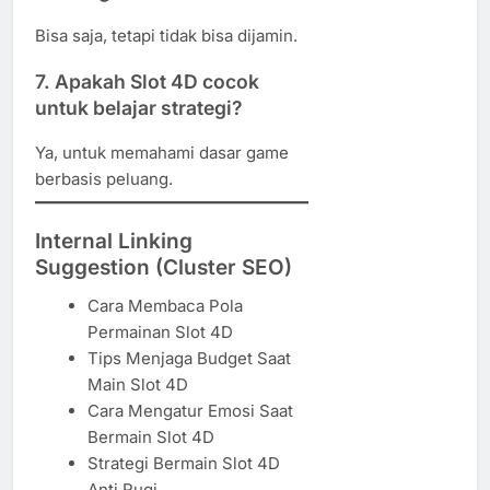
Bisa saja, tetapi tidak bisa dijamin.
7. Apakah Slot 4D cocok
untuk belajar strategi?
Ya, untuk memahami dasar game
berbasis peluang.
Internal Linking
Suggestion (Cluster SEO)
Cara Membaca Pola
Permainan Slot 4D
Tips Menjaga Budget Saat
Main Slot 4D
Cara Mengatur Emosi Saat
Bermain Slot 4D
Strategi Bermain Slot 4D
Anti Rugi