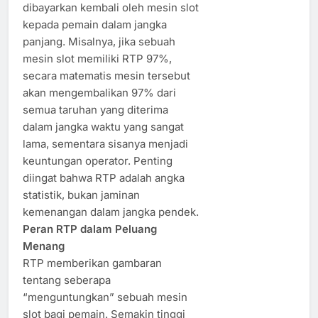
dibayarkan kembali oleh mesin slot
kepada pemain dalam jangka
panjang. Misalnya, jika sebuah
mesin slot memiliki RTP 97%,
secara matematis mesin tersebut
akan mengembalikan 97% dari
semua taruhan yang diterima
dalam jangka waktu yang sangat
lama, sementara sisanya menjadi
keuntungan operator. Penting
diingat bahwa RTP adalah angka
statistik, bukan jaminan
kemenangan dalam jangka pendek.
Peran RTP dalam Peluang
Menang
RTP memberikan gambaran
tentang seberapa
“menguntungkan” sebuah mesin
slot bagi pemain. Semakin tinggi