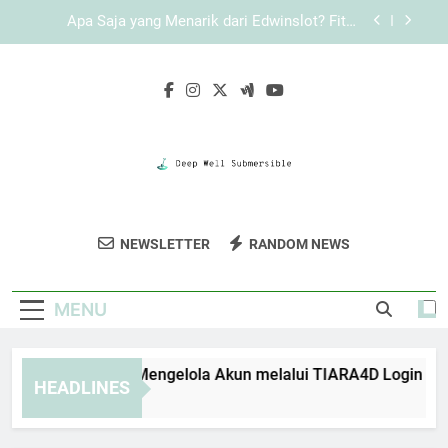
Skip
Panduan EDWINSLOT Login Saat Akses
to
Mengalami Gangguan Sementara
content
Login Edwinslot Resmi untuk Pengguna yang
Mengutamakan Keamanan Akun
Panduan Praktis Mengelola Akun melalui
TIARA4D Login
Apa Saja yang Menarik dari Edwinslot? Fitur,
Pengalaman, dan Keunggulan Platform
Panduan EDWINSLOT Login Saat Akses
Mengalami Gangguan Sementara
Deep Well
Dapatkan Layanan Pengeboran Sumur
Login Edwinslot Resmi untuk Pengguna yang
NEWSLETTER
RANDOM NEWS
Submersible
Mengutamakan Keamanan Akun
Berkualitas Dari Deep Well Submersible.
MENU
nduan Praktis Mengelola Akun melalui TIARA4D Login
HEADLINES
Weeks Ago