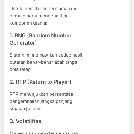
Untuk memahami permainan ini,
pemula perlu mengenal tiga
komponen utama:
1. RNG (Random Number
Generator)
Sistem ini memastikan setiap hasil
putaran benar-benar acak tanpa
pola tetap.
2. RTP (Return to Player)
RTP menunjukkan persentase
pengembalian jangka panjang
kepada pemain.
3. Volatilitas
Menentukan karakter permainan: