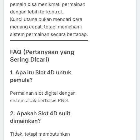
pemain bisa menikmati permainan
dengan lebih terkontrol.
Kunci utama bukan mencari cara
menang cepat, tetapi memahami
sistem permainan secara bertahap.
FAQ (Pertanyaan yang
Sering Dicari)
1. Apa itu Slot 4D untuk
pemula?
Permainan slot digital dengan
sistem acak berbasis RNG.
2. Apakah Slot 4D sulit
dimainkan?
Tidak, tetapi membutuhkan