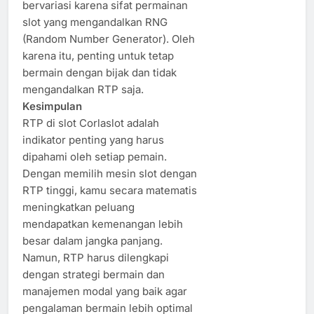
bervariasi karena sifat permainan
slot yang mengandalkan RNG
(Random Number Generator). Oleh
karena itu, penting untuk tetap
bermain dengan bijak dan tidak
mengandalkan RTP saja.
Kesimpulan
RTP di slot Corlaslot adalah
indikator penting yang harus
dipahami oleh setiap pemain.
Dengan memilih mesin slot dengan
RTP tinggi, kamu secara matematis
meningkatkan peluang
mendapatkan kemenangan lebih
besar dalam jangka panjang.
Namun, RTP harus dilengkapi
dengan strategi bermain dan
manajemen modal yang baik agar
pengalaman bermain lebih optimal