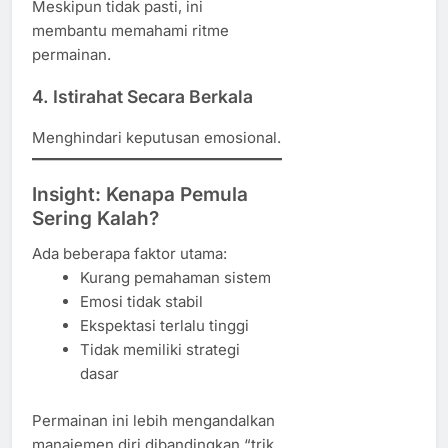
Meskipun tidak pasti, ini
membantu memahami ritme
permainan.
4. Istirahat Secara Berkala
Menghindari keputusan emosional.
Insight: Kenapa Pemula
Sering Kalah?
Ada beberapa faktor utama:
Kurang pemahaman sistem
Emosi tidak stabil
Ekspektasi terlalu tinggi
Tidak memiliki strategi
dasar
Permainan ini lebih mengandalkan
manajemen diri dibandingkan “trik