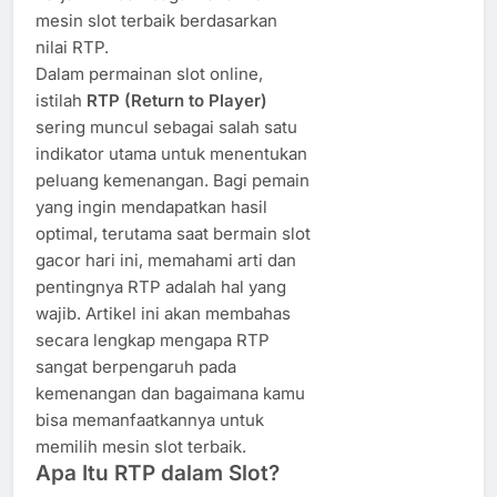
mesin slot terbaik berdasarkan
nilai RTP.
Dalam permainan slot online,
istilah
RTP (Return to Player)
sering muncul sebagai salah satu
indikator utama untuk menentukan
peluang kemenangan. Bagi pemain
yang ingin mendapatkan hasil
optimal, terutama saat bermain slot
gacor hari ini, memahami arti dan
pentingnya RTP adalah hal yang
wajib. Artikel ini akan membahas
secara lengkap mengapa RTP
sangat berpengaruh pada
kemenangan dan bagaimana kamu
bisa memanfaatkannya untuk
memilih mesin slot terbaik.
Apa Itu RTP dalam Slot?