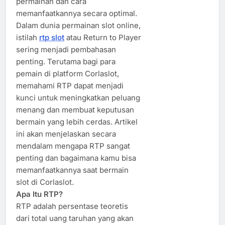
permainan dan cara
memanfaatkannya secara optimal.
Dalam dunia permainan slot online,
istilah
rtp slot
atau Return to Player
sering menjadi pembahasan
penting. Terutama bagi para
pemain di platform Corlaslot,
memahami RTP dapat menjadi
kunci untuk meningkatkan peluang
menang dan membuat keputusan
bermain yang lebih cerdas. Artikel
ini akan menjelaskan secara
mendalam mengapa RTP sangat
penting dan bagaimana kamu bisa
memanfaatkannya saat bermain
slot di Corlaslot.
Apa Itu RTP?
RTP adalah persentase teoretis
dari total uang taruhan yang akan