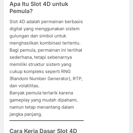
Apa Itu Slot 4D untuk
Pemula?
Slot 4D adalah permainan berbasis
digital yang menggunakan sistem
gulungan dan simbol untuk
menghasilkan kombinasi tertentu.
Bagi pemula, permainan ini terlihat
sederhana, tetapi sebenarnya
memiliki struktur sistem yang
cukup kompleks seperti RNG
(Random Number Generator), RTP,
dan volatilitas.
Banyak pemula tertarik karena
gameplay yang mudah dipahami,
namun tetap menantang dalam
jangka panjang.
Cara Kerja Dasar Slot 4D