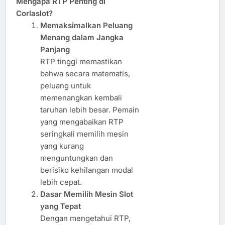
Mengapa RTP Penting di
Corlaslot?
Memaksimalkan Peluang
Menang dalam Jangka
Panjang
RTP tinggi memastikan
bahwa secara matematis,
peluang untuk
memenangkan kembali
taruhan lebih besar. Pemain
yang mengabaikan RTP
seringkali memilih mesin
yang kurang
menguntungkan dan
berisiko kehilangan modal
lebih cepat.
Dasar Memilih Mesin Slot
yang Tepat
Dengan mengetahui RTP,