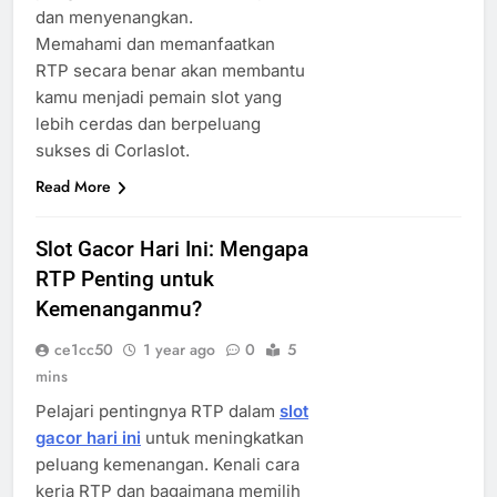
dan menyenangkan.
Memahami dan memanfaatkan
RTP secara benar akan membantu
kamu menjadi pemain slot yang
lebih cerdas dan berpeluang
sukses di Corlaslot.
Read More
Slot Gacor Hari Ini: Mengapa
RTP Penting untuk
Kemenanganmu?
ce1cc50
1 year ago
0
5
mins
Pelajari pentingnya RTP dalam
slot
gacor hari ini
untuk meningkatkan
peluang kemenangan. Kenali cara
kerja RTP dan bagaimana memilih