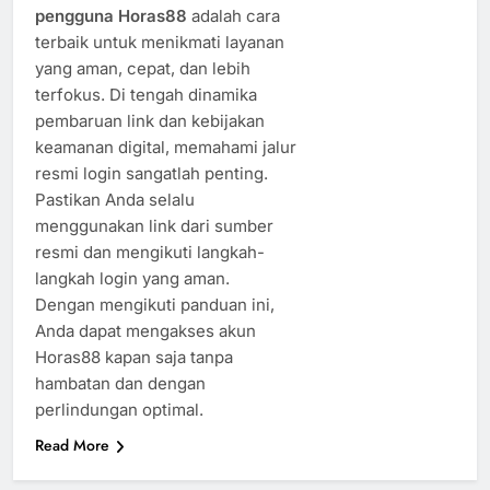
pengguna Horas88
adalah cara
terbaik untuk menikmati layanan
yang aman, cepat, dan lebih
terfokus. Di tengah dinamika
pembaruan link dan kebijakan
keamanan digital, memahami jalur
resmi login sangatlah penting.
Pastikan Anda selalu
menggunakan link dari sumber
resmi dan mengikuti langkah-
langkah login yang aman.
Dengan mengikuti panduan ini,
Anda dapat mengakses akun
Horas88 kapan saja tanpa
hambatan dan dengan
perlindungan optimal.
Read More