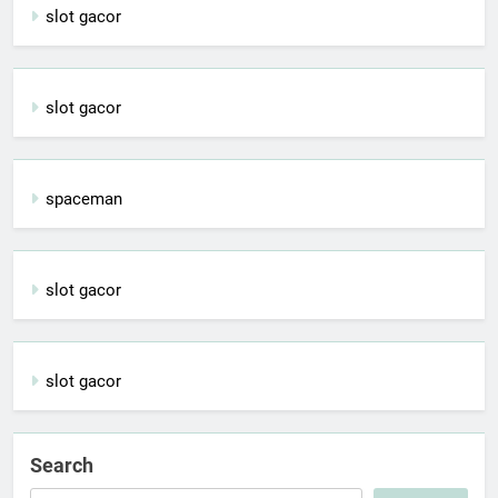
slot gacor
slot gacor
spaceman
slot gacor
slot gacor
Search