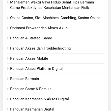
Manajemen Waktu Gaya Hidup Sehat Tips Bermain
Game Produktivitas Kesehatan Mental dan Fisik
Online Casino, Slot Machines, Gambling, Kasino Online
Optimasi Browser dan Akses Akun
Panduan & Strategi Game
Panduan Akses dan Troubleshooting
Panduan Akses Mobile
Panduan Akses Platform Digital
Panduan Bermain
Panduan Game & Pemula
Panduan Keamanan & Akses Digital
Panduan Keamanan Digital