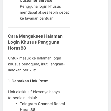
Customer Service
Pengguna login khusus
mendapat akses lebih cepat
ke layanan bantuan.
Cara Mengakses Halaman
Login Khusus Pengguna
Horas88
Untuk masuk ke halaman login
khusus pengguna, ikuti langkah-
langkah berikut:
1.
Dapatkan Link Resmi
Link eksklusif biasanya hanya
tersedia melalui:
Telegram Channel Resmi
Horas88