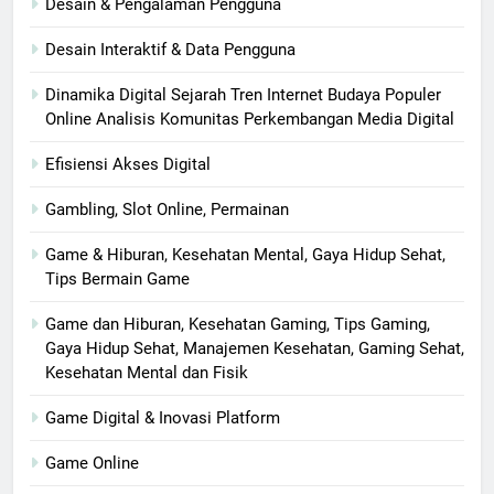
Desain & Pengalaman Pengguna
Desain Interaktif & Data Pengguna
Dinamika Digital Sejarah Tren Internet Budaya Populer
Online Analisis Komunitas Perkembangan Media Digital
Efisiensi Akses Digital
Gambling, Slot Online, Permainan
Game & Hiburan, Kesehatan Mental, Gaya Hidup Sehat,
Tips Bermain Game
Game dan Hiburan, Kesehatan Gaming, Tips Gaming,
Gaya Hidup Sehat, Manajemen Kesehatan, Gaming Sehat,
Kesehatan Mental dan Fisik
Game Digital & Inovasi Platform
Game Online