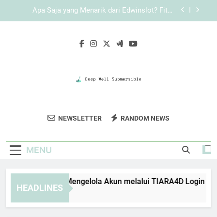
Skip
Panduan EDWINSLOT Login Saat Akses
to
Mengalami Gangguan Sementara
content
Login Edwinslot Resmi untuk Pengguna yang
Mengutamakan Keamanan Akun
Panduan Praktis Mengelola Akun melalui
TIARA4D Login
Apa Saja yang Menarik dari Edwinslot? Fitur,
Pengalaman, dan Keunggulan Platform
Panduan EDWINSLOT Login Saat Akses
Mengalami Gangguan Sementara
Deep Well
Dapatkan Layanan Pengeboran Sumur
Login Edwinslot Resmi untuk Pengguna yang
NEWSLETTER
RANDOM NEWS
Submersible
Mengutamakan Keamanan Akun
Berkualitas Dari Deep Well Submersible.
MENU
nduan Praktis Mengelola Akun melalui TIARA4D Login
HEADLINES
Weeks Ago