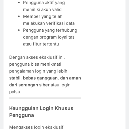
Pengguna aktif yang
memiliki akun valid
Member yang telah
melakukan verifikasi data
Pengguna yang terhubung
dengan program loyalitas
atau fitur tertentu
Dengan akses eksklusif ini,
pengguna bisa menikmati
pengalaman login yang lebih
stabil, bebas gangguan, dan aman
dari serangan siber
atau login
palsu.
Keunggulan Login Khusus
Pengguna
Mengakses login eksklusif