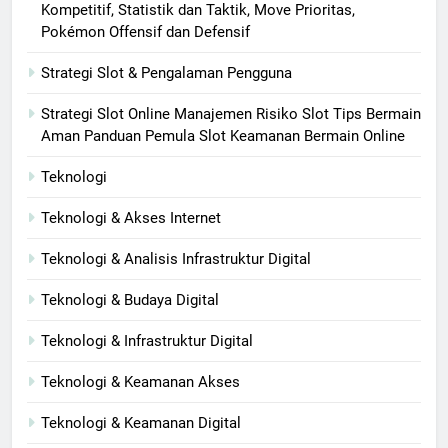
Kompetitif, Statistik dan Taktik, Move Prioritas,
Pokémon Offensif dan Defensif
Strategi Slot & Pengalaman Pengguna
Strategi Slot Online Manajemen Risiko Slot Tips Bermain
Aman Panduan Pemula Slot Keamanan Bermain Online
Teknologi
Teknologi & Akses Internet
Teknologi & Analisis Infrastruktur Digital
Teknologi & Budaya Digital
Teknologi & Infrastruktur Digital
Teknologi & Keamanan Akses
Teknologi & Keamanan Digital