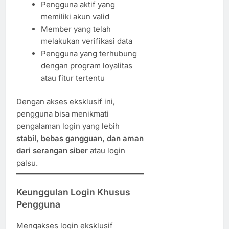
Pengguna aktif yang
memiliki akun valid
Member yang telah
melakukan verifikasi data
Pengguna yang terhubung
dengan program loyalitas
atau fitur tertentu
Dengan akses eksklusif ini,
pengguna bisa menikmati
pengalaman login yang lebih
stabil, bebas gangguan, dan aman
dari serangan siber
atau login
palsu.
Keunggulan Login Khusus
Pengguna
Mengakses login eksklusif