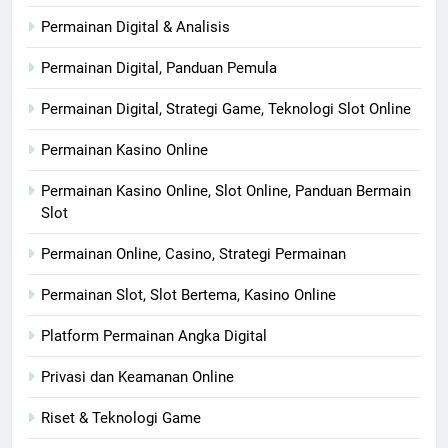
Permainan Digital & Analisis
Permainan Digital, Panduan Pemula
Permainan Digital, Strategi Game, Teknologi Slot Online
Permainan Kasino Online
Permainan Kasino Online, Slot Online, Panduan Bermain
Slot
Permainan Online, Casino, Strategi Permainan
Permainan Slot, Slot Bertema, Kasino Online
Platform Permainan Angka Digital
Privasi dan Keamanan Online
Riset & Teknologi Game