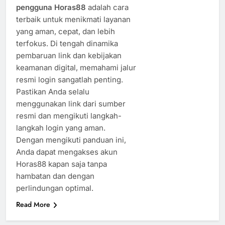
pengguna Horas88
adalah cara
terbaik untuk menikmati layanan
yang aman, cepat, dan lebih
terfokus. Di tengah dinamika
pembaruan link dan kebijakan
keamanan digital, memahami jalur
resmi login sangatlah penting.
Pastikan Anda selalu
menggunakan link dari sumber
resmi dan mengikuti langkah-
langkah login yang aman.
Dengan mengikuti panduan ini,
Anda dapat mengakses akun
Horas88 kapan saja tanpa
hambatan dan dengan
perlindungan optimal.
Read More