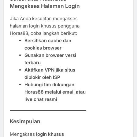
Mengakses Halaman Login
Jika Anda kesulitan mengakses
halaman login khusus pengguna
Horas88, coba langkah berikut:
Bersihkan cache dan
cookies browser
Gunakan browser versi
terbaru
Aktifkan VPN jika situs
diblokir oleh ISP
Hubungi tim dukungan
Horas88 melalui email atau
live chat resmi
Kesimpulan
Mengakses
login khusus