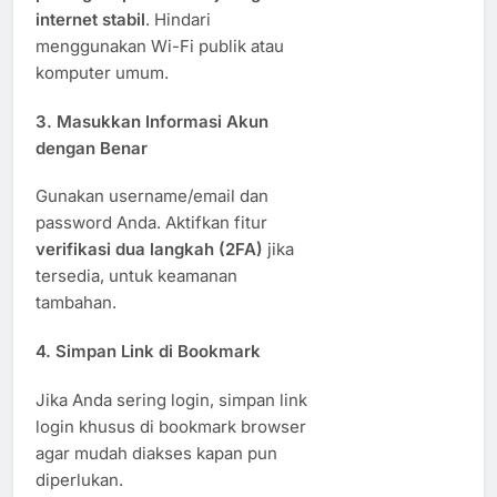
internet stabil
. Hindari
menggunakan Wi-Fi publik atau
komputer umum.
3.
Masukkan Informasi Akun
dengan Benar
Gunakan username/email dan
password Anda. Aktifkan fitur
verifikasi dua langkah (2FA)
jika
tersedia, untuk keamanan
tambahan.
4.
Simpan Link di Bookmark
Jika Anda sering login, simpan link
login khusus di bookmark browser
agar mudah diakses kapan pun
diperlukan.