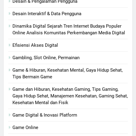
Desain & Pengalaman Pengguna
Desain Interaktif & Data Pengguna
Dinamika Digital Sejarah Tren Internet Budaya Populer
Online Analisis Komunitas Perkembangan Media Digital
Efisiensi Akses Digital
Gambling, Slot Online, Permainan
Game & Hiburan, Kesehatan Mental, Gaya Hidup Sehat,
Tips Bermain Game
Game dan Hiburan, Kesehatan Gaming, Tips Gaming,
Gaya Hidup Sehat, Manajemen Kesehatan, Gaming Sehat,
Kesehatan Mental dan Fisik
Game Digital & Inovasi Platform
Game Online