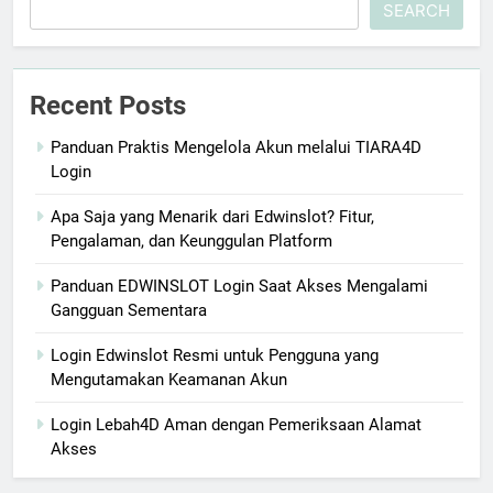
SEARCH
Recent Posts
Panduan Praktis Mengelola Akun melalui TIARA4D
Login
Apa Saja yang Menarik dari Edwinslot? Fitur,
Pengalaman, dan Keunggulan Platform
Panduan EDWINSLOT Login Saat Akses Mengalami
Gangguan Sementara
Login Edwinslot Resmi untuk Pengguna yang
Mengutamakan Keamanan Akun
Login Lebah4D Aman dengan Pemeriksaan Alamat
Akses