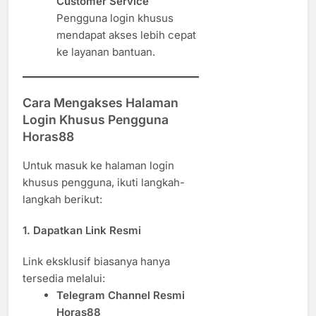
Customer Service
Pengguna login khusus
mendapat akses lebih cepat
ke layanan bantuan.
Cara Mengakses Halaman
Login Khusus Pengguna
Horas88
Untuk masuk ke halaman login
khusus pengguna, ikuti langkah-
langkah berikut:
1.
Dapatkan Link Resmi
Link eksklusif biasanya hanya
tersedia melalui:
Telegram Channel Resmi
Horas88