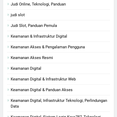
Judi Online, Teknologi, Panduan
judi slot
Judi Slot, Panduan Pemula
Keamanan & Infrastruktur Digital
Keamanan Akses & Pengalaman Pengguna
Keamanan Akses Resmi
Keamanan Digital
Keamanan Digital & Infrastruktur Web
Keamanan Digital & Panduan Akses
Keamanan Digital, Infrastruktur Teknologi, Perlindungan
Data
Keamanan Digital, Sistem Login Kaya787, Teknologi