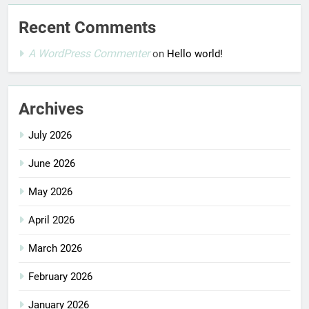
Recent Comments
A WordPress Commenter
on
Hello world!
Archives
July 2026
June 2026
May 2026
April 2026
March 2026
February 2026
January 2026