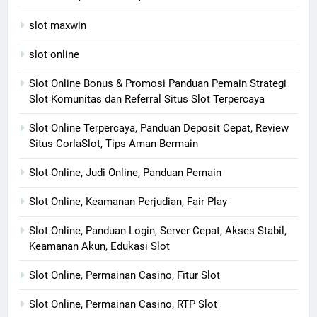
slot maxwin
slot online
Slot Online Bonus & Promosi Panduan Pemain Strategi
Slot Komunitas dan Referral Situs Slot Terpercaya
Slot Online Terpercaya, Panduan Deposit Cepat, Review
Situs CorlaSlot, Tips Aman Bermain
Slot Online, Judi Online, Panduan Pemain
Slot Online, Keamanan Perjudian, Fair Play
Slot Online, Panduan Login, Server Cepat, Akses Stabil,
Keamanan Akun, Edukasi Slot
Slot Online, Permainan Casino, Fitur Slot
Slot Online, Permainan Casino, RTP Slot