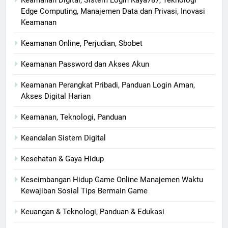
Edge Computing, Manajemen Data dan Privasi, Inovasi
Keamanan
Keamanan Online, Perjudian, Sbobet
Keamanan Password dan Akses Akun
Keamanan Perangkat Pribadi, Panduan Login Aman,
Akses Digital Harian
Keamanan, Teknologi, Panduan
Keandalan Sistem Digital
Kesehatan & Gaya Hidup
Keseimbangan Hidup Game Online Manajemen Waktu
Kewajiban Sosial Tips Bermain Game
Keuangan & Teknologi, Panduan & Edukasi