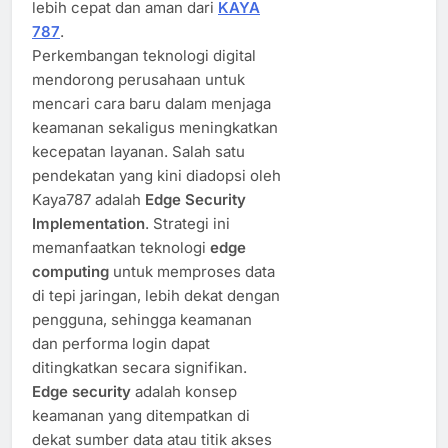
lebih cepat dan aman dari
KAYA
787
.
Perkembangan teknologi digital
mendorong perusahaan untuk
mencari cara baru dalam menjaga
keamanan sekaligus meningkatkan
kecepatan layanan. Salah satu
pendekatan yang kini diadopsi oleh
Kaya787 adalah
Edge Security
Implementation
. Strategi ini
memanfaatkan teknologi
edge
computing
untuk memproses data
di tepi jaringan, lebih dekat dengan
pengguna, sehingga keamanan
dan performa login dapat
ditingkatkan secara signifikan.
Edge security
adalah konsep
keamanan yang ditempatkan di
dekat sumber data atau titik akses