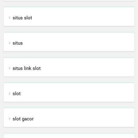
situs slot
situs
situs link slot
slot
slot gacor