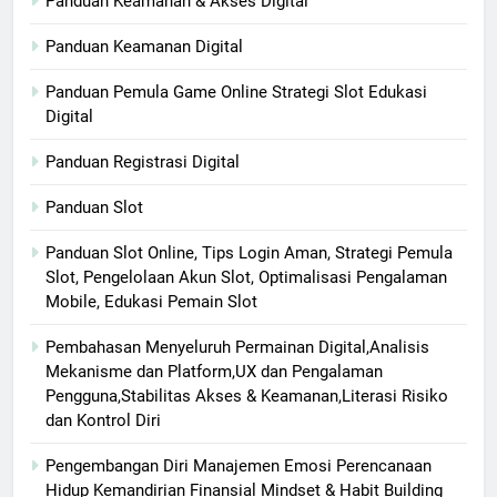
Panduan Keamanan & Akses Digital
Panduan Keamanan Digital
Panduan Pemula Game Online Strategi Slot Edukasi
Digital
Panduan Registrasi Digital
Panduan Slot
Panduan Slot Online, Tips Login Aman, Strategi Pemula
Slot, Pengelolaan Akun Slot, Optimalisasi Pengalaman
Mobile, Edukasi Pemain Slot
Pembahasan Menyeluruh Permainan Digital,Analisis
Mekanisme dan Platform,UX dan Pengalaman
Pengguna,Stabilitas Akses & Keamanan,Literasi Risiko
dan Kontrol Diri
Pengembangan Diri Manajemen Emosi Perencanaan
Hidup Kemandirian Finansial Mindset & Habit Building