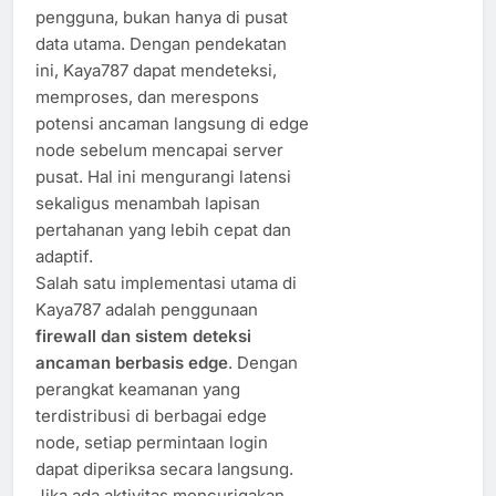
pengguna, bukan hanya di pusat
data utama. Dengan pendekatan
ini, Kaya787 dapat mendeteksi,
memproses, dan merespons
potensi ancaman langsung di edge
node sebelum mencapai server
pusat. Hal ini mengurangi latensi
sekaligus menambah lapisan
pertahanan yang lebih cepat dan
adaptif.
Salah satu implementasi utama di
Kaya787 adalah penggunaan
firewall dan sistem deteksi
ancaman berbasis edge
. Dengan
perangkat keamanan yang
terdistribusi di berbagai edge
node, setiap permintaan login
dapat diperiksa secara langsung.
Jika ada aktivitas mencurigakan