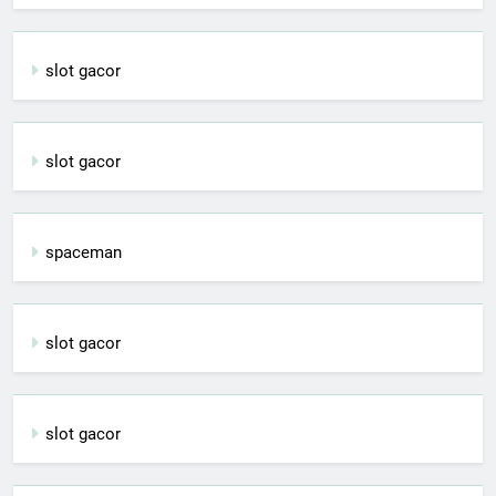
slot gacor
slot gacor
spaceman
slot gacor
slot gacor