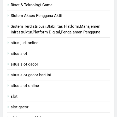
Riset & Teknologi Game
Sistem Akses Pengguna Aktif
Sistem Terdistribusi,Stabilitas Platform,Manajemen
Infrastruktur,Platform Digital,Pengalaman Pengguna
situs judi online
situs slot
situs slot gacor
situs slot gacor hari ini
situs slot online
slot
slot gacor