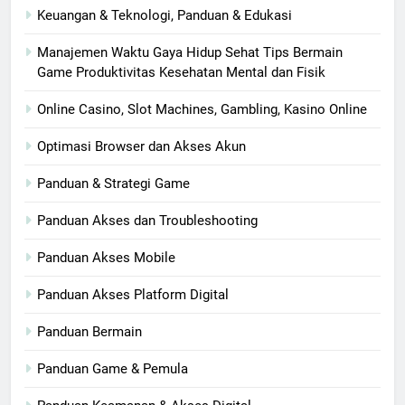
Keuangan & Teknologi, Panduan & Edukasi
Manajemen Waktu Gaya Hidup Sehat Tips Bermain
Game Produktivitas Kesehatan Mental dan Fisik
Online Casino, Slot Machines, Gambling, Kasino Online
Optimasi Browser dan Akses Akun
Panduan & Strategi Game
Panduan Akses dan Troubleshooting
Panduan Akses Mobile
Panduan Akses Platform Digital
Panduan Bermain
Panduan Game & Pemula