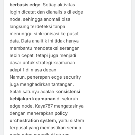
berbasis edge
. Setiap aktivitas
login dicatat dan dianalisis di edge
node, sehingga anomali bisa
langsung terdeteksi tanpa
menunggu sinkronisasi ke pusat
data. Data analitik ini tidak hanya
membantu mendeteksi serangan
lebih cepat, tetapi juga menjadi
dasar untuk strategi keamanan
adaptif di masa depan.
Namun, penerapan edge security
juga menghadirkan tantangan.
Salah satunya adalah
konsistensi
kebijakan keamanan
di seluruh
edge node. Kaya787 mengatasinya
dengan menerapkan
policy
orchestration system
, yaitu sistem
terpusat yang memastikan semua
node edge mengikuti aturan