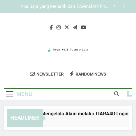
Skip
Panduan EDWINSLOT Login Saat Akses
to
Mengalami Gangguan Sementara
content
Login Edwinslot Resmi untuk Pengguna yang
Mengutamakan Keamanan Akun
Panduan Praktis Mengelola Akun melalui
TIARA4D Login
Apa Saja yang Menarik dari Edwinslot? Fitur,
Pengalaman, dan Keunggulan Platform
Panduan EDWINSLOT Login Saat Akses
Mengalami Gangguan Sementara
Deep Well
Dapatkan Layanan Pengeboran Sumur
Login Edwinslot Resmi untuk Pengguna yang
NEWSLETTER
RANDOM NEWS
Submersible
Mengutamakan Keamanan Akun
Berkualitas Dari Deep Well Submersible.
MENU
anduan Praktis Mengelola Akun melalui TIARA4D Login
HEADLINES
 Weeks Ago