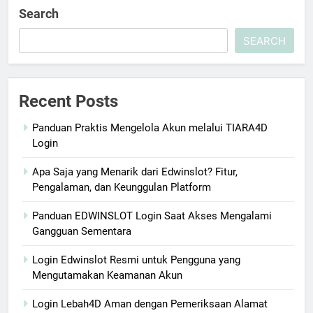
Search
SEARCH
Recent Posts
Panduan Praktis Mengelola Akun melalui TIARA4D
Login
Apa Saja yang Menarik dari Edwinslot? Fitur,
Pengalaman, dan Keunggulan Platform
Panduan EDWINSLOT Login Saat Akses Mengalami
Gangguan Sementara
Login Edwinslot Resmi untuk Pengguna yang
Mengutamakan Keamanan Akun
Login Lebah4D Aman dengan Pemeriksaan Alamat