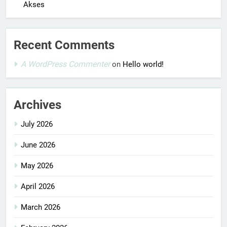
Akses
Recent Comments
A WordPress Commenter
on
Hello world!
Archives
July 2026
June 2026
May 2026
April 2026
March 2026