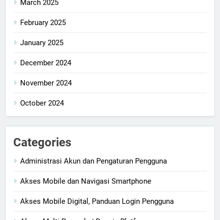
March 2025
February 2025
January 2025
December 2024
November 2024
October 2024
Categories
Administrasi Akun dan Pengaturan Pengguna
Akses Mobile dan Navigasi Smartphone
Akses Mobile Digital, Panduan Login Pengguna