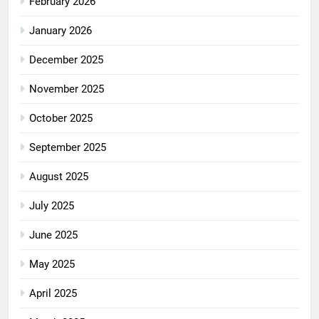
February 2026
January 2026
December 2025
November 2025
October 2025
September 2025
August 2025
July 2025
June 2025
May 2025
April 2025