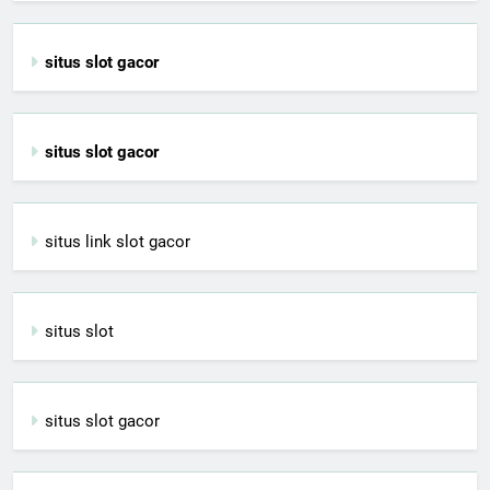
situs slot gacor
situs slot gacor
situs link slot gacor
situs slot
situs slot gacor