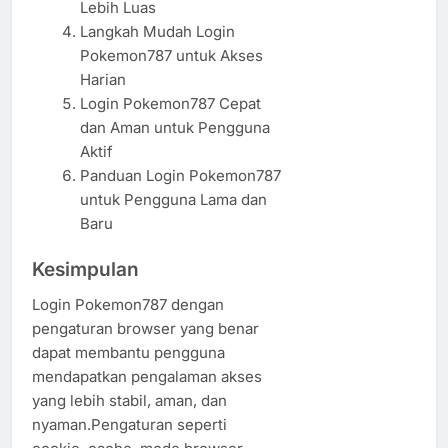
Lebih Luas
Langkah Mudah Login
Pokemon787 untuk Akses
Harian
Login Pokemon787 Cepat
dan Aman untuk Pengguna
Aktif
Panduan Login Pokemon787
untuk Pengguna Lama dan
Baru
Kesimpulan
Login Pokemon787 dengan
pengaturan browser yang benar
dapat membantu pengguna
mendapatkan pengalaman akses
yang lebih stabil, aman, dan
nyaman.Pengaturan seperti