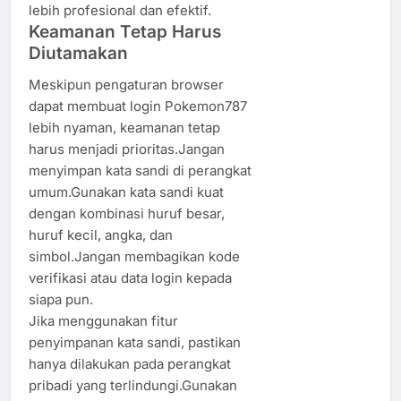
lebih profesional dan efektif.
Keamanan Tetap Harus
Diutamakan
Meskipun pengaturan browser
dapat membuat login Pokemon787
lebih nyaman, keamanan tetap
harus menjadi prioritas.Jangan
menyimpan kata sandi di perangkat
umum.Gunakan kata sandi kuat
dengan kombinasi huruf besar,
huruf kecil, angka, dan
simbol.Jangan membagikan kode
verifikasi atau data login kepada
siapa pun.
Jika menggunakan fitur
penyimpanan kata sandi, pastikan
hanya dilakukan pada perangkat
pribadi yang terlindungi.Gunakan