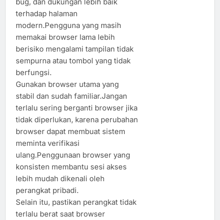
bug, dan dukungan lebih baik
terhadap halaman
modern.Pengguna yang masih
memakai browser lama lebih
berisiko mengalami tampilan tidak
sempurna atau tombol yang tidak
berfungsi.
Gunakan browser utama yang
stabil dan sudah familiar.Jangan
terlalu sering berganti browser jika
tidak diperlukan, karena perubahan
browser dapat membuat sistem
meminta verifikasi
ulang.Penggunaan browser yang
konsisten membantu sesi akses
lebih mudah dikenali oleh
perangkat pribadi.
Selain itu, pastikan perangkat tidak
terlalu berat saat browser