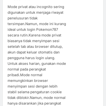
Mode privat atau incognito sering
digunakan untuk menjaga riwayat
penelusuran tidak
tersimpan.Namun, mode ini kurang
ideal untuk login Pokemon787
secara rutin.Karena mode privat
biasanya tidak menyimpan sesi
setelah tab atau browser ditutup,
akun dapat keluar otomatis dan
pengguna harus login ulang.
Untuk akses harian, gunakan mode
normal pada perangkat
pribadi.Mode normal
memungkinkan browser
menyimpan sesi dengan lebih
stabil selama pengaturan cookie
tidak diblokir.Namun, mode normal
hanya disarankan jika perangkat