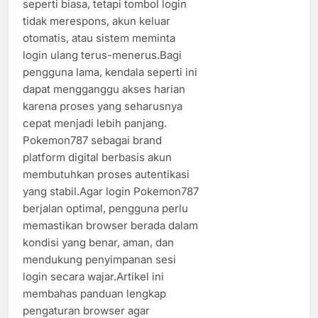
seperti biasa, tetapi tombol login
tidak merespons, akun keluar
otomatis, atau sistem meminta
login ulang terus-menerus.Bagi
pengguna lama, kendala seperti ini
dapat mengganggu akses harian
karena proses yang seharusnya
cepat menjadi lebih panjang.
Pokemon787 sebagai brand
platform digital berbasis akun
membutuhkan proses autentikasi
yang stabil.Agar login Pokemon787
berjalan optimal, pengguna perlu
memastikan browser berada dalam
kondisi yang benar, aman, dan
mendukung penyimpanan sesi
login secara wajar.Artikel ini
membahas panduan lengkap
pengaturan browser agar