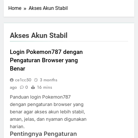
Home
Akses Akun Stabil
Akses Akun Stabil
Login Pokemon787 dengan
Pengaturan Browser yang
Benar
ce1cc50
3 months
ago
0
16 mins
Panduan login Pokemon787
dengan pengaturan browser yang
benar agar akses akun lebih stabil,
aman, jelas, dan nyaman digunakan
harian.
Pentingnya Pengaturan