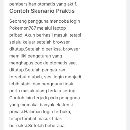
pembersihan otomatis yang aktif.
Contoh Skenario Praktis
Seorang pengguna mencoba login
Pokemon787 melalui laptop
pribadi.Akun berhasil masuk, tetapi
selalu keluar setelah browser
ditutup.Setelah diperiksa, browser
memiliki pengaturan yang
menghapus cookie otomatis saat
ditutup.Setelah pengaturan
tersebut diubah, sesi login menjadi
lebih stabil dan pengguna tidak
perlu masuk ulang terlalu sering.
Contoh lain terjadi pada pengguna
yang memakai banyak ekstensi
privasi.Halaman login terbuka,
tetapi tombol masuk tidak
bereaksi.Setelah beberapa