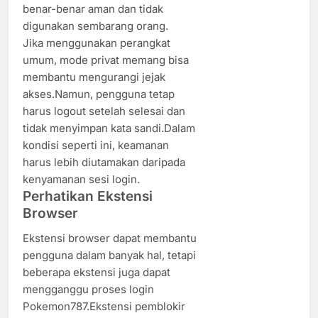
benar-benar aman dan tidak
digunakan sembarang orang.
Jika menggunakan perangkat
umum, mode privat memang bisa
membantu mengurangi jejak
akses.Namun, pengguna tetap
harus logout setelah selesai dan
tidak menyimpan kata sandi.Dalam
kondisi seperti ini, keamanan
harus lebih diutamakan daripada
kenyamanan sesi login.
Perhatikan Ekstensi
Browser
Ekstensi browser dapat membantu
pengguna dalam banyak hal, tetapi
beberapa ekstensi juga dapat
mengganggu proses login
Pokemon787.Ekstensi pemblokir