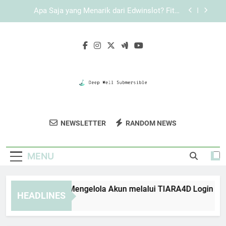
Skip
Panduan EDWINSLOT Login Saat Akses
to
Mengalami Gangguan Sementara
content
Login Edwinslot Resmi untuk Pengguna yang
Mengutamakan Keamanan Akun
Panduan Praktis Mengelola Akun melalui
TIARA4D Login
Apa Saja yang Menarik dari Edwinslot? Fitur,
Pengalaman, dan Keunggulan Platform
Panduan EDWINSLOT Login Saat Akses
Mengalami Gangguan Sementara
Deep Well
Dapatkan Layanan Pengeboran Sumur
Login Edwinslot Resmi untuk Pengguna yang
NEWSLETTER
RANDOM NEWS
Submersible
Mengutamakan Keamanan Akun
Berkualitas Dari Deep Well Submersible.
MENU
nduan Praktis Mengelola Akun melalui TIARA4D Login
HEADLINES
Weeks Ago