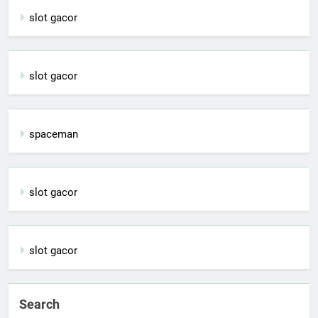
slot gacor
slot gacor
spaceman
slot gacor
slot gacor
Search