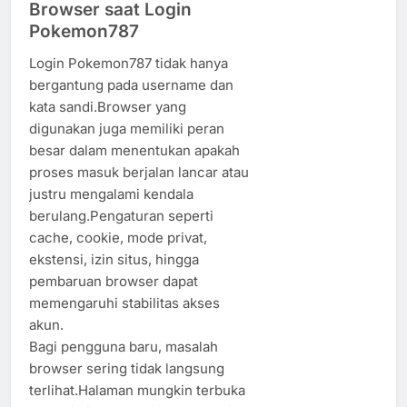
Browser saat Login
Pokemon787
Login Pokemon787 tidak hanya
bergantung pada username dan
kata sandi.Browser yang
digunakan juga memiliki peran
besar dalam menentukan apakah
proses masuk berjalan lancar atau
justru mengalami kendala
berulang.Pengaturan seperti
cache, cookie, mode privat,
ekstensi, izin situs, hingga
pembaruan browser dapat
memengaruhi stabilitas akses
akun.
Bagi pengguna baru, masalah
browser sering tidak langsung
terlihat.Halaman mungkin terbuka