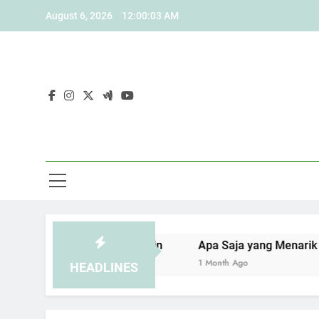
Skip
August 6, 2026
12:00:04 AM
to
content
Dee
Dapatkan 
alui TIARA4D Login
Apa Saja yang Menarik dari Edwinsl
1 Month Ago
HEADLINES