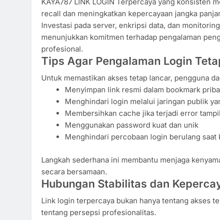
KAYA787 LINK LOGIN Terpercaya yang konsisten 
recall dan meningkatkan kepercayaan jangka panja
Investasi pada server, enkripsi data, dan monitoring
menunjukkan komitmen terhadap pengalaman pen
profesional.
Tips Agar Pengalaman Login Tet
Untuk memastikan akses tetap lancar, pengguna da
Menyimpan link resmi dalam bookmark priba
Menghindari login melalui jaringan publik ya
Membersihkan cache jika terjadi error tampi
Menggunakan password kuat dan unik
Menghindari percobaan login berulang saat 
Langkah sederhana ini membantu menjaga kenyam
secara bersamaan.
Hubungan Stabilitas dan Keperca
Link login terpercaya bukan hanya tentang akses tek
tentang persepsi profesionalitas.