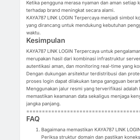
Ketika pengguna merasa nyaman dan aman setiap ka
terhadap brand meningkat secara alami.
KAYA787 LINK LOGIN Terpercaya menjadi simbol ko
yang dirancang untuk mendukung kebutuhan pengg
waktu.
Kesimpulan
KAYA787 LINK LOGIN Terpercaya untuk pengalaman
merupakan hasil dari kombinasi infrastruktur server
autentikasi aman, dan monitoring real-time yang ko
Dengan dukungan arsitektur terdistribusi dan prote
proses login dapat dilakukan tanpa gangguan berart
Menggunakan jalur resmi yang terverifikasi adalah
memastikan keamanan data sekaligus menjaga ken
jangka panjang.
====================================
FAQ
Bagaimana memastikan KAYA787 LINK LOGIN
Periksa struktur domain dan pastikan koneks