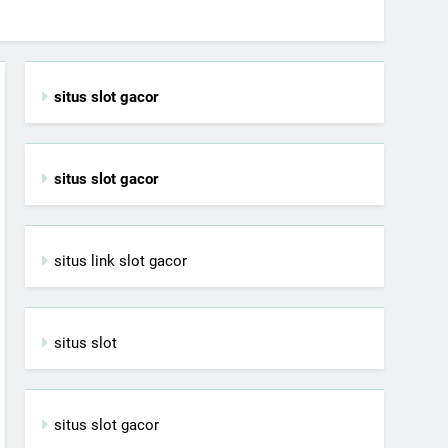
situs slot gacor
situs slot gacor
situs link slot gacor
situs slot
situs slot gacor