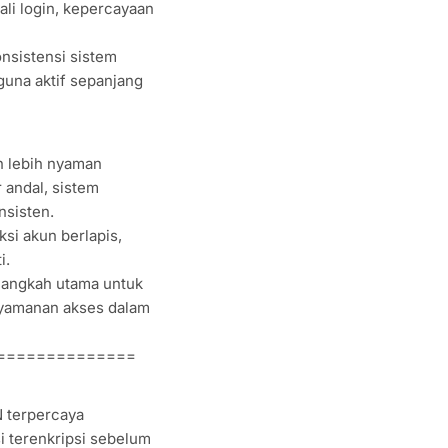
li login, kepercayaan
nsistensi sistem
una aktif sepanjang
 lebih nyaman
 andal, sistem
nsisten.
ksi akun berlapis,
i.
 langkah utama untuk
yamanan akses dalam
==============
 terpercaya
i terenkripsi sebelum