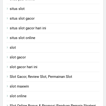
situs slot
situs slot gacor
situs slot gacor hari ini
situs slot online
slot
slot gacor
slot gacor hari ini
Slot Gacor, Review Slot, Permainan Slot
slot maxwin
slot online
Slot Online Bonus & Promosi Panduan Pemain Strategi