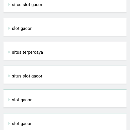
situs slot gacor
slot gacor
situs terpercaya
situs slot gacor
slot gacor
slot gacor