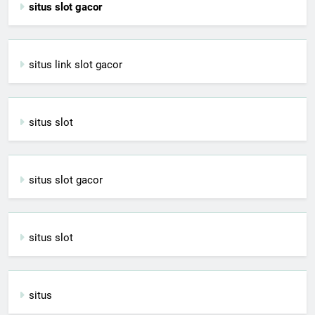
situs slot gacor
situs link slot gacor
situs slot
situs slot gacor
situs slot
situs