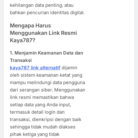
kehilangan data penting, atau
bahkan pencurian identitas digital.
Mengapa Harus
Menggunakan Link Resmi
Kaya787?
1. Menjamin Keamanan Data dan
Transaksi
kaya787 link alternatif
dijamin
oleh sistem keamanan ketat yang
mampu melindungi data pengguna
dari serangan siber. Menggunakan
link resmi memastikan bahwa
setiap data yang Anda input,
termasuk detail login dan
transaksi, dienkripsi dengan baik
sehingga tidak mudah diakses
pihak ketiga yang tidak