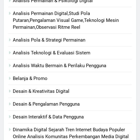
Analisis Permainan & Psikologi Digital
Analisis Permainan Digital,Studi Pola
Putaran,Pengalaman Visual Game,Teknologi Mesin
Permainan,Observasi Ritme Reel
Analisis Pola & Strategi Permainan
Analisis Teknologi & Evaluasi Sistem
Analisis Waktu Bermain & Perilaku Pengguna
Belanja & Promo
Desain & Kreativitas Digital
Desain & Pengalaman Pengguna
Desain Interaktif & Data Pengguna
Dinamika Digital Sejarah Tren Internet Budaya Populer
Online Analisis Komunitas Perkembangan Media Digital