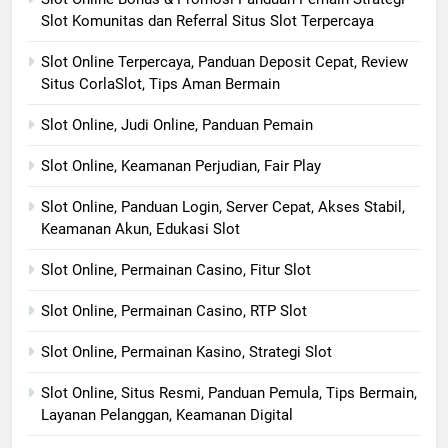
Slot Komunitas dan Referral Situs Slot Terpercaya
Slot Online Terpercaya, Panduan Deposit Cepat, Review
Situs CorlaSlot, Tips Aman Bermain
Slot Online, Judi Online, Panduan Pemain
Slot Online, Keamanan Perjudian, Fair Play
Slot Online, Panduan Login, Server Cepat, Akses Stabil,
Keamanan Akun, Edukasi Slot
Slot Online, Permainan Casino, Fitur Slot
Slot Online, Permainan Casino, RTP Slot
Slot Online, Permainan Kasino, Strategi Slot
Slot Online, Situs Resmi, Panduan Pemula, Tips Bermain,
Layanan Pelanggan, Keamanan Digital