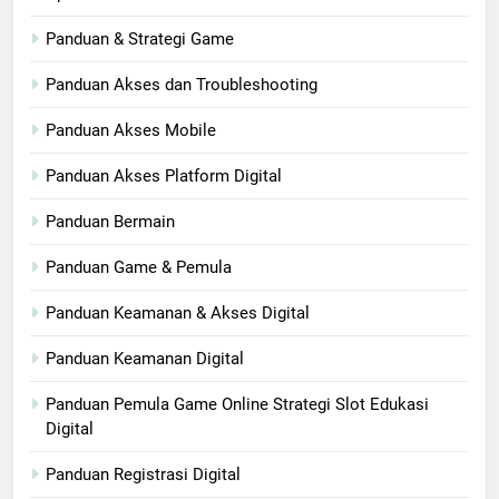
Panduan & Strategi Game
Panduan Akses dan Troubleshooting
Panduan Akses Mobile
Panduan Akses Platform Digital
Panduan Bermain
Panduan Game & Pemula
Panduan Keamanan & Akses Digital
Panduan Keamanan Digital
Panduan Pemula Game Online Strategi Slot Edukasi
Digital
Panduan Registrasi Digital