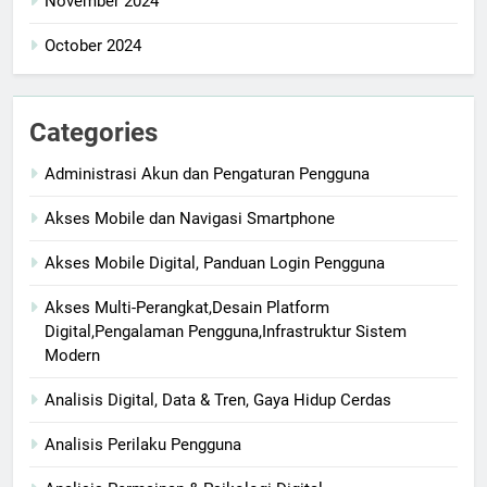
November 2024
October 2024
Categories
Administrasi Akun dan Pengaturan Pengguna
Akses Mobile dan Navigasi Smartphone
Akses Mobile Digital, Panduan Login Pengguna
Akses Multi-Perangkat,Desain Platform
Digital,Pengalaman Pengguna,Infrastruktur Sistem
Modern
Analisis Digital, Data & Tren, Gaya Hidup Cerdas
Analisis Perilaku Pengguna