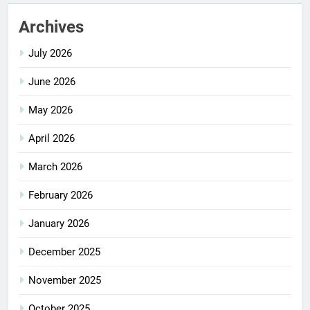
Archives
July 2026
June 2026
May 2026
April 2026
March 2026
February 2026
January 2026
December 2025
November 2025
October 2025