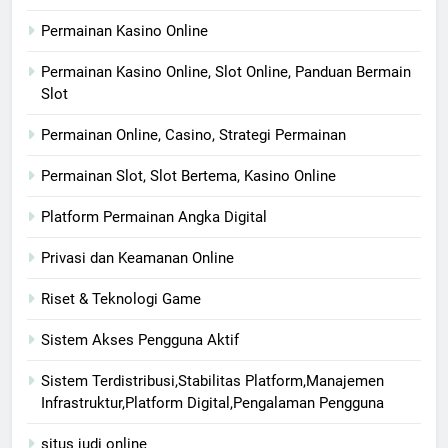
Permainan Kasino Online
Permainan Kasino Online, Slot Online, Panduan Bermain
Slot
Permainan Online, Casino, Strategi Permainan
Permainan Slot, Slot Bertema, Kasino Online
Platform Permainan Angka Digital
Privasi dan Keamanan Online
Riset & Teknologi Game
Sistem Akses Pengguna Aktif
Sistem Terdistribusi,Stabilitas Platform,Manajemen
Infrastruktur,Platform Digital,Pengalaman Pengguna
situs judi online