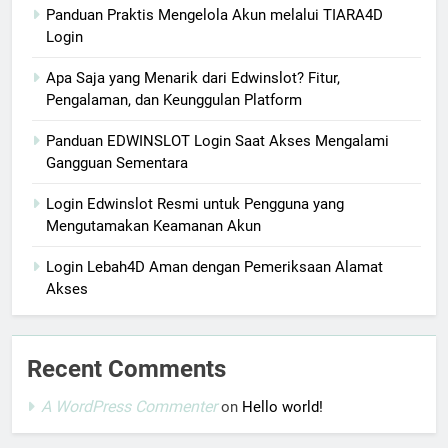
Panduan Praktis Mengelola Akun melalui TIARA4D
Login
Apa Saja yang Menarik dari Edwinslot? Fitur,
Pengalaman, dan Keunggulan Platform
Panduan EDWINSLOT Login Saat Akses Mengalami
Gangguan Sementara
Login Edwinslot Resmi untuk Pengguna yang
Mengutamakan Keamanan Akun
Login Lebah4D Aman dengan Pemeriksaan Alamat
Akses
Recent Comments
A WordPress Commenter
on
Hello world!