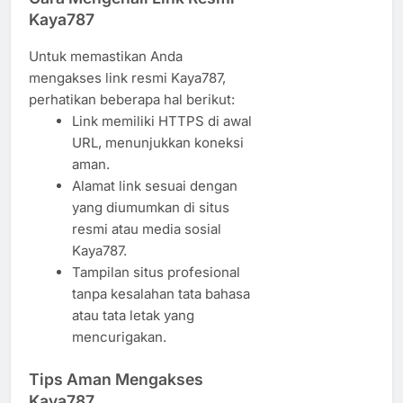
Kaya787
Untuk memastikan Anda
mengakses link resmi Kaya787,
perhatikan beberapa hal berikut:
Link memiliki HTTPS di awal
URL, menunjukkan koneksi
aman.
Alamat link sesuai dengan
yang diumumkan di situs
resmi atau media sosial
Kaya787.
Tampilan situs profesional
tanpa kesalahan tata bahasa
atau tata letak yang
mencurigakan.
Tips Aman Mengakses
Kaya787