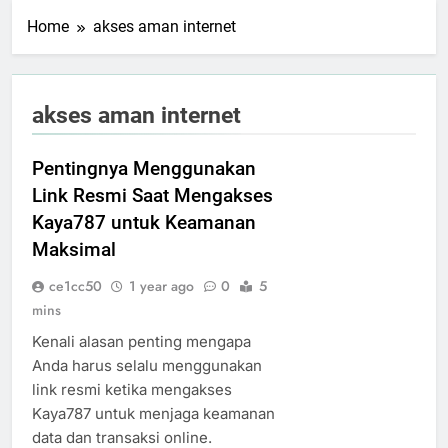
Home
akses aman internet
akses aman internet
Pentingnya Menggunakan
Link Resmi Saat Mengakses
Kaya787 untuk Keamanan
Maksimal
ce1cc50
1 year ago
0
5
mins
Kenali alasan penting mengapa
Anda harus selalu menggunakan
link resmi ketika mengakses
Kaya787 untuk menjaga keamanan
data dan transaksi online.