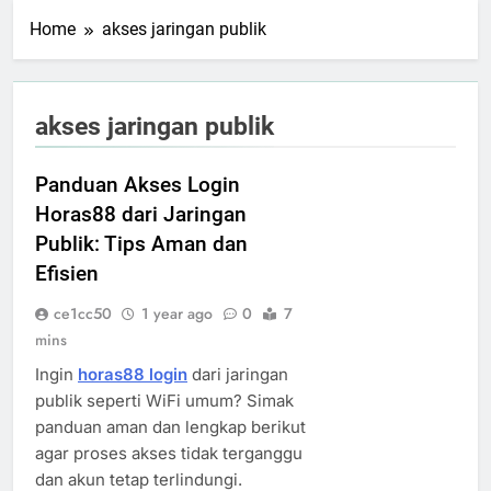
Home
akses jaringan publik
akses jaringan publik
Panduan Akses Login
Horas88 dari Jaringan
Publik: Tips Aman dan
Efisien
ce1cc50
1 year ago
0
7
mins
Ingin
horas88 login
dari jaringan
publik seperti WiFi umum? Simak
panduan aman dan lengkap berikut
agar proses akses tidak terganggu
dan akun tetap terlindungi.