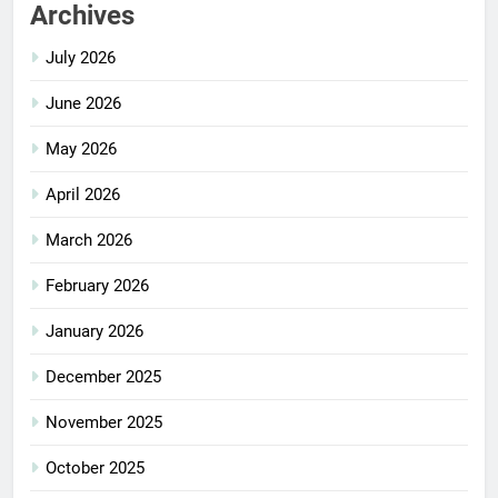
Archives
July 2026
June 2026
May 2026
April 2026
March 2026
February 2026
January 2026
December 2025
November 2025
October 2025