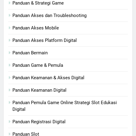
Panduan & Strategi Game
Panduan Akses dan Troubleshooting
Panduan Akses Mobile
Panduan Akses Platform Digital
Panduan Bermain
Panduan Game & Pemula
Panduan Keamanan & Akses Digital
Panduan Keamanan Digital
Panduan Pemula Game Online Strategi Slot Edukasi
Digital
Panduan Registrasi Digital
Panduan Slot