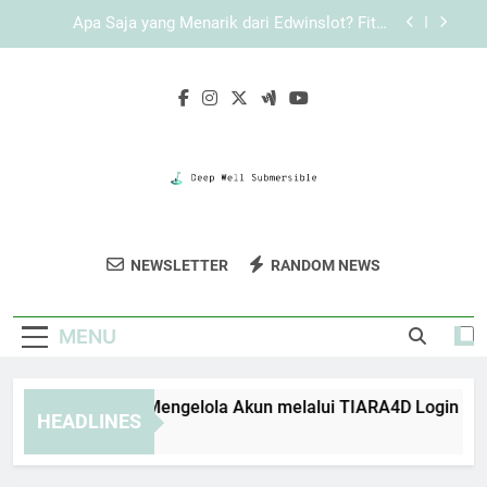
Skip
Panduan EDWINSLOT Login Saat Akses
to
Mengalami Gangguan Sementara
content
Login Edwinslot Resmi untuk Pengguna yang
Mengutamakan Keamanan Akun
Panduan Praktis Mengelola Akun melalui
TIARA4D Login
Apa Saja yang Menarik dari Edwinslot? Fitur,
Pengalaman, dan Keunggulan Platform
Panduan EDWINSLOT Login Saat Akses
Mengalami Gangguan Sementara
Deep Well
Dapatkan Layanan Pengeboran Sumur
Login Edwinslot Resmi untuk Pengguna yang
NEWSLETTER
RANDOM NEWS
Submersible
Mengutamakan Keamanan Akun
Berkualitas Dari Deep Well Submersible.
MENU
nduan Praktis Mengelola Akun melalui TIARA4D Login
HEADLINES
Weeks Ago