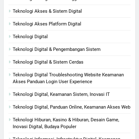
Teknologi Akses & Sistem Digital
Teknologi Akses Platform Digital
Teknologi Digital
Teknologi Digital & Pengembangan Sistem
Teknologi Digital & Sistem Cerdas
Teknologi Digital Troubleshooting Website Keamanan
Akses Panduan Login User Experience
Teknologi Digital, Keamanan Sistem, Inovasi IT
Teknologi Digital, Panduan Online, Keamanan Akses Web
Teknologi Hiburan, Kasino & Hiburan, Desain Game,
Inovasi Digital, Budaya Populer