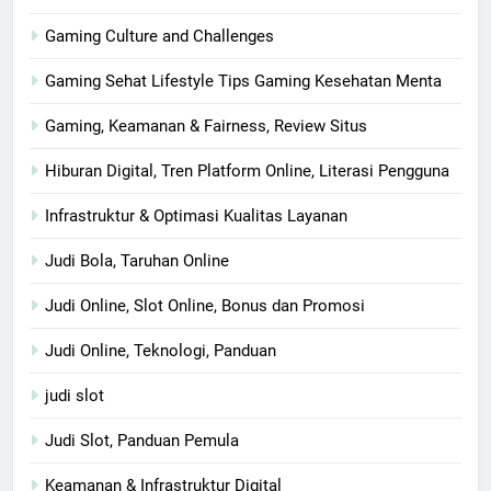
Gaming Culture and Challenges
Gaming Sehat Lifestyle Tips Gaming Kesehatan Menta
Gaming, Keamanan & Fairness, Review Situs
Hiburan Digital, Tren Platform Online, Literasi Pengguna
Infrastruktur & Optimasi Kualitas Layanan
Judi Bola, Taruhan Online
Judi Online, Slot Online, Bonus dan Promosi
Judi Online, Teknologi, Panduan
judi slot
Judi Slot, Panduan Pemula
Keamanan & Infrastruktur Digital