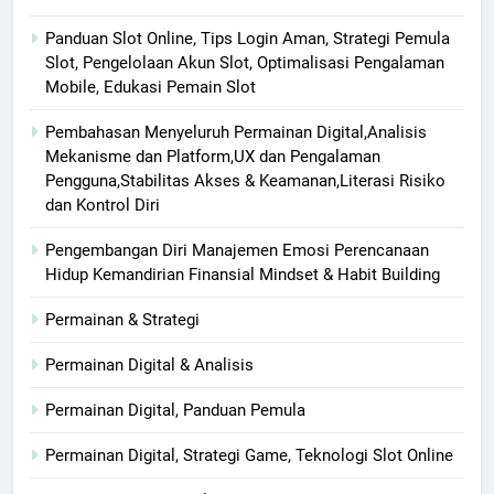
Panduan Slot Online, Tips Login Aman, Strategi Pemula
Slot, Pengelolaan Akun Slot, Optimalisasi Pengalaman
Mobile, Edukasi Pemain Slot
Pembahasan Menyeluruh Permainan Digital,Analisis
Mekanisme dan Platform,UX dan Pengalaman
Pengguna,Stabilitas Akses & Keamanan,Literasi Risiko
dan Kontrol Diri
Pengembangan Diri Manajemen Emosi Perencanaan
Hidup Kemandirian Finansial Mindset & Habit Building
Permainan & Strategi
Permainan Digital & Analisis
Permainan Digital, Panduan Pemula
Permainan Digital, Strategi Game, Teknologi Slot Online