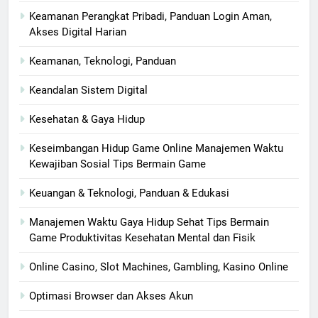
Keamanan Perangkat Pribadi, Panduan Login Aman,
Akses Digital Harian
Keamanan, Teknologi, Panduan
Keandalan Sistem Digital
Kesehatan & Gaya Hidup
Keseimbangan Hidup Game Online Manajemen Waktu
Kewajiban Sosial Tips Bermain Game
Keuangan & Teknologi, Panduan & Edukasi
Manajemen Waktu Gaya Hidup Sehat Tips Bermain
Game Produktivitas Kesehatan Mental dan Fisik
Online Casino, Slot Machines, Gambling, Kasino Online
Optimasi Browser dan Akses Akun