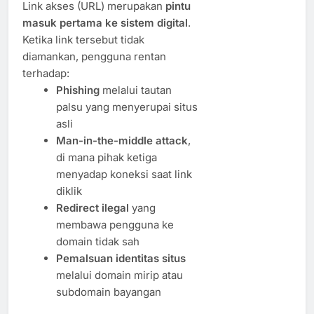
Link akses (URL) merupakan
pintu
masuk pertama ke sistem digital
.
Ketika link tersebut tidak
diamankan, pengguna rentan
terhadap:
Phishing
melalui tautan
palsu yang menyerupai situs
asli
Man-in-the-middle attack
,
di mana pihak ketiga
menyadap koneksi saat link
diklik
Redirect ilegal
yang
membawa pengguna ke
domain tidak sah
Pemalsuan identitas situs
melalui domain mirip atau
subdomain bayangan