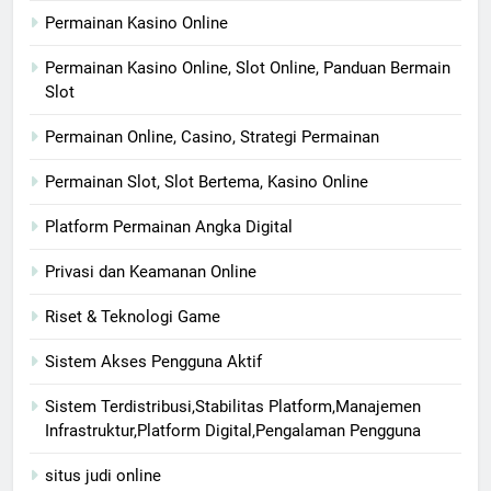
Permainan Kasino Online
Permainan Kasino Online, Slot Online, Panduan Bermain
Slot
Permainan Online, Casino, Strategi Permainan
Permainan Slot, Slot Bertema, Kasino Online
Platform Permainan Angka Digital
Privasi dan Keamanan Online
Riset & Teknologi Game
Sistem Akses Pengguna Aktif
Sistem Terdistribusi,Stabilitas Platform,Manajemen
Infrastruktur,Platform Digital,Pengalaman Pengguna
situs judi online