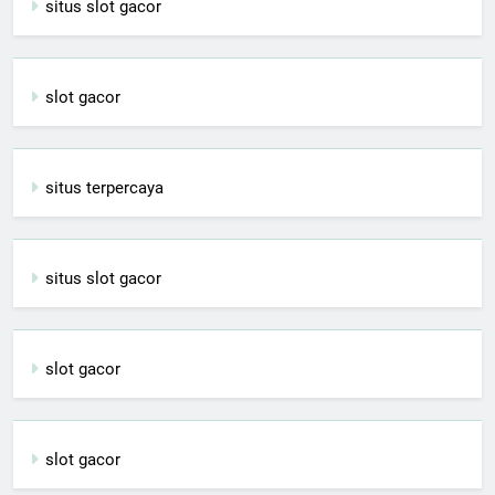
situs slot gacor
slot gacor
situs terpercaya
situs slot gacor
slot gacor
slot gacor