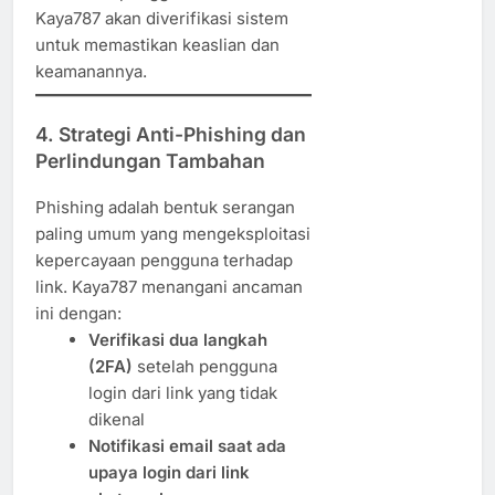
Kaya787 akan diverifikasi sistem
untuk memastikan keaslian dan
keamanannya.
4. Strategi Anti-Phishing dan
Perlindungan Tambahan
Phishing adalah bentuk serangan
paling umum yang mengeksploitasi
kepercayaan pengguna terhadap
link. Kaya787 menangani ancaman
ini dengan:
Verifikasi dua langkah
(2FA)
setelah pengguna
login dari link yang tidak
dikenal
Notifikasi email saat ada
upaya login dari link