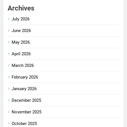
Archives
July 2026
June 2026
May 2026
April 2026
March 2026
February 2026
January 2026
December 2025
November 2025
October 2025