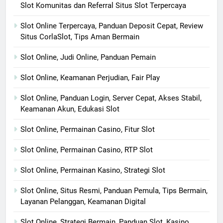
Slot Komunitas dan Referral Situs Slot Terpercaya
Slot Online Terpercaya, Panduan Deposit Cepat, Review
Situs CorlaSlot, Tips Aman Bermain
Slot Online, Judi Online, Panduan Pemain
Slot Online, Keamanan Perjudian, Fair Play
Slot Online, Panduan Login, Server Cepat, Akses Stabil,
Keamanan Akun, Edukasi Slot
Slot Online, Permainan Casino, Fitur Slot
Slot Online, Permainan Casino, RTP Slot
Slot Online, Permainan Kasino, Strategi Slot
Slot Online, Situs Resmi, Panduan Pemula, Tips Bermain,
Layanan Pelanggan, Keamanan Digital
Slot Online, Strategi Bermain, Panduan Slot, Kasino