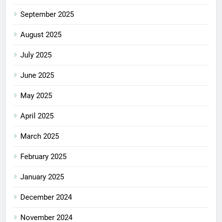
September 2025
August 2025
July 2025
June 2025
May 2025
April 2025
March 2025
February 2025
January 2025
December 2024
November 2024