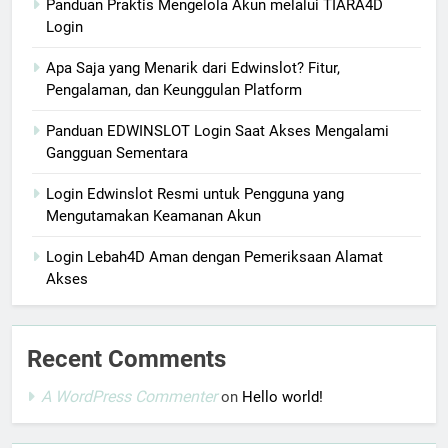
Panduan Praktis Mengelola Akun melalui TIARA4D
Login
Apa Saja yang Menarik dari Edwinslot? Fitur,
Pengalaman, dan Keunggulan Platform
Panduan EDWINSLOT Login Saat Akses Mengalami
Gangguan Sementara
Login Edwinslot Resmi untuk Pengguna yang
Mengutamakan Keamanan Akun
Login Lebah4D Aman dengan Pemeriksaan Alamat
Akses
Recent Comments
A WordPress Commenter
on
Hello world!