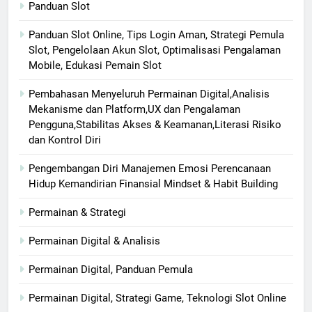
Panduan Slot
Panduan Slot Online, Tips Login Aman, Strategi Pemula
Slot, Pengelolaan Akun Slot, Optimalisasi Pengalaman
Mobile, Edukasi Pemain Slot
Pembahasan Menyeluruh Permainan Digital,Analisis
Mekanisme dan Platform,UX dan Pengalaman
Pengguna,Stabilitas Akses & Keamanan,Literasi Risiko
dan Kontrol Diri
Pengembangan Diri Manajemen Emosi Perencanaan
Hidup Kemandirian Finansial Mindset & Habit Building
Permainan & Strategi
Permainan Digital & Analisis
Permainan Digital, Panduan Pemula
Permainan Digital, Strategi Game, Teknologi Slot Online