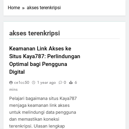
Home
akses terenkripsi
akses terenkripsi
Keamanan Link Akses ke
Situs Kaya787: Perlindungan
Optimal bagi Pengguna
Digital
ce1cc50
1 year ago
0
6
mins
Pelajari bagaimana situs Kaya787
menjaga keamanan link akses
untuk melindungi data pengguna
dan memastikan koneksi
terenkripsi. Ulasan lengkap