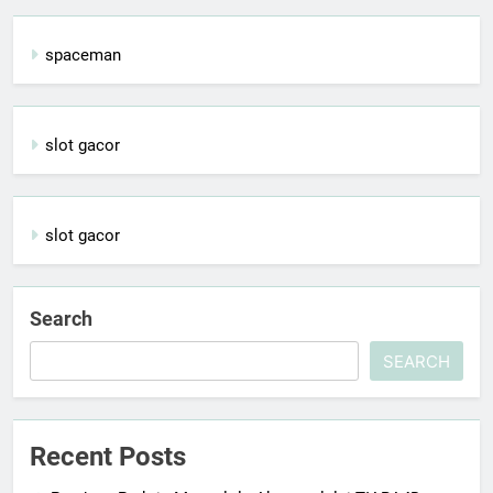
spaceman
slot gacor
slot gacor
Search
SEARCH
Recent Posts