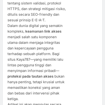
tentang sistem validasi, protokol
HTTPS, dan strategi mitigasi risiko,
ditulis secara SEO-friendly dan
sesuai prinsip E-E-A-T.
Dalam dunia digital yang semakin
kompleks,
keamanan link akses
menjadi salah satu komponen
utama dalam menjaga integritas
dan kepercayaan pengguna
terhadap sebuah platform. Bagi
situs Kaya787—yang memiliki lalu
lintas pengguna tinggi dan
menyimpan informasi pribadi—
proteksi pada tautan akses
bukan
hanya penting, tetapi krusial untuk
memastikan koneksi yang aman
dan bebas dari intervensi pihak
ketiga.
Artikel ini akan mengulas secara