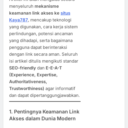
menyeluruh
mekanisme
keamanan link akses ke
situs
Kaya787
, mencakup teknologi
yang digunakan, cara kerja sistem
perlindungan, potensi ancaman
yang dihadapi, serta bagaimana
pengguna dapat berinteraksi
dengan link secara aman. Seluruh
isi artikel ditulis mengikuti standar
SEO-friendly
dan
E-E-A-T
(Experience, Expertise,
Authoritativeness,
Trustworthiness)
agar informatif
dan dapat dipertanggungjawabkan.
1. Pentingnya Keamanan Link
Akses dalam Dunia Modern