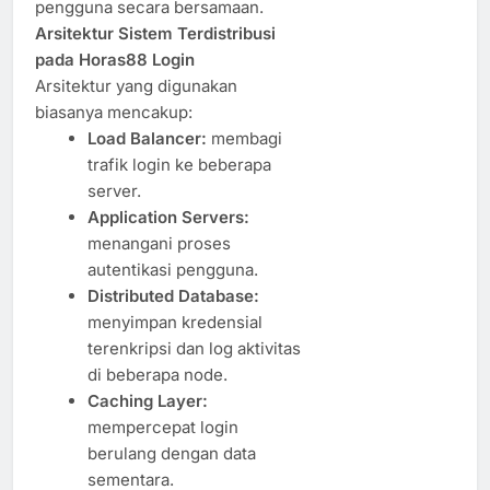
pengguna secara bersamaan.
Arsitektur Sistem Terdistribusi
pada Horas88 Login
Arsitektur yang digunakan
biasanya mencakup:
Load Balancer:
membagi
trafik login ke beberapa
server.
Application Servers:
menangani proses
autentikasi pengguna.
Distributed Database:
menyimpan kredensial
terenkripsi dan log aktivitas
di beberapa node.
Caching Layer:
mempercepat login
berulang dengan data
sementara.