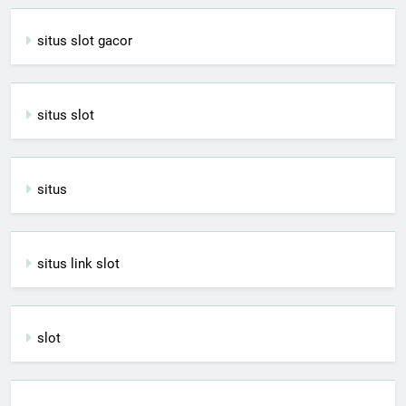
situs slot gacor
situs slot
situs
situs link slot
slot