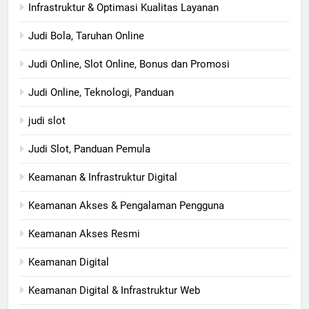
Infrastruktur & Optimasi Kualitas Layanan
Judi Bola, Taruhan Online
Judi Online, Slot Online, Bonus dan Promosi
Judi Online, Teknologi, Panduan
judi slot
Judi Slot, Panduan Pemula
Keamanan & Infrastruktur Digital
Keamanan Akses & Pengalaman Pengguna
Keamanan Akses Resmi
Keamanan Digital
Keamanan Digital & Infrastruktur Web