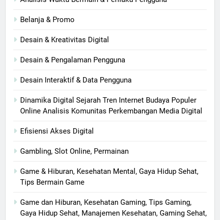
Belanja & Promo
Desain & Kreativitas Digital
Desain & Pengalaman Pengguna
Desain Interaktif & Data Pengguna
Dinamika Digital Sejarah Tren Internet Budaya Populer
Online Analisis Komunitas Perkembangan Media Digital
Efisiensi Akses Digital
Gambling, Slot Online, Permainan
Game & Hiburan, Kesehatan Mental, Gaya Hidup Sehat,
Tips Bermain Game
Game dan Hiburan, Kesehatan Gaming, Tips Gaming,
Gaya Hidup Sehat, Manajemen Kesehatan, Gaming Sehat,