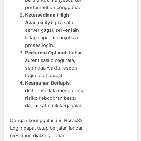
pertumbuhan pengguna.
Ketersediaan (High
Availability):
jika satu
server gagal, server lain
tetap dapat melanjutkan
proses login.
Performa Optimal:
beban
autentikasi dibagi rata,
sehingga waktu respon
login lebih cepat.
Keamanan Berlapis:
distribusi data mengurangi
risiko kebocoran besar
dalam satu titik kegagalan.
Dengan keunggulan ini, Horas88
Login dapat tetap berjalan lancar
meskipun diakses ribuan