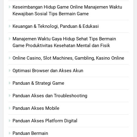
Keseimbangan Hidup Game Online Manajemen Waktu
Kewajiban Sosial Tips Bermain Game
Keuangan & Teknologi, Panduan & Edukasi
Manajemen Waktu Gaya Hidup Sehat Tips Bermain
Game Produktivitas Kesehatan Mental dan Fisik
Online Casino, Slot Machines, Gambling, Kasino Online
Optimasi Browser dan Akses Akun
Panduan & Strategi Game
Panduan Akses dan Troubleshooting
Panduan Akses Mobile
Panduan Akses Platform Digital
Panduan Bermain