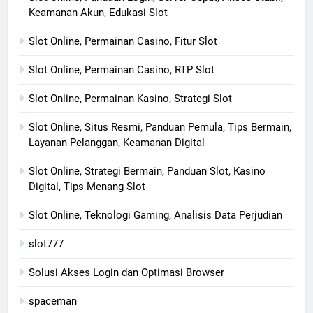
Keamanan Akun, Edukasi Slot
Slot Online, Permainan Casino, Fitur Slot
Slot Online, Permainan Casino, RTP Slot
Slot Online, Permainan Kasino, Strategi Slot
Slot Online, Situs Resmi, Panduan Pemula, Tips Bermain,
Layanan Pelanggan, Keamanan Digital
Slot Online, Strategi Bermain, Panduan Slot, Kasino
Digital, Tips Menang Slot
Slot Online, Teknologi Gaming, Analisis Data Perjudian
slot777
Solusi Akses Login dan Optimasi Browser
spaceman