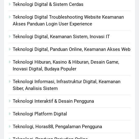
Teknologi Digital & Sistem Cerdas
Teknologi Digital Troubleshooting Website Keamanan
Akses Panduan Login User Experience
Teknologi Digital, Keamanan Sistem, Inovasi IT
Teknologi Digital, Panduan Online, Keamanan Akses Web
Teknologi Hiburan, Kasino & Hiburan, Desain Game,
Inovasi Digital, Budaya Populer
Teknologi Informasi, Infrastruktur Digital, Keamanan
Siber, Analisis Sistem
Teknologi Interaktif & Desain Pengguna
Teknologi Platform Digital
Teknologi, Horas88, Pengalaman Pengguna