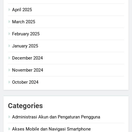
April 2025
March 2025
February 2025
January 2025
December 2024
November 2024
October 2024
Categories
Administrasi Akun dan Pengaturan Pengguna
Akses Mobile dan Navigasi Smartphone