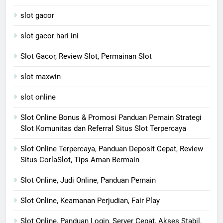
slot gacor
slot gacor hari ini
Slot Gacor, Review Slot, Permainan Slot
slot maxwin
slot online
Slot Online Bonus & Promosi Panduan Pemain Strategi
Slot Komunitas dan Referral Situs Slot Terpercaya
Slot Online Terpercaya, Panduan Deposit Cepat, Review
Situs CorlaSlot, Tips Aman Bermain
Slot Online, Judi Online, Panduan Pemain
Slot Online, Keamanan Perjudian, Fair Play
Slot Online, Panduan Login, Server Cepat, Akses Stabil,