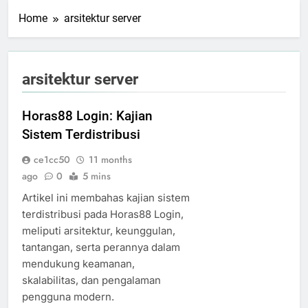
Home
arsitektur server
arsitektur server
Horas88 Login: Kajian
Sistem Terdistribusi
ce1cc50
11 months
ago
0
5 mins
Artikel ini membahas kajian sistem
terdistribusi pada Horas88 Login,
meliputi arsitektur, keunggulan,
tantangan, serta perannya dalam
mendukung keamanan,
skalabilitas, dan pengalaman
pengguna modern.