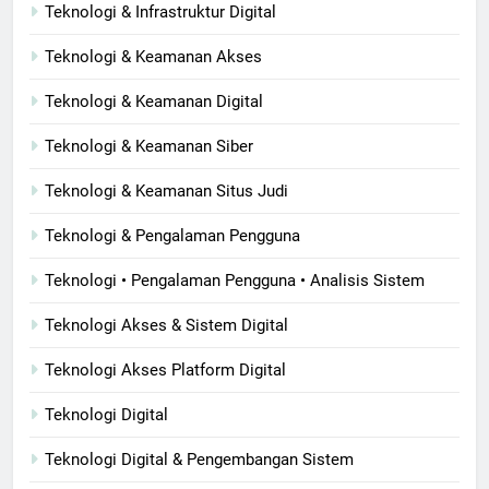
Teknologi & Infrastruktur Digital
Teknologi & Keamanan Akses
Teknologi & Keamanan Digital
Teknologi & Keamanan Siber
Teknologi & Keamanan Situs Judi
Teknologi & Pengalaman Pengguna
Teknologi • Pengalaman Pengguna • Analisis Sistem
Teknologi Akses & Sistem Digital
Teknologi Akses Platform Digital
Teknologi Digital
Teknologi Digital & Pengembangan Sistem