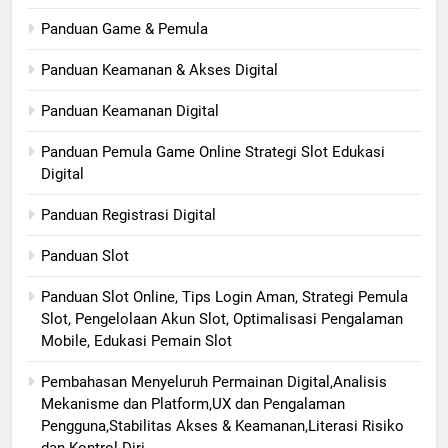
Panduan Game & Pemula
Panduan Keamanan & Akses Digital
Panduan Keamanan Digital
Panduan Pemula Game Online Strategi Slot Edukasi
Digital
Panduan Registrasi Digital
Panduan Slot
Panduan Slot Online, Tips Login Aman, Strategi Pemula
Slot, Pengelolaan Akun Slot, Optimalisasi Pengalaman
Mobile, Edukasi Pemain Slot
Pembahasan Menyeluruh Permainan Digital,Analisis
Mekanisme dan Platform,UX dan Pengalaman
Pengguna,Stabilitas Akses & Keamanan,Literasi Risiko