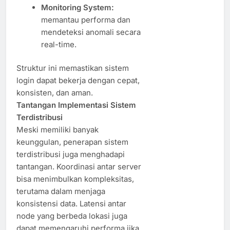
Monitoring System:
memantau performa dan
mendeteksi anomali secara
real-time.
Struktur ini memastikan sistem
login dapat bekerja dengan cepat,
konsisten, dan aman.
Tantangan Implementasi Sistem
Terdistribusi
Meski memiliki banyak
keunggulan, penerapan sistem
terdistribusi juga menghadapi
tantangan. Koordinasi antar server
bisa menimbulkan kompleksitas,
terutama dalam menjaga
konsistensi data. Latensi antar
node yang berbeda lokasi juga
dapat memengaruhi performa jika