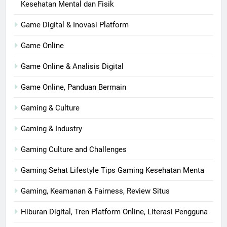
Kesehatan Mental dan Fisik
Game Digital & Inovasi Platform
Game Online
Game Online & Analisis Digital
Game Online, Panduan Bermain
Gaming & Culture
Gaming & Industry
Gaming Culture and Challenges
Gaming Sehat Lifestyle Tips Gaming Kesehatan Menta
Gaming, Keamanan & Fairness, Review Situs
Hiburan Digital, Tren Platform Online, Literasi Pengguna