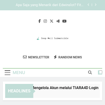
Skip
Panduan EDWINSLOT Login Saat Akses
to
Mengalami Gangguan Sementara
content
Login Edwinslot Resmi untuk Pengguna yang
Mengutamakan Keamanan Akun
Panduan Praktis Mengelola Akun melalui
TIARA4D Login
Apa Saja yang Menarik dari Edwinslot? Fitur,
Pengalaman, dan Keunggulan Platform
Panduan EDWINSLOT Login Saat Akses
Mengalami Gangguan Sementara
Deep Well
Dapatkan Layanan Pengeboran Sumur
Login Edwinslot Resmi untuk Pengguna yang
NEWSLETTER
RANDOM NEWS
Submersible
Mengutamakan Keamanan Akun
Berkualitas Dari Deep Well Submersible.
MENU
nduan Praktis Mengelola Akun melalui TIARA4D Login
HEADLINES
Weeks Ago
1