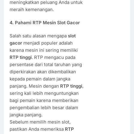
meningkatkan peluang Anda untuk
meraih kemenangan.
4.
Pahami RTP Mesin Slot Gacor
Salah satu alasan mengapa
slot
gacor
menjadi populer adalah
karena mesin ini sering memiliki
RTP tinggi
. RTP mengacu pada
persentase dari total taruhan yang
diperkirakan akan dikembalikan
kepada pemain dalam jangka
panjang. Mesin dengan
RTP tinggi
,
sering kali lebih menguntungkan
bagi pemain karena memberikan
pengembalian lebih besar dalam
jangka panjang.
Sebelum memilih mesin slot,
pastikan Anda memeriksa
RTP