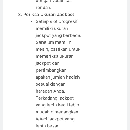
dengan volatilitas
rendah.
Periksa Ukuran Jackpot
Setiap slot progresif
memiliki ukuran
jackpot yang berbeda.
Sebelum memilih
mesin, pastikan untuk
memeriksa ukuran
jackpot dan
pertimbangkan
apakah jumlah hadiah
sesuai dengan
harapan Anda.
Terkadang jackpot
yang lebih kecil lebih
mudah dimenangkan,
tetapi jackpot yang
lebih besar