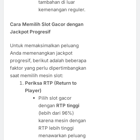
tambahan di luar
kemenangan reguler.
Cara Memilih Slot Gacor dengan
Jackpot Progresif
Untuk memaksimalkan peluang
Anda memenangkan jackpot
progresif, berikut adalah beberapa
faktor yang perlu dipertimbangkan
saat memilih mesin slot:
Periksa RTP (Return to
Player)
Pilih slot gacor
dengan
RTP tinggi
(lebih dari 96%)
karena mesin dengan
RTP lebih tinggi
menawarkan peluang