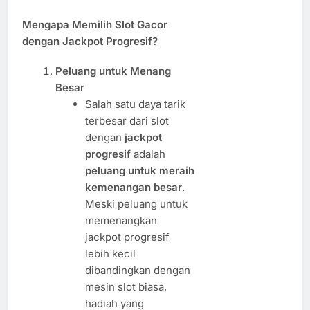
Mengapa Memilih Slot Gacor
dengan Jackpot Progresif?
Peluang untuk Menang
Besar
Salah satu daya tarik
terbesar dari slot
dengan
jackpot
progresif
adalah
peluang untuk meraih
kemenangan besar
.
Meski peluang untuk
memenangkan
jackpot progresif
lebih kecil
dibandingkan dengan
mesin slot biasa,
hadiah yang