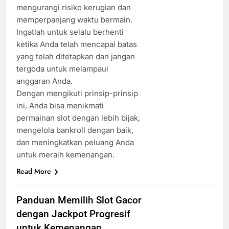
mengurangi risiko kerugian dan
memperpanjang waktu bermain.
Ingatlah untuk selalu berhenti
ketika Anda telah mencapai batas
yang telah ditetapkan dan jangan
tergoda untuk melampaui
anggaran Anda.
Dengan mengikuti prinsip-prinsip
ini, Anda bisa menikmati
permainan slot dengan lebih bijak,
mengelola bankroll dengan baik,
dan meningkatkan peluang Anda
untuk meraih kemenangan.
Read More
Panduan Memilih Slot Gacor
dengan Jackpot Progresif
untuk Kemenangan