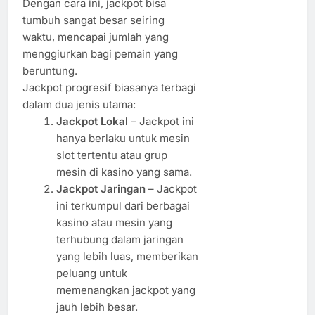
Dengan cara ini, jackpot bisa
tumbuh sangat besar seiring
waktu, mencapai jumlah yang
menggiurkan bagi pemain yang
beruntung.
Jackpot progresif biasanya terbagi
dalam dua jenis utama:
Jackpot Lokal
– Jackpot ini
hanya berlaku untuk mesin
slot tertentu atau grup
mesin di kasino yang sama.
Jackpot Jaringan
– Jackpot
ini terkumpul dari berbagai
kasino atau mesin yang
terhubung dalam jaringan
yang lebih luas, memberikan
peluang untuk
memenangkan jackpot yang
jauh lebih besar.