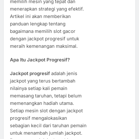
memilih mesin yang tepat dan
menerapkan strategi yang efektif.
Artikel ini akan memberikan
panduan lengkap tentang
bagaimana memilih slot gacor
dengan jackpot progresif untuk
meraih kemenangan maksimal.
Apa Itu Jackpot Progresif?
Jackpot progresif
adalah jenis
jackpot yang terus bertambah
nilainya setiap kali pemain
memasang taruhan, tetapi belum
memenangkan hadiah utama.
Setiap mesin slot dengan jackpot
progresif mengalokasikan
sebagian kecil dari taruhan pemain
untuk menambah jumlah jackpot.