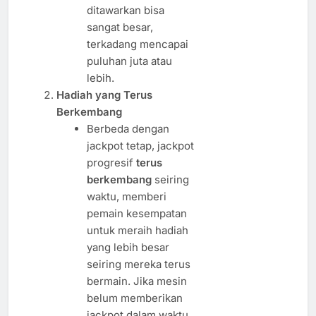
ditawarkan bisa
sangat besar,
terkadang mencapai
puluhan juta atau
lebih.
Hadiah yang Terus
Berkembang
Berbeda dengan
jackpot tetap, jackpot
progresif
terus
berkembang
seiring
waktu, memberi
pemain kesempatan
untuk meraih hadiah
yang lebih besar
seiring mereka terus
bermain. Jika mesin
belum memberikan
jackpot dalam waktu