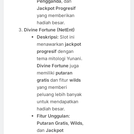
Pengganda
, dan
Jackpot Progresif
yang memberikan
hadiah besar.
Divine Fortune (NetEnt)
Deskripsi:
Slot ini
menawarkan
jackpot
progresif
dengan
tema mitologi Yunani.
Divine Fortune
juga
memiliki
putaran
gratis
dan fitur
wilds
yang memberi
peluang lebih banyak
untuk mendapatkan
hadiah besar.
Fitur Unggulan:
Putaran Gratis
,
Wilds
,
dan
Jackpot