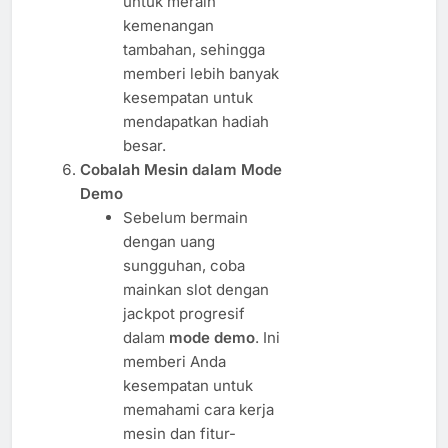
untuk meraih
kemenangan
tambahan, sehingga
memberi lebih banyak
kesempatan untuk
mendapatkan hadiah
besar.
Cobalah Mesin dalam Mode
Demo
Sebelum bermain
dengan uang
sungguhan, coba
mainkan slot dengan
jackpot progresif
dalam
mode demo
. Ini
memberi Anda
kesempatan untuk
memahami cara kerja
mesin dan fitur-