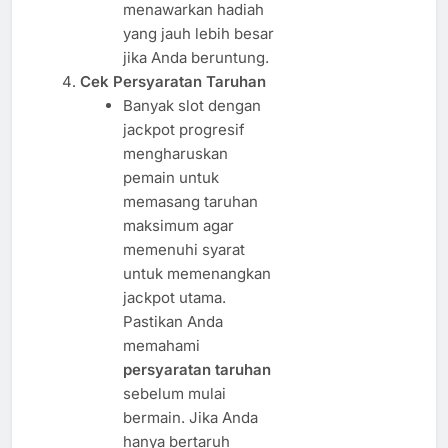
menawarkan hadiah
yang jauh lebih besar
jika Anda beruntung.
Cek Persyaratan Taruhan
Banyak slot dengan
jackpot progresif
mengharuskan
pemain untuk
memasang taruhan
maksimum agar
memenuhi syarat
untuk memenangkan
jackpot utama.
Pastikan Anda
memahami
persyaratan taruhan
sebelum mulai
bermain. Jika Anda
hanya bertaruh