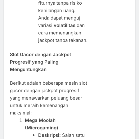
fiturnya tanpa risiko
kehilangan uang.
Anda dapat menguji
variasi
volatilitas
dan
cara memenangkan
jackpot tanpa tekanan.
Slot Gacor dengan Jackpot
Progresif yang Paling
Menguntungkan
Berikut adalah beberapa mesin slot
gacor dengan jackpot progresif
yang menawarkan peluang besar
untuk meraih kemenangan
maksimal:
Mega Moolah
(Microgaming)
Deskripsi:
Salah satu