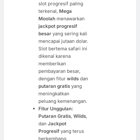
slot progresif paling
terkenal,
Mega
Moolah
menawarkan
jackpot progresif
besar
yang sering kali
mencapai jutaan dolar.
Slot bertema safari ini
dikenal karena
memberikan
pembayaran besar,
dengan fitur
wilds
dan
putaran gratis
yang
meningkatkan
peluang kemenangan.
Fitur Unggulan:
Putaran Gratis
,
Wilds
,
dan
Jackpot
Progresif
yang terus
berkembang.