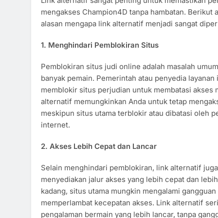
Link alternatif sangat penting untuk memastikan p
mengakses Champion4D tanpa hambatan. Berikut a
alasan mengapa link alternatif menjadi sangat diper
1.
Menghindari Pemblokiran Situs
Pemblokiran situs judi online adalah masalah umum
banyak pemain. Pemerintah atau penyedia layanan in
memblokir situs perjudian untuk membatasi akses m
alternatif memungkinkan Anda untuk tetap menga
meskipun situs utama terblokir atau dibatasi oleh 
internet.
2.
Akses Lebih Cepat dan Lancar
Selain menghindari pemblokiran, link alternatif juga
menyediakan jalur akses yang lebih cepat dan lebih
kadang, situs utama mungkin mengalami gangguan 
memperlambat kecepatan akses. Link alternatif ser
pengalaman bermain yang lebih lancar, tanpa gang