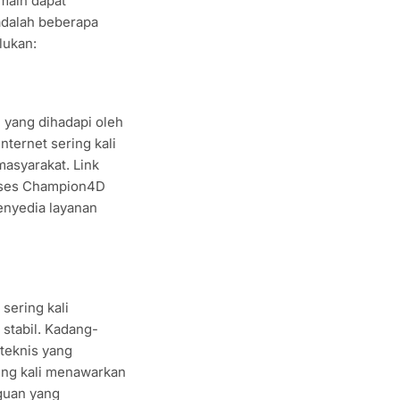
emain dapat
dalah beberapa
lukan:
 yang dihadapi oleh
ternet sering kali
asyarakat. Link
kses Champion4D
penyedia layanan
 sering kali
 stabil. Kadang-
teknis yang
ing kali menawarkan
guan yang