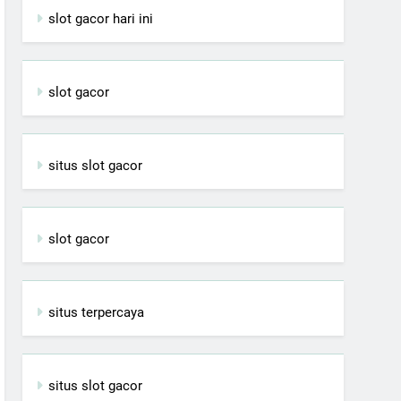
slot gacor hari ini
slot gacor
situs slot gacor
slot gacor
situs terpercaya
situs slot gacor