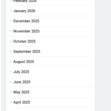
February 2026
January 2026
December 2025
November 2025
October 2025
September 2025
August 2025
July 2025
June 2025
May 2025
April 2025