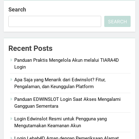
Search
SEARCH
Recent Posts
Panduan Praktis Mengelola Akun melalui TIARA4D
Login
Apa Saja yang Menarik dari Edwinslot? Fitur,
Pengalaman, dan Keunggulan Platform
Panduan EDWINSLOT Login Saat Akses Mengalami
Gangguan Sementara
Login Edwinslot Resmi untuk Pengguna yang
Mengutamakan Keamanan Akun
Login Lebah4D Aman dengan Pemeriksaan Alamat