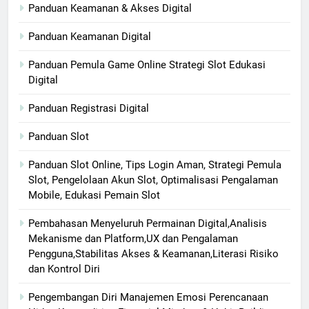
Panduan Keamanan & Akses Digital
Panduan Keamanan Digital
Panduan Pemula Game Online Strategi Slot Edukasi
Digital
Panduan Registrasi Digital
Panduan Slot
Panduan Slot Online, Tips Login Aman, Strategi Pemula
Slot, Pengelolaan Akun Slot, Optimalisasi Pengalaman
Mobile, Edukasi Pemain Slot
Pembahasan Menyeluruh Permainan Digital,Analisis
Mekanisme dan Platform,UX dan Pengalaman
Pengguna,Stabilitas Akses & Keamanan,Literasi Risiko
dan Kontrol Diri
Pengembangan Diri Manajemen Emosi Perencanaan