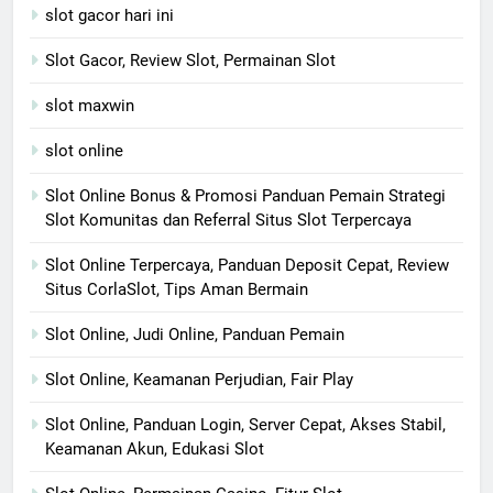
slot gacor hari ini
Slot Gacor, Review Slot, Permainan Slot
slot maxwin
slot online
Slot Online Bonus & Promosi Panduan Pemain Strategi
Slot Komunitas dan Referral Situs Slot Terpercaya
Slot Online Terpercaya, Panduan Deposit Cepat, Review
Situs CorlaSlot, Tips Aman Bermain
Slot Online, Judi Online, Panduan Pemain
Slot Online, Keamanan Perjudian, Fair Play
Slot Online, Panduan Login, Server Cepat, Akses Stabil,
Keamanan Akun, Edukasi Slot