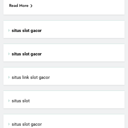
Read More
situs slot gacor
situs slot gacor
situs link slot gacor
situs slot
situs slot gacor