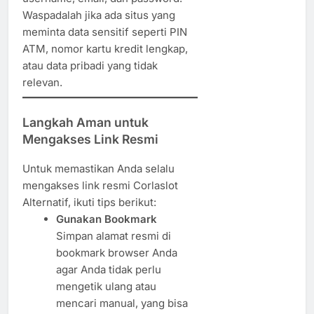
Waspadalah jika ada situs yang
meminta data sensitif seperti PIN
ATM, nomor kartu kredit lengkap,
atau data pribadi yang tidak
relevan.
Langkah Aman untuk
Mengakses Link Resmi
Untuk memastikan Anda selalu
mengakses link resmi Corlaslot
Alternatif, ikuti tips berikut:
Gunakan Bookmark
Simpan alamat resmi di
bookmark browser Anda
agar Anda tidak perlu
mengetik ulang atau
mencari manual, yang bisa