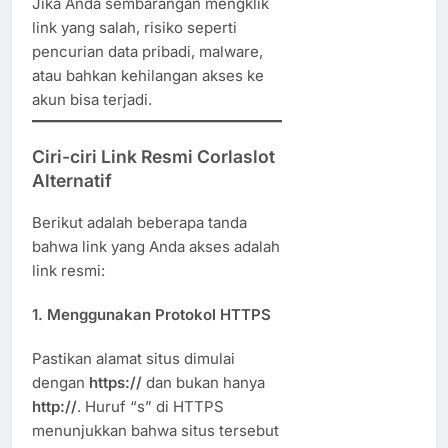
Jika Anda sembarangan mengklik
link yang salah, risiko seperti
pencurian data pribadi, malware,
atau bahkan kehilangan akses ke
akun bisa terjadi.
Ciri-ciri Link Resmi Corlaslot
Alternatif
Berikut adalah beberapa tanda
bahwa link yang Anda akses adalah
link resmi:
1. Menggunakan Protokol HTTPS
Pastikan alamat situs dimulai
dengan
https://
dan bukan hanya
http://
. Huruf “s” di HTTPS
menunjukkan bahwa situs tersebut