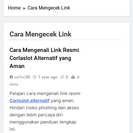
Home
Cara Mengecek Link
Cara Mengecek Link
Cara Mengenali Link Resmi
Corlaslot Alternatif yang
Aman
ce1cc50
1 year ago
0
6
mins
Pelajari cara mengenali link resmi
Corlaslot alternatif
yang aman.
Hindari risiko phishing dan akses
dengan lebih percaya diri
menggunakan panduan lengkap
ini.