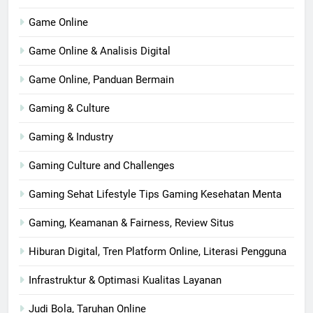
Game Online
Game Online & Analisis Digital
Game Online, Panduan Bermain
Gaming & Culture
Gaming & Industry
Gaming Culture and Challenges
Gaming Sehat Lifestyle Tips Gaming Kesehatan Menta
Gaming, Keamanan & Fairness, Review Situs
Hiburan Digital, Tren Platform Online, Literasi Pengguna
Infrastruktur & Optimasi Kualitas Layanan
Judi Bola, Taruhan Online