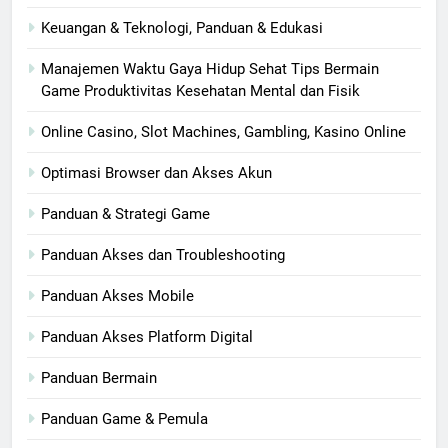
Keuangan & Teknologi, Panduan & Edukasi
Manajemen Waktu Gaya Hidup Sehat Tips Bermain
Game Produktivitas Kesehatan Mental dan Fisik
Online Casino, Slot Machines, Gambling, Kasino Online
Optimasi Browser dan Akses Akun
Panduan & Strategi Game
Panduan Akses dan Troubleshooting
Panduan Akses Mobile
Panduan Akses Platform Digital
Panduan Bermain
Panduan Game & Pemula