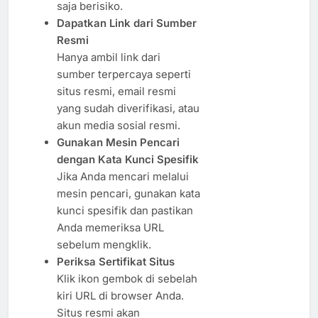
saja berisiko.
Dapatkan Link dari Sumber
Resmi
Hanya ambil link dari
sumber terpercaya seperti
situs resmi, email resmi
yang sudah diverifikasi, atau
akun media sosial resmi.
Gunakan Mesin Pencari
dengan Kata Kunci Spesifik
Jika Anda mencari melalui
mesin pencari, gunakan kata
kunci spesifik dan pastikan
Anda memeriksa URL
sebelum mengklik.
Periksa Sertifikat Situs
Klik ikon gembok di sebelah
kiri URL di browser Anda.
Situs resmi akan