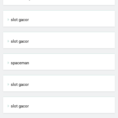
slot gacor
slot gacor
spaceman
slot gacor
slot gacor