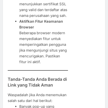
menunjukkan sertifikat SSL
yang valid dan terdaftar atas
nama perusahaan yang sah.
Aktifkan Fitur Keamanan
Browser
Beberapa browser modern
menyediakan fitur untuk
memperingatkan pengguna
jika mengunjungi situs yang
mencurigakan. Pastikan
fitur ini aktif.
Tanda-Tanda Anda Berada di
Link yang Tidak Aman
Waspadalah jika Anda menemukan
salah satu dari hal berikut:
Banyak pop-up yang