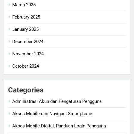
March 2025
February 2025
January 2025
December 2024
November 2024
October 2024
Categories
Administrasi Akun dan Pengaturan Pengguna
Akses Mobile dan Navigasi Smartphone
Akses Mobile Digital, Panduan Login Pengguna