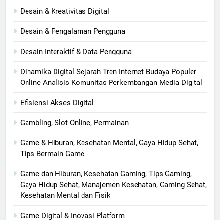
Desain & Kreativitas Digital
Desain & Pengalaman Pengguna
Desain Interaktif & Data Pengguna
Dinamika Digital Sejarah Tren Internet Budaya Populer
Online Analisis Komunitas Perkembangan Media Digital
Efisiensi Akses Digital
Gambling, Slot Online, Permainan
Game & Hiburan, Kesehatan Mental, Gaya Hidup Sehat,
Tips Bermain Game
Game dan Hiburan, Kesehatan Gaming, Tips Gaming,
Gaya Hidup Sehat, Manajemen Kesehatan, Gaming Sehat,
Kesehatan Mental dan Fisik
Game Digital & Inovasi Platform