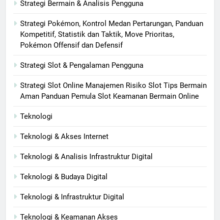
Strategi Bermain & Analisis Pengguna
Strategi Pokémon, Kontrol Medan Pertarungan, Panduan
Kompetitif, Statistik dan Taktik, Move Prioritas,
Pokémon Offensif dan Defensif
Strategi Slot & Pengalaman Pengguna
Strategi Slot Online Manajemen Risiko Slot Tips Bermain
Aman Panduan Pemula Slot Keamanan Bermain Online
Teknologi
Teknologi & Akses Internet
Teknologi & Analisis Infrastruktur Digital
Teknologi & Budaya Digital
Teknologi & Infrastruktur Digital
Teknologi & Keamanan Akses