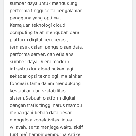
sumber daya untuk mendukung
performa tinggi serta pengalaman
pengguna yang optimal.
Kemajuan teknologi cloud
computing telah mengubah cara
platform digital beroperasi,
termasuk dalam pengelolaan data,
performa server, dan efisiensi
sumber daya.Di era modern,
infrastruktur cloud bukan lagi
sekadar opsi teknologi, melainkan
fondasi utama dalam mendukung
kestabilan dan skalabilitas
sistem.Sebuah platform digital
dengan trafik tinggi harus mampu
menangani beban data besar,
mengelola konektivitas lintas
wilayah, serta menjaga waktu aktif
(uptime) hampir sempurna.Artikel