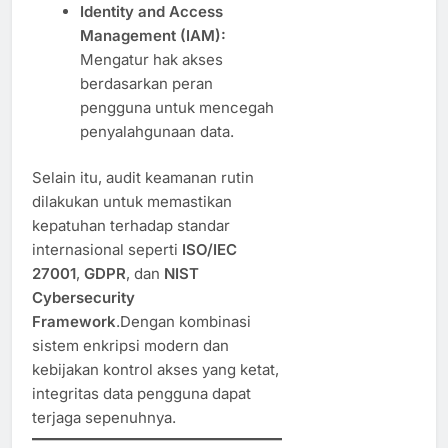
Identity and Access
Management (IAM):
Mengatur hak akses
berdasarkan peran
pengguna untuk mencegah
penyalahgunaan data.
Selain itu, audit keamanan rutin
dilakukan untuk memastikan
kepatuhan terhadap standar
internasional seperti
ISO/IEC
27001
,
GDPR
, dan
NIST
Cybersecurity
Framework
.Dengan kombinasi
sistem enkripsi modern dan
kebijakan kontrol akses yang ketat,
integritas data pengguna dapat
terjaga sepenuhnya.