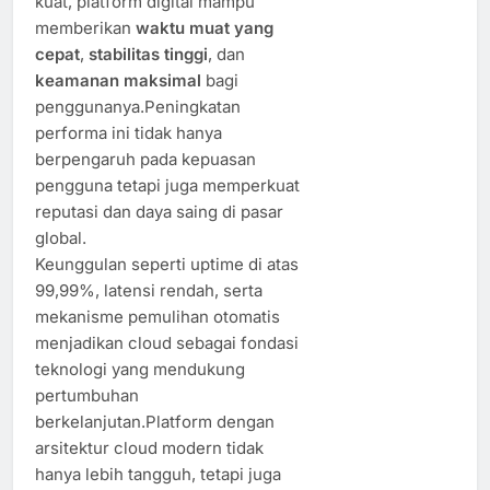
kuat, platform digital mampu
memberikan
waktu muat yang
cepat
,
stabilitas tinggi
, dan
keamanan maksimal
bagi
penggunanya.Peningkatan
performa ini tidak hanya
berpengaruh pada kepuasan
pengguna tetapi juga memperkuat
reputasi dan daya saing di pasar
global.
Keunggulan seperti uptime di atas
99,99%, latensi rendah, serta
mekanisme pemulihan otomatis
menjadikan cloud sebagai fondasi
teknologi yang mendukung
pertumbuhan
berkelanjutan.Platform dengan
arsitektur cloud modern tidak
hanya lebih tangguh, tetapi juga