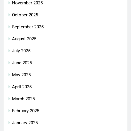
November 2025
October 2025
September 2025
August 2025
July 2025
June 2025
May 2025
April 2025
March 2025
February 2025
January 2025