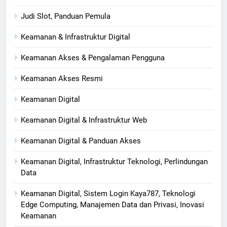
Judi Slot, Panduan Pemula
Keamanan & Infrastruktur Digital
Keamanan Akses & Pengalaman Pengguna
Keamanan Akses Resmi
Keamanan Digital
Keamanan Digital & Infrastruktur Web
Keamanan Digital & Panduan Akses
Keamanan Digital, Infrastruktur Teknologi, Perlindungan
Data
Keamanan Digital, Sistem Login Kaya787, Teknologi
Edge Computing, Manajemen Data dan Privasi, Inovasi
Keamanan