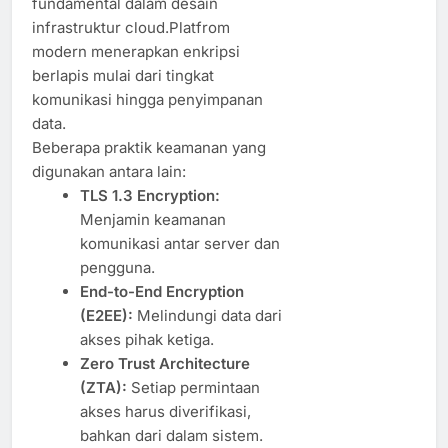
fundamental dalam desain
infrastruktur cloud.Platfrom
modern menerapkan enkripsi
berlapis mulai dari tingkat
komunikasi hingga penyimpanan
data.
Beberapa praktik keamanan yang
digunakan antara lain:
TLS 1.3 Encryption:
Menjamin keamanan
komunikasi antar server dan
pengguna.
End-to-End Encryption
(E2EE):
Melindungi data dari
akses pihak ketiga.
Zero Trust Architecture
(ZTA):
Setiap permintaan
akses harus diverifikasi,
bahkan dari dalam sistem.