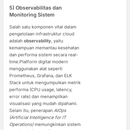
5) Observabilitas dan
Monitoring Sistem
Salah satu komponen vital dalam
pengelolaan infrastruktur cloud
adalah
observability
, yaitu
kemampuan memantau kesehatan
dan performa sistem secara real-
time.Platform digital modern
menggunakan alat seperti
Prometheus, Grafana, dan ELK
Stack untuk mengumpulkan metrik
performa (CPU usage, latency,
error rate) dan menampilkan
visualisasi yang mudah dipahami.
Selain itu, penerapan
AIOps
(Artificial Intelligence for IT
Operations)
memungkinkan sistem