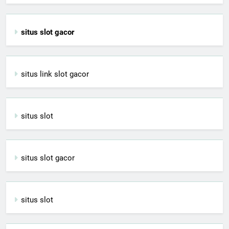
situs slot gacor
situs link slot gacor
situs slot
situs slot gacor
situs slot