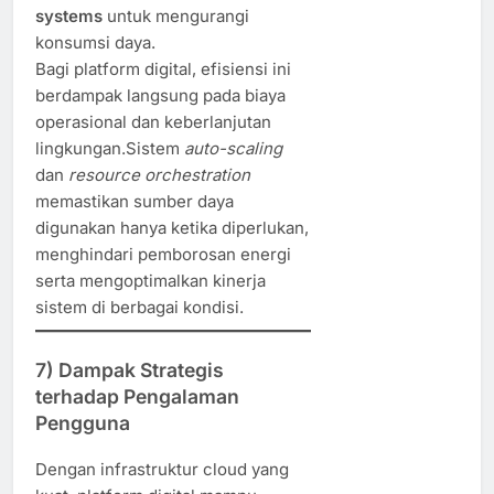
systems
untuk mengurangi
konsumsi daya.
Bagi platform digital, efisiensi ini
berdampak langsung pada biaya
operasional dan keberlanjutan
lingkungan.Sistem
auto-scaling
dan
resource orchestration
memastikan sumber daya
digunakan hanya ketika diperlukan,
menghindari pemborosan energi
serta mengoptimalkan kinerja
sistem di berbagai kondisi.
7) Dampak Strategis
terhadap Pengalaman
Pengguna
Dengan infrastruktur cloud yang