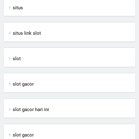
situs
situs link slot
slot
slot gacor
slot gacor hari ini
slot gacor