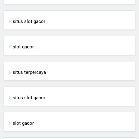
situs slot gacor
slot gacor
situs terpercaya
situs slot gacor
slot gacor