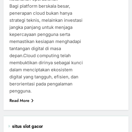
Bagi platform berskala besar,
penerapan cloud bukan hanya
strategi teknis, melainkan investasi
jangka panjang untuk menjaga
kepercayaan pengguna serta
memastikan kesiapan menghadapi
tantangan digital di masa
depan.Cloud computing telah
membuktikan dirinya sebagai kunci
dalam menciptakan ekosistem
digital yang tangguh, efisien, dan
berorientasi pada pengalaman
pengguna.
Read More
situs slot gacor