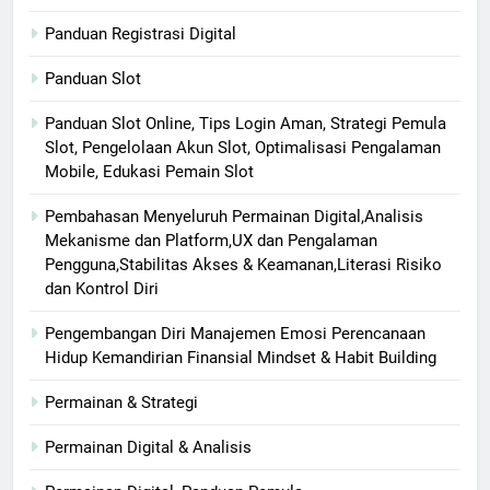
Panduan Registrasi Digital
Panduan Slot
Panduan Slot Online, Tips Login Aman, Strategi Pemula
Slot, Pengelolaan Akun Slot, Optimalisasi Pengalaman
Mobile, Edukasi Pemain Slot
Pembahasan Menyeluruh Permainan Digital,Analisis
Mekanisme dan Platform,UX dan Pengalaman
Pengguna,Stabilitas Akses & Keamanan,Literasi Risiko
dan Kontrol Diri
Pengembangan Diri Manajemen Emosi Perencanaan
Hidup Kemandirian Finansial Mindset & Habit Building
Permainan & Strategi
Permainan Digital & Analisis