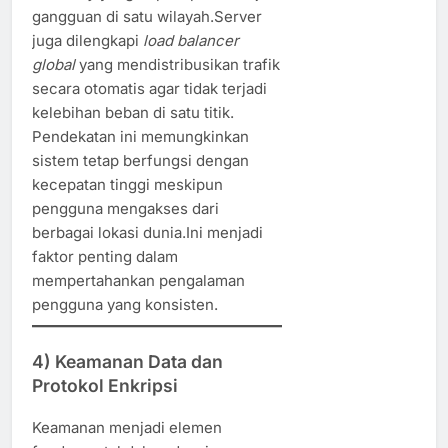
gangguan di satu wilayah.Server
juga dilengkapi
load balancer
global
yang mendistribusikan trafik
secara otomatis agar tidak terjadi
kelebihan beban di satu titik.
Pendekatan ini memungkinkan
sistem tetap berfungsi dengan
kecepatan tinggi meskipun
pengguna mengakses dari
berbagai lokasi dunia.Ini menjadi
faktor penting dalam
mempertahankan pengalaman
pengguna yang konsisten.
4) Keamanan Data dan
Protokol Enkripsi
Keamanan menjadi elemen