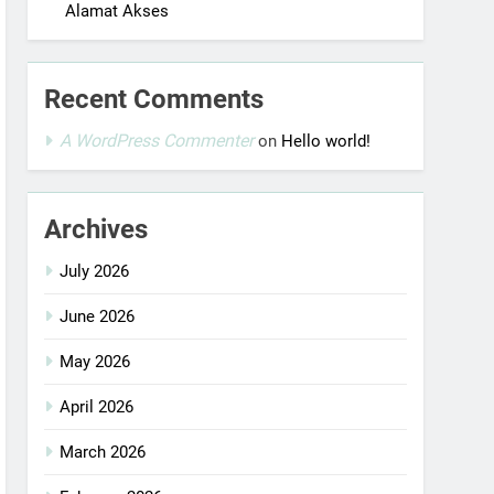
Alamat Akses
Recent Comments
A WordPress Commenter
on
Hello world!
Archives
July 2026
June 2026
May 2026
April 2026
March 2026