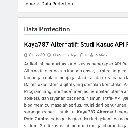
Home
Data Protection
Data Protection
Kaya787 Alternatif: Studi Kasus API 
Ce1cc50
11 Months Ago
0
6 Mins
Artikel ini membahas studi kasus penerapan API Ra
Alternatif, mencakup konsep dasar, strategi implem
tantangan dalam menjaga stabilitas dan keamanan la
Dalam ekosistem digital yang semakin kompleks, AP
Programming Interface) menjadi jembatan utama a
aplikasi, dan layanan backend. Namun, trafik API ya
bisa memicu masalah serius, mulai dari penurunan
serangan siber. Untuk itu,
Kaya787 Alternatif
mener
Rate Control
sebagai bagian dari kebijakan keamana
sistem. Studi kasus ini memberikan gambaran bag