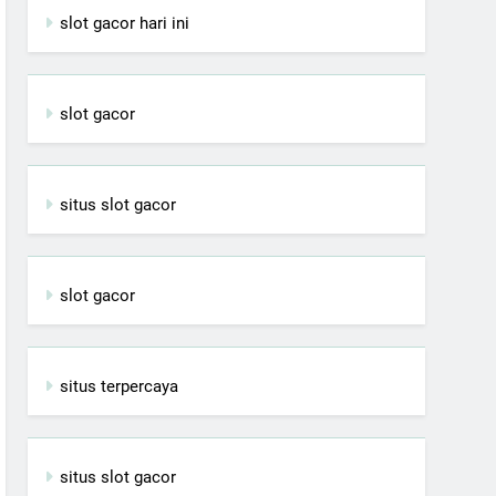
slot gacor hari ini
slot gacor
situs slot gacor
slot gacor
situs terpercaya
situs slot gacor