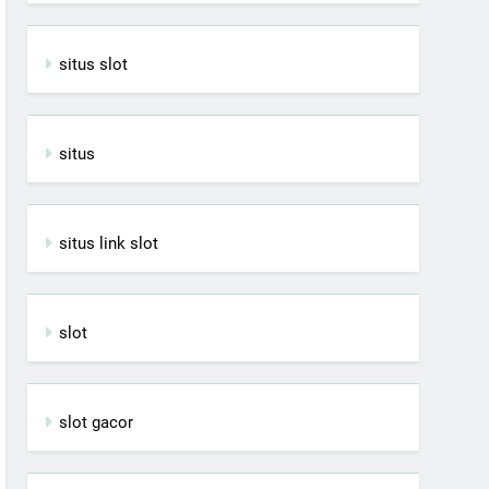
situs slot
situs
situs link slot
slot
slot gacor