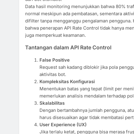
Data hasil monitoring menunjukkan bahwa 80% trafi
normal meskipun ada pembatasan, sementara aktivi
difilter tanpa mengganggu pengalaman pengguna. 
bahwa penerapan API Rate Control tidak hanya men
juga memperkuat keamanan.
Tantangan dalam API Rate Control
False Positive
Request sah kadang diblokir jika pola pengg
aktivitas bot.
Kompleksitas Konfigurasi
Menentukan batas yang tepat (limit per menit
memerlukan analisis mendalam terhadap pola 
Skalabilitas
Dengan bertambahnya jumlah pengguna, atur
harus disesuaikan agar tidak membatasi per
User Experience (UX)
Jika terlalu ketat, pengguna bisa merasa frus