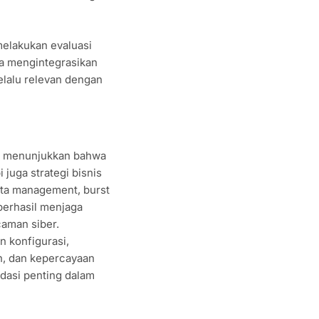
melakukan evaluasi
rta mengintegrasikan
elalu relevan dengan
menunjukkan bahwa
 juga strategi bisnis
ota management, burst
 berhasil menjaga
caman siber.
n konfigurasi,
n, dan kepercayaan
dasi penting dalam