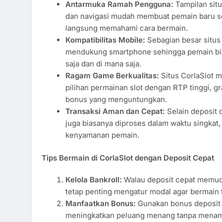
Antarmuka Ramah Pengguna:
Tampilan sit
dan navigasi mudah membuat pemain baru se
langsung memahami cara bermain.
Kompatibilitas Mobile:
Sebagian besar situs
mendukung smartphone sehingga pemain bi
saja dan di mana saja.
Ragam Game Berkualitas:
Situs CorlaSlot 
pilihan permainan slot dengan RTP tinggi, gra
bonus yang menguntungkan.
Transaksi Aman dan Cepat:
Selain deposit 
juga biasanya diproses dalam waktu singkat
kenyamanan pemain.
Tips Bermain di CorlaSlot dengan Deposit Cepat
Kelola Bankroll:
Walau deposit cepat memuda
tetap penting mengatur modal agar bermain 
Manfaatkan Bonus:
Gunakan bonus deposit 
meningkatkan peluang menang tanpa menamb