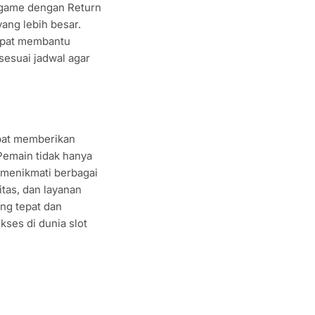
game dengan Return
ang lebih besar.
epat membantu
esuai jadwal agar
epat memberikan
Pemain tidak hanya
a menikmati berbagai
tas, dan layanan
ng tepat dan
kses di dunia slot