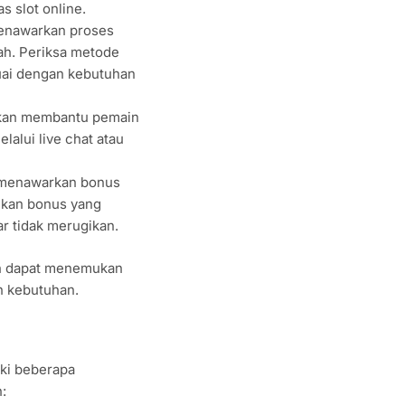
s slot online.
menawarkan proses
ah. Periksa metode
uai dengan kebutuhan
akan membantu pemain
alui live chat atau
 menawarkan bonus
ikan bonus yang
ar tidak merugikan.
in dapat menemukan
n kebutuhan.
iki beberapa
: