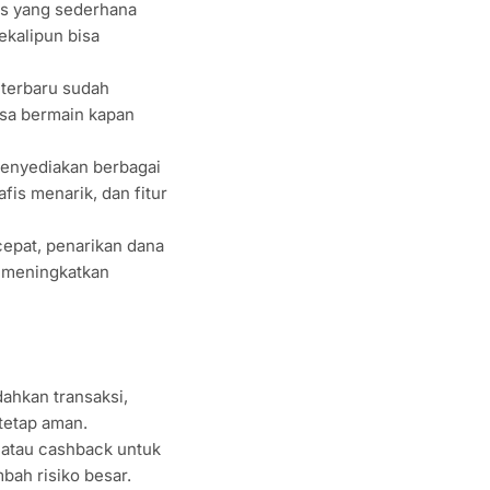
us yang sederhana
kalipun bisa
 terbaru sudah
sa bermain kapan
menyediakan berbagai
fis menarik, dan fitur
cepat, penarikan dana
, meningkatkan
hkan transaksi,
tetap aman.
atau cashback untuk
ah risiko besar.