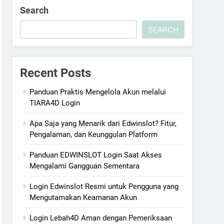
Search
SEARCH
Recent Posts
Panduan Praktis Mengelola Akun melalui
TIARA4D Login
Apa Saja yang Menarik dari Edwinslot? Fitur,
Pengalaman, dan Keunggulan Platform
Panduan EDWINSLOT Login Saat Akses
Mengalami Gangguan Sementara
Login Edwinslot Resmi untuk Pengguna yang
Mengutamakan Keamanan Akun
Login Lebah4D Aman dengan Pemeriksaan