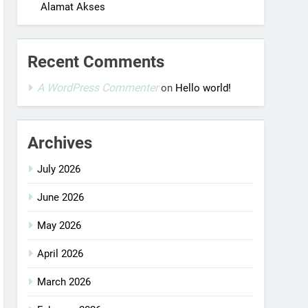
Alamat Akses
Recent Comments
A WordPress Commenter
on
Hello world!
Archives
July 2026
June 2026
May 2026
April 2026
March 2026