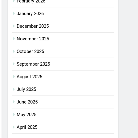
February 2026
January 2026
December 2025
November 2025
October 2025
September 2025
August 2025
July 2025
June 2025
May 2025
April 2025