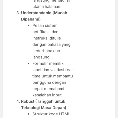
langsung menuju isi
utama halaman.
Understandable (Mudah
Dipahami)
Pesan sistem,
notifikasi, dan
instruksi ditulis
dengan bahasa yang
sederhana dan
langsung.
Formulir memiliki
label dan validasi real-
time untuk membantu
pengguna dengan
cepat memahami
kesalahan input.
Robust (Tangguh untuk
Teknologi Masa Depan)
Struktur kode HTML