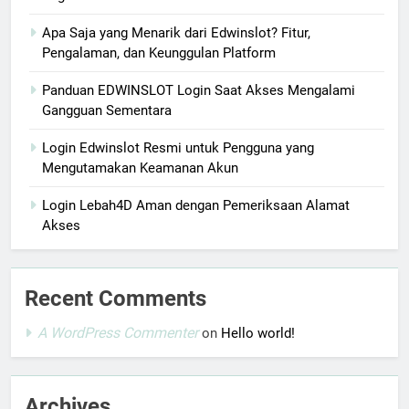
Apa Saja yang Menarik dari Edwinslot? Fitur,
Pengalaman, dan Keunggulan Platform
Panduan EDWINSLOT Login Saat Akses Mengalami
Gangguan Sementara
Login Edwinslot Resmi untuk Pengguna yang
Mengutamakan Keamanan Akun
Login Lebah4D Aman dengan Pemeriksaan Alamat
Akses
Recent Comments
A WordPress Commenter
on
Hello world!
Archives