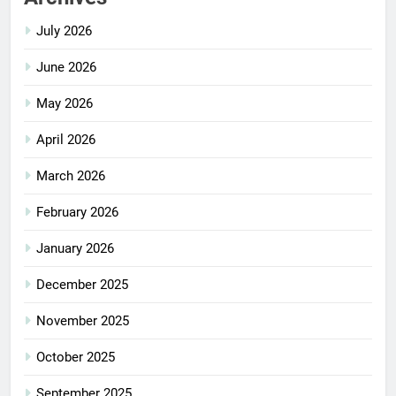
July 2026
June 2026
May 2026
April 2026
March 2026
February 2026
January 2026
December 2025
November 2025
October 2025
September 2025