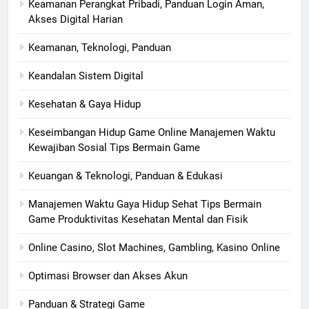
Keamanan Perangkat Pribadi, Panduan Login Aman,
Akses Digital Harian
Keamanan, Teknologi, Panduan
Keandalan Sistem Digital
Kesehatan & Gaya Hidup
Keseimbangan Hidup Game Online Manajemen Waktu
Kewajiban Sosial Tips Bermain Game
Keuangan & Teknologi, Panduan & Edukasi
Manajemen Waktu Gaya Hidup Sehat Tips Bermain
Game Produktivitas Kesehatan Mental dan Fisik
Online Casino, Slot Machines, Gambling, Kasino Online
Optimasi Browser dan Akses Akun
Panduan & Strategi Game