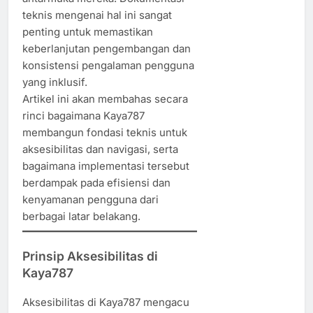
teknis mengenai hal ini sangat
penting untuk memastikan
keberlanjutan pengembangan dan
konsistensi pengalaman pengguna
yang inklusif.
Artikel ini akan membahas secara
rinci bagaimana Kaya787
membangun fondasi teknis untuk
aksesibilitas dan navigasi, serta
bagaimana implementasi tersebut
berdampak pada efisiensi dan
kenyamanan pengguna dari
berbagai latar belakang.
Prinsip Aksesibilitas di
Kaya787
Aksesibilitas di Kaya787 mengacu