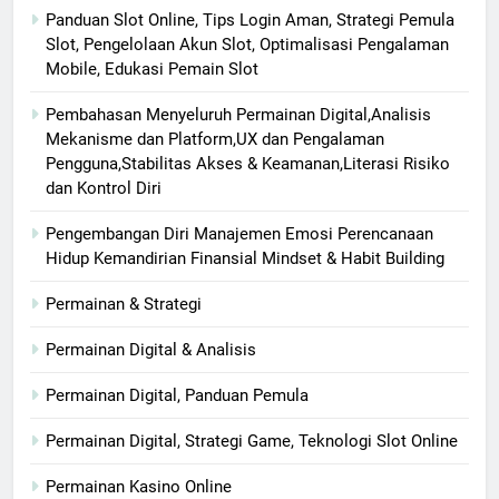
Panduan Slot Online, Tips Login Aman, Strategi Pemula
Slot, Pengelolaan Akun Slot, Optimalisasi Pengalaman
Mobile, Edukasi Pemain Slot
Pembahasan Menyeluruh Permainan Digital,Analisis
Mekanisme dan Platform,UX dan Pengalaman
Pengguna,Stabilitas Akses & Keamanan,Literasi Risiko
dan Kontrol Diri
Pengembangan Diri Manajemen Emosi Perencanaan
Hidup Kemandirian Finansial Mindset & Habit Building
Permainan & Strategi
Permainan Digital & Analisis
Permainan Digital, Panduan Pemula
Permainan Digital, Strategi Game, Teknologi Slot Online
Permainan Kasino Online