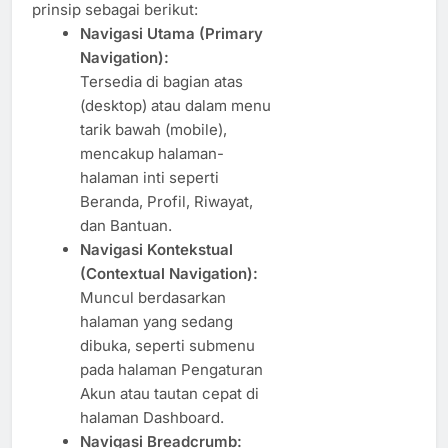
prinsip sebagai berikut:
Navigasi Utama (Primary
Navigation):
Tersedia di bagian atas
(desktop) atau dalam menu
tarik bawah (mobile),
mencakup halaman-
halaman inti seperti
Beranda, Profil, Riwayat,
dan Bantuan.
Navigasi Kontekstual
(Contextual Navigation):
Muncul berdasarkan
halaman yang sedang
dibuka, seperti submenu
pada halaman Pengaturan
Akun atau tautan cepat di
halaman Dashboard.
Navigasi Breadcrumb: