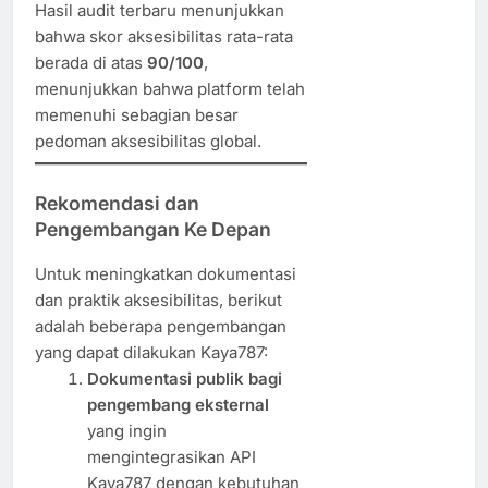
Hasil audit terbaru menunjukkan
bahwa skor aksesibilitas rata-rata
berada di atas
90/100
,
menunjukkan bahwa platform telah
memenuhi sebagian besar
pedoman aksesibilitas global.
Rekomendasi dan
Pengembangan Ke Depan
Untuk meningkatkan dokumentasi
dan praktik aksesibilitas, berikut
adalah beberapa pengembangan
yang dapat dilakukan Kaya787:
Dokumentasi publik bagi
pengembang eksternal
yang ingin
mengintegrasikan API
Kaya787 dengan kebutuhan