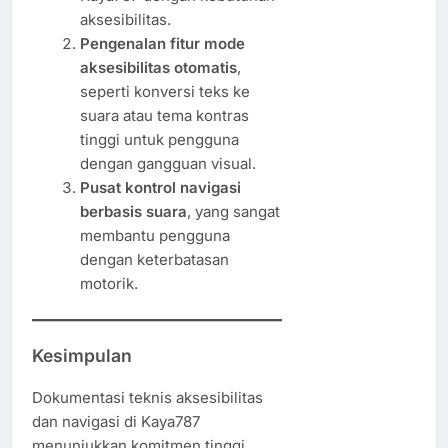
aksesibilitas.
Pengenalan fitur mode
aksesibilitas otomatis
,
seperti konversi teks ke
suara atau tema kontras
tinggi untuk pengguna
dengan gangguan visual.
Pusat kontrol navigasi
berbasis suara
, yang sangat
membantu pengguna
dengan keterbatasan
motorik.
Kesimpulan
Dokumentasi teknis aksesibilitas
dan navigasi di Kaya787
menunjukkan komitmen tinggi