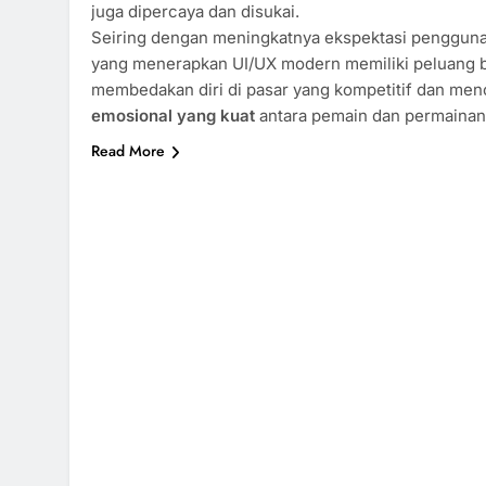
juga dipercaya dan disukai.
Seiring dengan meningkatnya ekspektasi pengguna di
yang menerapkan UI/UX modern memiliki peluang 
membedakan diri di pasar yang kompetitif dan me
emosional yang kuat
antara pemain dan permainan
Read More