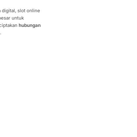
gital, slot online
besar untuk
nciptakan
hubungan
.