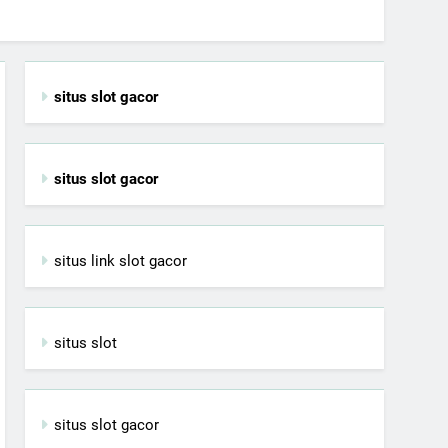
situs slot gacor
situs slot gacor
situs link slot gacor
situs slot
situs slot gacor