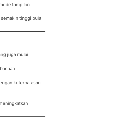
 mode tampilan
semakin tinggi pula
ang juga mulai
rbacaan
dengan keterbatasan
 meningkatkan