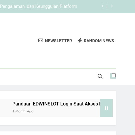
, Pengalaman, dan Keunggulan Platform
kses Mengalami Gangguan Sementara
na yang Mengutamakan Keamanan Akun
NEWSLETTER
RANDOM NEWS
Mengelola Akun melalui TIARA4D Login
, Pengalaman, dan Keunggulan Platform
ible.
kses Mengalami Gangguan Sementara
na yang Mengutamakan Keamanan Akun
an EDWINSLOT Login Saat Akses Mengalami Gangguan Seme
h Ago