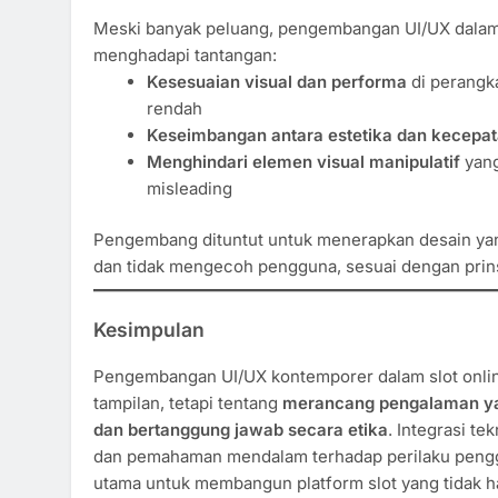
Meski banyak peluang, pengembangan UI/UX dalam 
menghadapi tantangan:
Kesesuaian visual dan performa
di perangka
rendah
Keseimbangan antara estetika dan kecepa
Menghindari elemen visual manipulatif
yang
misleading
Pengembang dituntut untuk menerapkan desain yang
dan tidak mengecoh pengguna, sesuai dengan prin
Kesimpulan
Pengembangan UI/UX kontemporer dalam slot onlin
tampilan, tetapi tentang
merancang pengalaman yan
dan bertanggung jawab secara etika
. Integrasi tek
dan pemahaman mendalam terhadap perilaku pengg
utama untuk membangun platform slot yang tidak ha