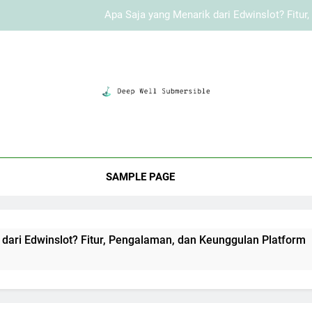
Apa Saja yang Menarik dari Edwinslot? Fitur
Panduan EDWINSLOT Login Saat A
Login Edwinslot Resmi untuk Penggu
Panduan Praktis 
p Well Submersible
Apa Saja yang Menarik dari Edwinslot? Fitur
Layanan Pengeboran Sumur Berkualitas Dari Deep Well Submers
Panduan EDWINSLOT Login Saat A
SAMPLE PAGE
Login Edwinslot Resmi untuk Penggu
lot? Fitur, Pengalaman, dan Keunggulan Platform
Pandu
1 Mont