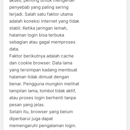
akses, penting untuk mengenali
penyebab yang paling sering
terjadi. Salah satu faktor utama
adalah koneksi internet yang tidak
stabil. Ketika jaringan lemah,
halaman login bisa terbuka
sebagian atau gagal memproses
data.
Faktor berikutnya adalah cache
dan cookie browser. Data lama
yang tersimpan kadang membuat
halaman tidak dimuat dengan
benar. Pengguna mungkin melihat
tampilan lama, tombol tidak aktif,
atau proses login berhenti tanpa
pesan yang jelas.
Selain itu, browser yang belum
diperbarui juga dapat
memengaruhi pengalaman login.