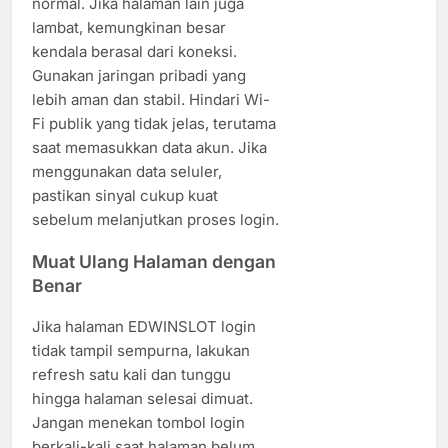
normal. Jika halaman lain juga
lambat, kemungkinan besar
kendala berasal dari koneksi.
Gunakan jaringan pribadi yang
lebih aman dan stabil. Hindari Wi-
Fi publik yang tidak jelas, terutama
saat memasukkan data akun. Jika
menggunakan data seluler,
pastikan sinyal cukup kuat
sebelum melanjutkan proses login.
Muat Ulang Halaman dengan
Benar
Jika halaman EDWINSLOT login
tidak tampil sempurna, lakukan
refresh satu kali dan tunggu
hingga halaman selesai dimuat.
Jangan menekan tombol login
berkali-kali saat halaman belum