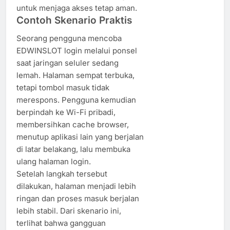
untuk menjaga akses tetap aman.
Contoh Skenario Praktis
Seorang pengguna mencoba
EDWINSLOT login melalui ponsel
saat jaringan seluler sedang
lemah. Halaman sempat terbuka,
tetapi tombol masuk tidak
merespons. Pengguna kemudian
berpindah ke Wi-Fi pribadi,
membersihkan cache browser,
menutup aplikasi lain yang berjalan
di latar belakang, lalu membuka
ulang halaman login.
Setelah langkah tersebut
dilakukan, halaman menjadi lebih
ringan dan proses masuk berjalan
lebih stabil. Dari skenario ini,
terlihat bahwa gangguan