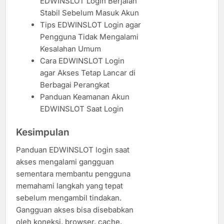
EDWINSLOT Login Berjalan
Stabil Sebelum Masuk Akun
Tips EDWINSLOT Login agar
Pengguna Tidak Mengalami
Kesalahan Umum
Cara EDWINSLOT Login
agar Akses Tetap Lancar di
Berbagai Perangkat
Panduan Keamanan Akun
EDWINSLOT Saat Login
Kesimpulan
Panduan EDWINSLOT login saat
akses mengalami gangguan
sementara membantu pengguna
memahami langkah yang tepat
sebelum mengambil tindakan.
Gangguan akses bisa disebabkan
oleh koneksi, browser, cache,