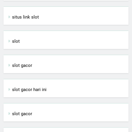
situs link slot
slot
slot gacor
slot gacor hari ini
slot gacor