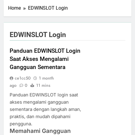
Home
EDWINSLOT Login
EDWINSLOT Login
Panduan EDWINSLOT Login
Saat Akses Mengalami
Gangguan Sementara
ce1cc50
1 month
ago
0
11 mins
Panduan EDWINSLOT login saat
akses mengalami gangguan
sementara dengan langkah aman,
praktis, dan mudah dipahami
pengguna.
Memahami Gangguan