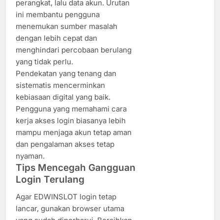
perangkat, lalu data akun. Urutan
ini membantu pengguna
menemukan sumber masalah
dengan lebih cepat dan
menghindari percobaan berulang
yang tidak perlu.
Pendekatan yang tenang dan
sistematis mencerminkan
kebiasaan digital yang baik.
Pengguna yang memahami cara
kerja akses login biasanya lebih
mampu menjaga akun tetap aman
dan pengalaman akses tetap
nyaman.
Tips Mencegah Gangguan
Login Terulang
Agar EDWINSLOT login tetap
lancar, gunakan browser utama