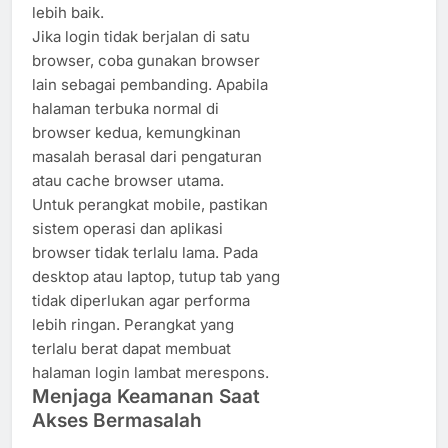
lebih baik.
Jika login tidak berjalan di satu
browser, coba gunakan browser
lain sebagai pembanding. Apabila
halaman terbuka normal di
browser kedua, kemungkinan
masalah berasal dari pengaturan
atau cache browser utama.
Untuk perangkat mobile, pastikan
sistem operasi dan aplikasi
browser tidak terlalu lama. Pada
desktop atau laptop, tutup tab yang
tidak diperlukan agar performa
lebih ringan. Perangkat yang
terlalu berat dapat membuat
halaman login lambat merespons.
Menjaga Keamanan Saat
Akses Bermasalah