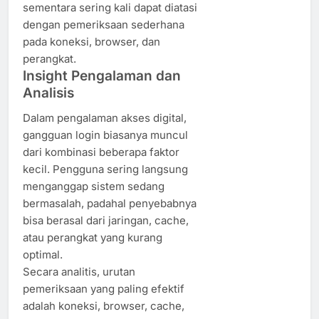
sementara sering kali dapat diatasi
dengan pemeriksaan sederhana
pada koneksi, browser, dan
perangkat.
Insight Pengalaman dan
Analisis
Dalam pengalaman akses digital,
gangguan login biasanya muncul
dari kombinasi beberapa faktor
kecil. Pengguna sering langsung
menganggap sistem sedang
bermasalah, padahal penyebabnya
bisa berasal dari jaringan, cache,
atau perangkat yang kurang
optimal.
Secara analitis, urutan
pemeriksaan yang paling efektif
adalah koneksi, browser, cache,