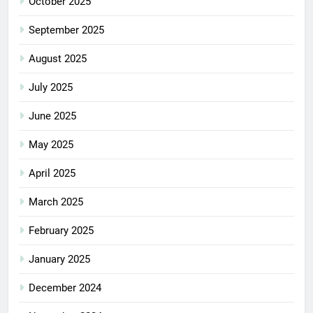
October 2025
September 2025
August 2025
July 2025
June 2025
May 2025
April 2025
March 2025
February 2025
January 2025
December 2024