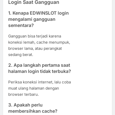
Login Saat Gangguan
1. Kenapa EDWINSLOT login
mengalami gangguan
sementara?
Gangguan bisa terjadi karena
koneksi lemah, cache menumpuk,
browser lama, atau perangkat
sedang berat.
2. Apa langkah pertama saat
halaman login tidak terbuka?
Periksa koneksi internet, lalu coba
muat ulang halaman dengan
browser terbaru.
3. Apakah perlu
membersihkan cache?