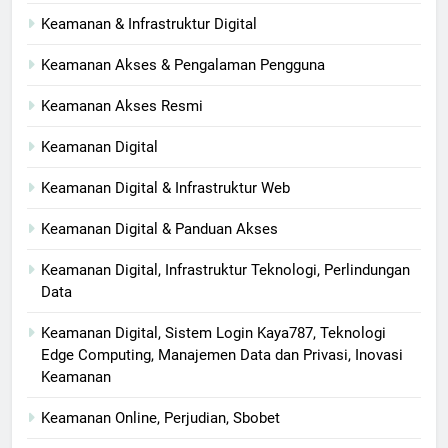
Keamanan & Infrastruktur Digital
Keamanan Akses & Pengalaman Pengguna
Keamanan Akses Resmi
Keamanan Digital
Keamanan Digital & Infrastruktur Web
Keamanan Digital & Panduan Akses
Keamanan Digital, Infrastruktur Teknologi, Perlindungan
Data
Keamanan Digital, Sistem Login Kaya787, Teknologi
Edge Computing, Manajemen Data dan Privasi, Inovasi
Keamanan
Keamanan Online, Perjudian, Sbobet