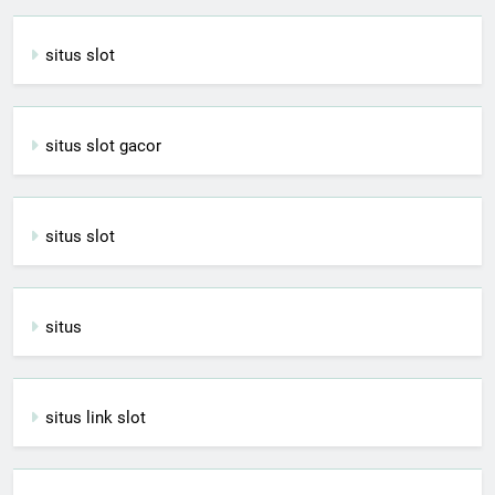
situs slot
situs slot gacor
situs slot
situs
situs link slot