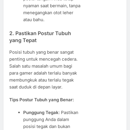
nyaman saat bermain, tanpa
menegangkan otot leher
atau bahu.
2. Pastikan Postur Tubuh
yang Tepat
Posisi tubuh yang benar sangat
penting untuk mencegah cedera.
Salah satu masalah umum bagi
para gamer adalah terlalu banyak
membungkuk atau terlalu tegak
saat duduk di depan layar.
Tips Postur Tubuh yang Benar:
Punggung Tegak
: Pastikan
punggung Anda dalam
posisi tegak dan bukan