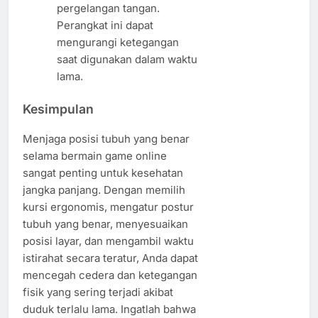
pergelangan tangan.
Perangkat ini dapat
mengurangi ketegangan
saat digunakan dalam waktu
lama.
Kesimpulan
Menjaga posisi tubuh yang benar
selama bermain game online
sangat penting untuk kesehatan
jangka panjang. Dengan memilih
kursi ergonomis, mengatur postur
tubuh yang benar, menyesuaikan
posisi layar, dan mengambil waktu
istirahat secara teratur, Anda dapat
mencegah cedera dan ketegangan
fisik yang sering terjadi akibat
duduk terlalu lama. Ingatlah bahwa