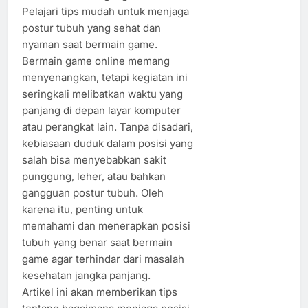
Pelajari tips mudah untuk menjaga
postur tubuh yang sehat dan
nyaman saat bermain game.
Bermain game online memang
menyenangkan, tetapi kegiatan ini
seringkali melibatkan waktu yang
panjang di depan layar komputer
atau perangkat lain. Tanpa disadari,
kebiasaan duduk dalam posisi yang
salah bisa menyebabkan sakit
punggung, leher, atau bahkan
gangguan postur tubuh. Oleh
karena itu, penting untuk
memahami dan menerapkan posisi
tubuh yang benar saat bermain
game agar terhindar dari masalah
kesehatan jangka panjang.
Artikel ini akan memberikan tips