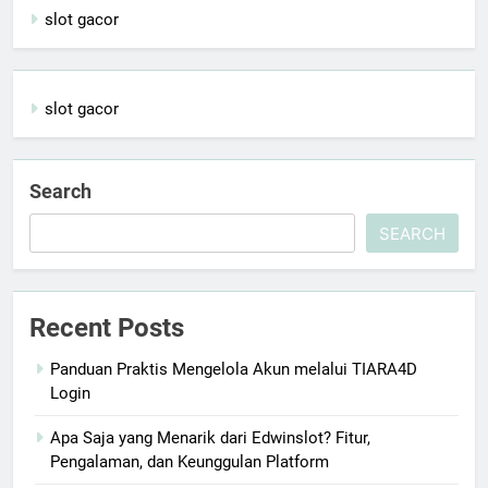
slot gacor
slot gacor
Search
SEARCH
Recent Posts
Panduan Praktis Mengelola Akun melalui TIARA4D
Login
Apa Saja yang Menarik dari Edwinslot? Fitur,
Pengalaman, dan Keunggulan Platform