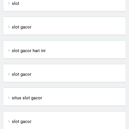
slot
slot gacor
slot gacor hari ini
slot gacor
situs slot gacor
slot gacor