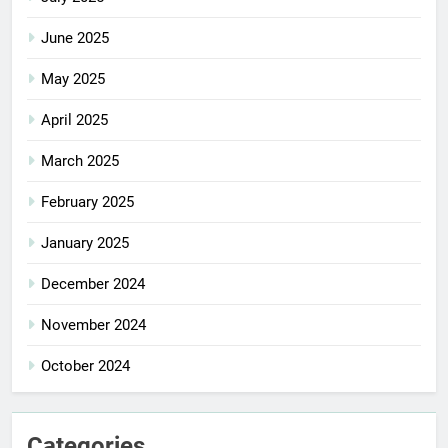
June 2025
May 2025
April 2025
March 2025
February 2025
January 2025
December 2024
November 2024
October 2024
Categories