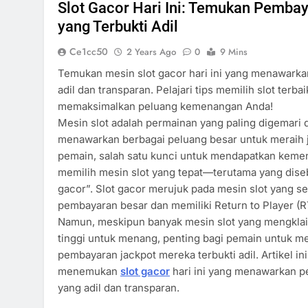
Slot Gacor Hari Ini: Temukan Pemba
yang Terbukti Adil
Ce1cc50
2 Years Ago
0
9 Mins
Temukan mesin slot gacor hari ini yang menawark
adil dan transparan. Pelajari tips memilih slot terba
memaksimalkan peluang kemenangan Anda!
Mesin slot adalah permainan yang paling digemari d
menawarkan berbagai peluang besar untuk meraih j
pemain, salah satu kunci untuk mendapatkan keme
memilih mesin slot yang tepat—terutama yang diseb
gacor”. Slot gacor merujuk pada mesin slot yang 
pembayaran besar dan memiliki Return to Player (RT
Namun, meskipun banyak mesin slot yang mengklai
tinggi untuk menang, penting bagi pemain untuk 
pembayaran jackpot mereka terbukti adil. Artikel i
menemukan
slot gacor
hari ini yang menawarkan p
yang adil dan transparan.