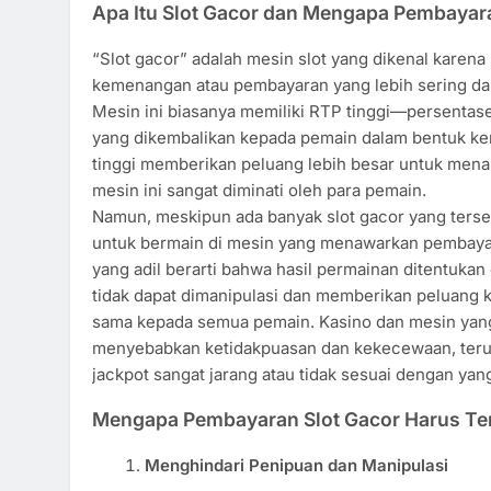
Apa Itu Slot Gacor dan Mengapa Pembayar
“Slot gacor” adalah mesin slot yang dikenal karen
kemenangan atau pembayaran yang lebih sering dar
Mesin ini biasanya memiliki RTP tinggi—persentase 
yang dikembalikan kepada pemain dalam bentuk k
tinggi memberikan peluang lebih besar untuk men
mesin ini sangat diminati oleh para pemain.
Namun, meskipun ada banyak slot gacor yang terse
untuk bermain di mesin yang menawarkan pembaya
yang adil berarti bahwa hasil permainan ditentukan
tidak dapat dimanipulasi dan memberikan peluang
sama kepada semua pemain. Kasino dan mesin yang 
menyebabkan ketidakpuasan dan kekecewaan, teru
jackpot sangat jarang atau tidak sesuai dengan yang
Mengapa Pembayaran Slot Gacor Harus Ter
Menghindari Penipuan dan Manipulasi