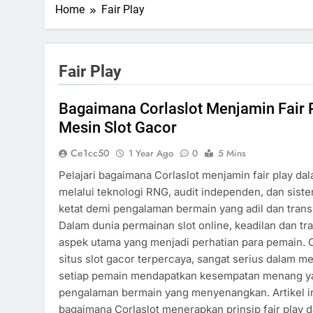
Home
Fair Play
Fair Play
Bagaimana Corlaslot Menjamin Fair 
Mesin Slot Gacor
Ce1cc50
1 Year Ago
0
5 Mins
Pelajari bagaimana Corlaslot menjamin fair play d
melalui teknologi RNG, audit independen, dan sis
ketat demi pengalaman bermain yang adil dan trans
Dalam dunia permainan slot online, keadilan dan tr
aspek utama yang menjadi perhatian para pemain. C
situs slot gacor terpercaya, sangat serius dalam me
setiap pemain mendapatkan kesempatan menang ya
pengalaman bermain yang menyenangkan. Artikel 
bagaimana Corlaslot menerapkan prinsip fair play 