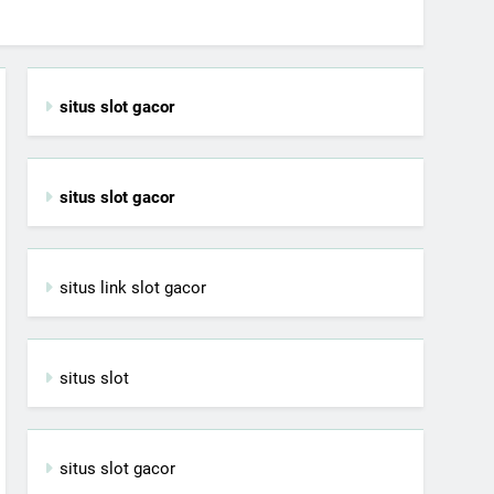
situs slot gacor
situs slot gacor
situs link slot gacor
situs slot
situs slot gacor