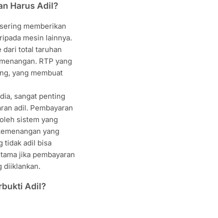
an Harus Adil?
a sering memberikan
ipada mesin lainnya.
dari total taruhan
emenangan. RTP yang
ang, yang membuat
dia, sangat penting
ran adil. Pembayaran
 oleh sistem yang
 kemenangan yang
tidak adil bisa
tama jika pembayaran
 diiklankan.
bukti Adil?