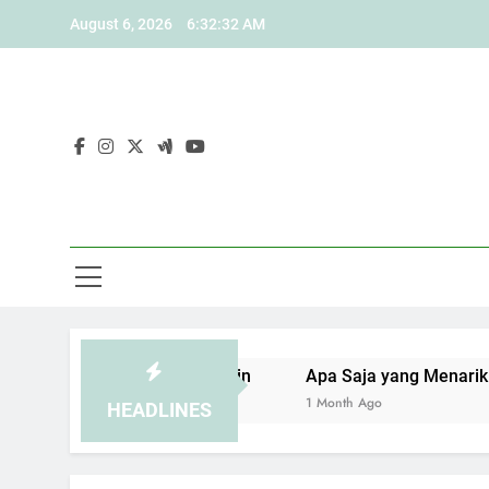
Skip
August 6, 2026
6:32:33 AM
to
content
Dee
Dapatkan 
alui TIARA4D Login
Apa Saja yang Menarik dari Edwins
1 Month Ago
HEADLINES