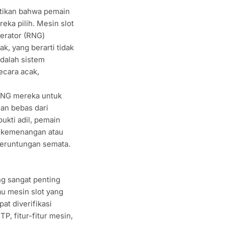
tikan bahwa pemain
eka pilih. Mesin slot
erator (RNG)
, yang berarti tidak
dalah sistem
ecara acak,
 RNG mereka untuk
dan bebas dari
kti adil, pemain
p kemenangan atau
beruntungan semata.
ng sangat penting
u mesin slot yang
t diverifikasi
, fitur-fitur mesin,