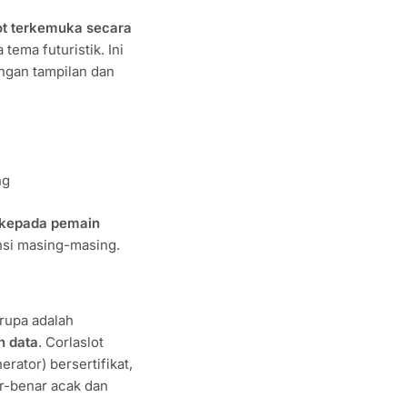
ot terkemuka secara
 tema futuristik. Ini
ngan tampilan dan
ng
h kepada pemain
nsi masing-masing.
erupa adalah
n data
. Corlaslot
tor) bersertifikat,
r-benar acak dan