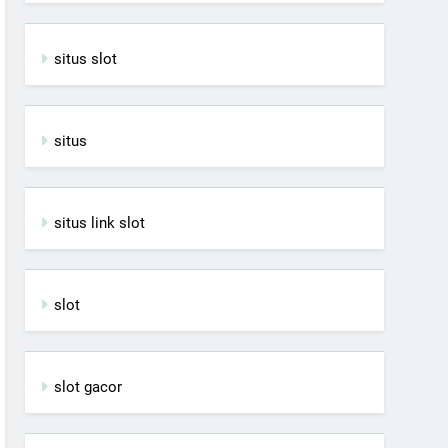
situs slot
situs
situs link slot
slot
slot gacor