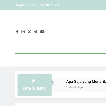
Skip
August 7, 2026
12:30:12 PM
to
content
Dee
Dapatkan 
alui TIARA4D Login
Apa Saja yang Menarik dari Edwins
1 Month Ago
HEADLINES