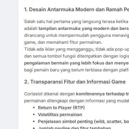
1. Desain Antarmuka Modern dan Ramah 
Salah satu hal pertama yang langsung terasa ketik
adalah
tampilan antarmuka yang modern dan bers
dirancang untuk mempermudah pengguna menaviga
game, dan memahami fitur permainan.
Tidak ada iklan yang mengganggu, tidak ada pop-
dan semua tombol fungsi ditempatkan dengan logi
pengalaman bermain yang lebih fokus dan meny
bagi pemain baru yang belum terbiasa dengan platf
2. Transparansi Fitur dan Informasi Game
Corlaslot dikenal dengan
komitmennya terhadap tr
permainan dilengkapi dengan informasi yang mudah 
Return to Player (RTP)
Volatilitas permainan
Penjelasan simbol penting (wild, scatter, b
Jumlah payline dan fitur tambahan