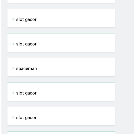
slot gacor
slot gacor
spaceman
slot gacor
slot gacor