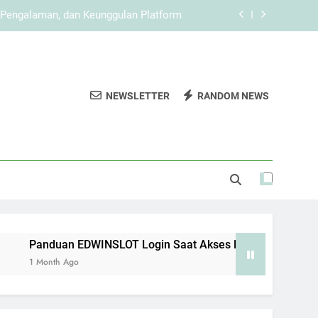
, Pengalaman, dan Keunggulan Platform
kses Mengalami Gangguan Sementara
na yang Mengutamakan Keamanan Akun
NEWSLETTER
RANDOM NEWS
Mengelola Akun melalui TIARA4D Login
, Pengalaman, dan Keunggulan Platform
ible.
kses Mengalami Gangguan Sementara
na yang Mengutamakan Keamanan Akun
an EDWINSLOT Login Saat Akses Mengalami Gangguan Seme
 Ago