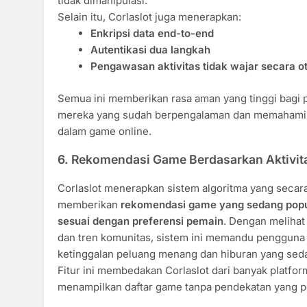
tidak dimanipulasi.
Selain itu, Corlaslot juga menerapkan:
Enkripsi data end-to-end
Autentikasi dua langkah
Pengawasan aktivitas tidak wajar secara o
Semua ini memberikan rasa aman yang tinggi bagi 
mereka yang sudah berpengalaman dan memahami p
dalam game online.
6. Rekomendasi Game Berdasarkan Aktivit
Corlaslot menerapkan sistem algoritma yang secar
memberikan
rekomendasi game yang sedang popul
sesuai dengan preferensi pemain
. Dengan melihat
dan tren komunitas, sistem ini memandu pengguna 
ketinggalan peluang menang dan hiburan yang seda
Fitur ini membedakan Corlaslot dari banyak platfor
menampilkan daftar game tanpa pendekatan yang p