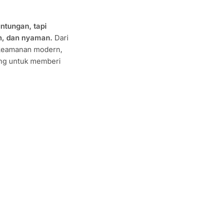
untungan, tapi
n, dan nyaman.
Dari
 keamanan modern,
ng untuk memberi