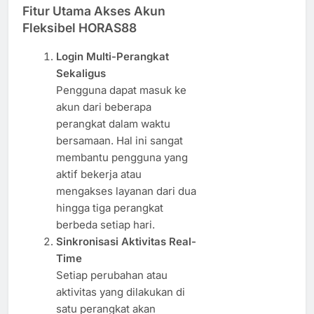
Fitur Utama Akses Akun
Fleksibel HORAS88
Login Multi-Perangkat
Sekaligus
Pengguna dapat masuk ke
akun dari beberapa
perangkat dalam waktu
bersamaan. Hal ini sangat
membantu pengguna yang
aktif bekerja atau
mengakses layanan dari dua
hingga tiga perangkat
berbeda setiap hari.
Sinkronisasi Aktivitas Real-
Time
Setiap perubahan atau
aktivitas yang dilakukan di
satu perangkat akan