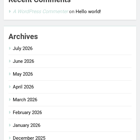
A WordPress Commenter
on
Hello world!
Archives
July 2026
June 2026
May 2026
April 2026
March 2026
February 2026
January 2026
December 2025