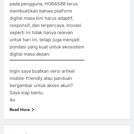
pada pengguna, HORAS88 terus
membuktikan bahwa platform
digital masa kini harus adaptif,
responsif, dan terpercaya. Inovasi
seperti ini tidak hanya relevan
untuk hari ini, tetapi juga menjadi
pondasi yang kuat untuk ekosistem
digital masa depan.
Ingin saya buatkan versi artikel
mobile-friendly atau panduan
bergambar untuk akses akun?
Saya siap bantu.
4o
Read More