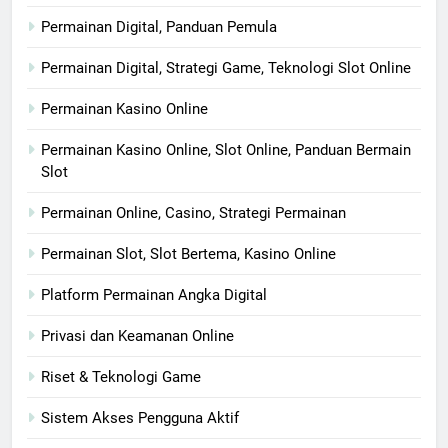
Permainan Digital, Panduan Pemula
Permainan Digital, Strategi Game, Teknologi Slot Online
Permainan Kasino Online
Permainan Kasino Online, Slot Online, Panduan Bermain
Slot
Permainan Online, Casino, Strategi Permainan
Permainan Slot, Slot Bertema, Kasino Online
Platform Permainan Angka Digital
Privasi dan Keamanan Online
Riset & Teknologi Game
Sistem Akses Pengguna Aktif