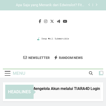
Skip
Panduan EDWINSLOT Login Saat Akses
to
Mengalami Gangguan Sementara
content
Login Edwinslot Resmi untuk Pengguna yang
Mengutamakan Keamanan Akun
Panduan Praktis Mengelola Akun melalui
TIARA4D Login
Apa Saja yang Menarik dari Edwinslot? Fitur,
Pengalaman, dan Keunggulan Platform
Panduan EDWINSLOT Login Saat Akses
Mengalami Gangguan Sementara
Deep Well
Dapatkan Layanan Pengeboran Sumur
Login Edwinslot Resmi untuk Pengguna yang
NEWSLETTER
RANDOM NEWS
Submersible
Mengutamakan Keamanan Akun
Berkualitas Dari Deep Well Submersible.
MENU
nduan Praktis Mengelola Akun melalui TIARA4D Login
HEADLINES
Weeks Ago