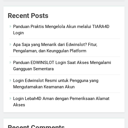
Recent Posts
Panduan Praktis Mengelola Akun melalui TIARA4D
Login
Apa Saja yang Menarik dari Edwinslot? Fitur,
Pengalaman, dan Keunggulan Platform
Panduan EDWINSLOT Login Saat Akses Mengalami
Gangguan Sementara
Login Edwinslot Resmi untuk Pengguna yang
Mengutamakan Keamanan Akun
Login Lebah4D Aman dengan Pemeriksaan Alamat
Akses
Recent Comments