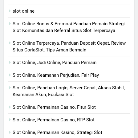
slot online
Slot Online Bonus & Promosi Panduan Pemain Strategi
Slot Komunitas dan Referral Situs Slot Terpercaya
Slot Online Terpercaya, Panduan Deposit Cepat, Review
Situs CorlaSlot, Tips Aman Bermain
Slot Online, Judi Online, Panduan Pemain
Slot Online, Keamanan Perjudian, Fair Play
Slot Online, Panduan Login, Server Cepat, Akses Stabil,
Keamanan Akun, Edukasi Slot
Slot Online, Permainan Casino, Fitur Slot
Slot Online, Permainan Casino, RTP Slot
Slot Online, Permainan Kasino, Strategi Slot