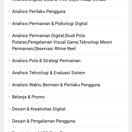
Analisis Perilaku Pengguna
Analisis Permainan & Psikologi Digital
Analisis Permainan Digital,Studi Pola
Putaran,Pengalaman Visual Game,Teknologi Mesin
Permainan,Observasi Ritme Reel
Analisis Pola & Strategi Permainan
Analisis Teknologi & Evaluasi Sistem
Analisis Waktu Bermain & Perilaku Pengguna
Belanja & Promo
Desain & Kreativitas Digital
Desain & Pengalaman Pengguna