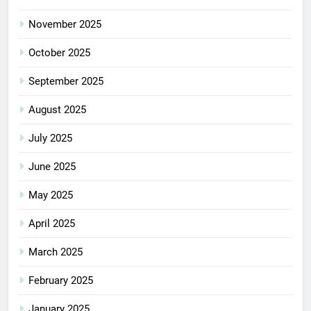
November 2025
October 2025
September 2025
August 2025
July 2025
June 2025
May 2025
April 2025
March 2025
February 2025
January 2025