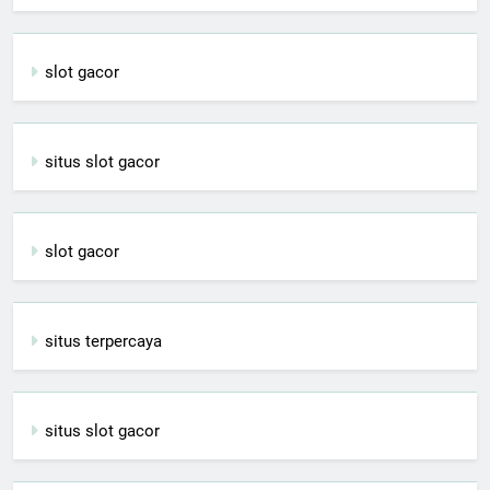
slot gacor
situs slot gacor
slot gacor
situs terpercaya
situs slot gacor