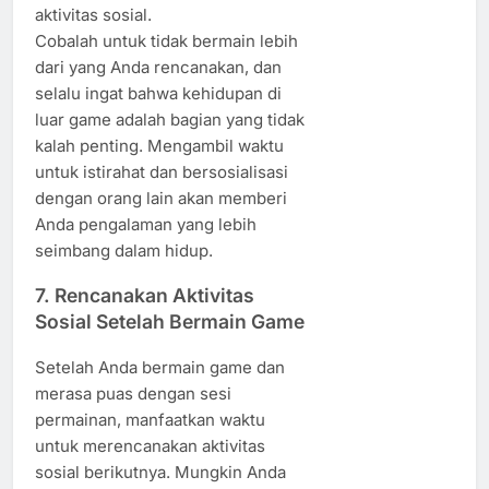
aktivitas sosial.
Cobalah untuk tidak bermain lebih
dari yang Anda rencanakan, dan
selalu ingat bahwa kehidupan di
luar game adalah bagian yang tidak
kalah penting. Mengambil waktu
untuk istirahat dan bersosialisasi
dengan orang lain akan memberi
Anda pengalaman yang lebih
seimbang dalam hidup.
7. Rencanakan Aktivitas
Sosial Setelah Bermain Game
Setelah Anda bermain game dan
merasa puas dengan sesi
permainan, manfaatkan waktu
untuk merencanakan aktivitas
sosial berikutnya. Mungkin Anda