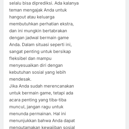
selalu bisa diprediksi. Ada kalanya
teman mengajak Anda untuk
hangout atau keluarga
membutuhkan perhatian ekstra,
dan ini mungkin bertabrakan
dengan jadwal bermain game
Anda. Dalam situasi seperti ini,
sangat penting untuk bersikap
fleksibel dan mampu
menyesuaikan diri dengan
kebutuhan sosial yang lebih
mendesak.
Jika Anda sudah merencanakan
untuk bermain game, tetapi ada
acara penting yang tiba-tiba
muncul, jangan ragu untuk
menunda permainan. Hal ini
menunjukkan bahwa Anda dapat
mengutamakan kewajiban sosial