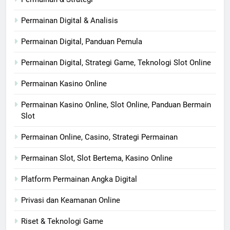
Permainan Digital & Analisis
Permainan Digital, Panduan Pemula
Permainan Digital, Strategi Game, Teknologi Slot Online
Permainan Kasino Online
Permainan Kasino Online, Slot Online, Panduan Bermain
Slot
Permainan Online, Casino, Strategi Permainan
Permainan Slot, Slot Bertema, Kasino Online
Platform Permainan Angka Digital
Privasi dan Keamanan Online
Riset & Teknologi Game