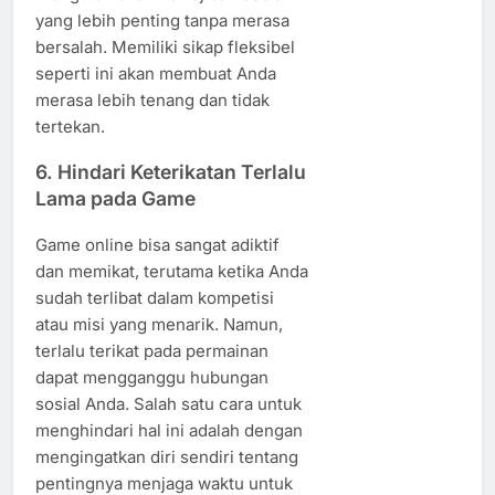
yang lebih penting tanpa merasa
bersalah. Memiliki sikap fleksibel
seperti ini akan membuat Anda
merasa lebih tenang dan tidak
tertekan.
6. Hindari Keterikatan Terlalu
Lama pada Game
Game online bisa sangat adiktif
dan memikat, terutama ketika Anda
sudah terlibat dalam kompetisi
atau misi yang menarik. Namun,
terlalu terikat pada permainan
dapat mengganggu hubungan
sosial Anda. Salah satu cara untuk
menghindari hal ini adalah dengan
mengingatkan diri sendiri tentang
pentingnya menjaga waktu untuk