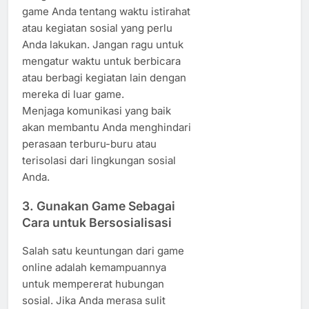
game Anda tentang waktu istirahat
atau kegiatan sosial yang perlu
Anda lakukan. Jangan ragu untuk
mengatur waktu untuk berbicara
atau berbagi kegiatan lain dengan
mereka di luar game.
Menjaga komunikasi yang baik
akan membantu Anda menghindari
perasaan terburu-buru atau
terisolasi dari lingkungan sosial
Anda.
3. Gunakan Game Sebagai
Cara untuk Bersosialisasi
Salah satu keuntungan dari game
online adalah kemampuannya
untuk mempererat hubungan
sosial. Jika Anda merasa sulit