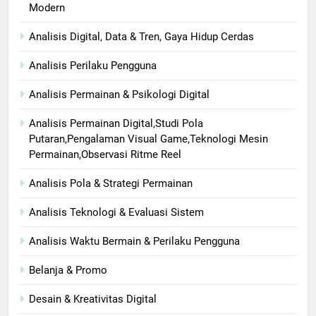
Modern
Analisis Digital, Data & Tren, Gaya Hidup Cerdas
Analisis Perilaku Pengguna
Analisis Permainan & Psikologi Digital
Analisis Permainan Digital,Studi Pola
Putaran,Pengalaman Visual Game,Teknologi Mesin
Permainan,Observasi Ritme Reel
Analisis Pola & Strategi Permainan
Analisis Teknologi & Evaluasi Sistem
Analisis Waktu Bermain & Perilaku Pengguna
Belanja & Promo
Desain & Kreativitas Digital