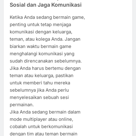
Sosial dan Jaga Komunikasi
Ketika Anda sedang bermain game,
penting untuk tetap menjaga
komunikasi dengan keluarga,
teman, atau kolega Anda. Jangan
biarkan waktu bermain game
menghalangi komunikasi yang
sudah direncanakan sebelumnya.
Jika Anda harus bertemu dengan
teman atau keluarga, pastikan
untuk memberi tahu mereka
sebelumnya jika Anda perlu
menyelesaikan sebuah sesi
permainan.
Jika Anda sedang bermain dalam
mode multiplayer atau online,
cobalah untuk berkomunikasi
dengan tim atau teman bermain