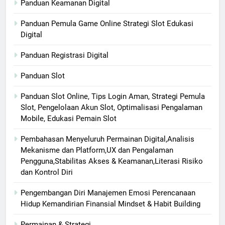
Panduan Keamanan Digital
Panduan Pemula Game Online Strategi Slot Edukasi
Digital
Panduan Registrasi Digital
Panduan Slot
Panduan Slot Online, Tips Login Aman, Strategi Pemula
Slot, Pengelolaan Akun Slot, Optimalisasi Pengalaman
Mobile, Edukasi Pemain Slot
Pembahasan Menyeluruh Permainan Digital,Analisis
Mekanisme dan Platform,UX dan Pengalaman
Pengguna,Stabilitas Akses & Keamanan,Literasi Risiko
dan Kontrol Diri
Pengembangan Diri Manajemen Emosi Perencanaan
Hidup Kemandirian Finansial Mindset & Habit Building
Permainan & Strategi