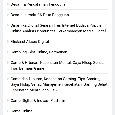
Desain & Pengalaman Pengguna
Desain Interaktif & Data Pengguna
Dinamika Digital Sejarah Tren Internet Budaya Populer
Online Analisis Komunitas Perkembangan Media Digital
Efisiensi Akses Digital
Gambling, Slot Online, Permainan
Game & Hiburan, Kesehatan Mental, Gaya Hidup Sehat,
Tips Bermain Game
Game dan Hiburan, Kesehatan Gaming, Tips Gaming,
Gaya Hidup Sehat, Manajemen Kesehatan, Gaming Sehat,
Kesehatan Mental dan Fisik
Game Digital & Inovasi Platform
Game Online