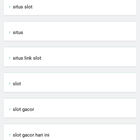
situs slot
situs
situs link slot
slot
slot gacor
slot gacor hari ini