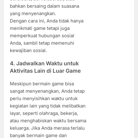
bahkan bersaing dalam suasana
yang menyenangkan.
Dengan cara ini, Anda tidak hanya
menikmati game tetapi juga
memperkuat hubungan sosial
Anda, sambil tetap memenuhi
kewajiban sosial.
4. Jadwalkan Waktu untuk
Aktivitas Lain di Luar Game
Meskipun bermain game bisa
sangat menyenangkan, Anda tetap
perlu menyisihkan waktu untuk
kegiatan lain yang tidak melibatkan
layar, seperti olahraga, bekerja,
atau menghabiskan waktu bersama
keluarga. Jika Anda merasa terlalu
banyak bermain game dan