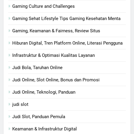
Gaming Culture and Challenges
Gaming Sehat Lifestyle Tips Gaming Kesehatan Menta
Gaming, Keamanan & Fairness, Review Situs
Hiburan Digital, Tren Platform Online, Literasi Pengguna
Infrastruktur & Optimasi Kualitas Layanan
Judi Bola, Taruhan Online
Judi Online, Slot Online, Bonus dan Promosi
Judi Online, Teknologi, Panduan
judi slot
Judi Slot, Panduan Pemula
Keamanan & Infrastruktur Digital