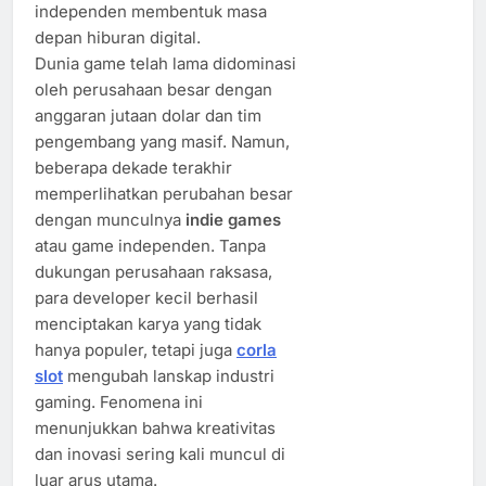
independen membentuk masa
depan hiburan digital.
Dunia game telah lama didominasi
oleh perusahaan besar dengan
anggaran jutaan dolar dan tim
pengembang yang masif. Namun,
beberapa dekade terakhir
memperlihatkan perubahan besar
dengan munculnya
indie games
atau game independen. Tanpa
dukungan perusahaan raksasa,
para developer kecil berhasil
menciptakan karya yang tidak
hanya populer, tetapi juga
corla
slot
mengubah lanskap industri
gaming. Fenomena ini
menunjukkan bahwa kreativitas
dan inovasi sering kali muncul di
luar arus utama.