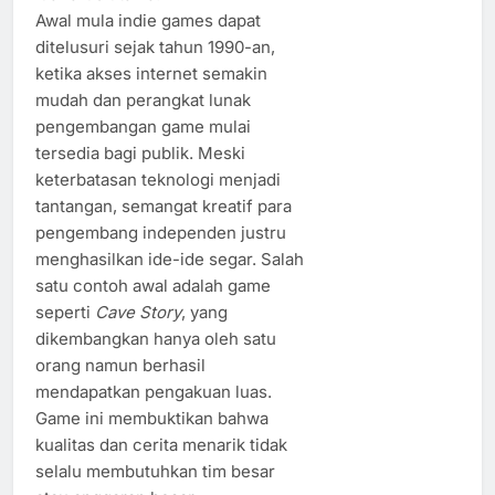
Awal mula indie games dapat
ditelusuri sejak tahun 1990-an,
ketika akses internet semakin
mudah dan perangkat lunak
pengembangan game mulai
tersedia bagi publik. Meski
keterbatasan teknologi menjadi
tantangan, semangat kreatif para
pengembang independen justru
menghasilkan ide-ide segar. Salah
satu contoh awal adalah game
seperti
Cave Story
, yang
dikembangkan hanya oleh satu
orang namun berhasil
mendapatkan pengakuan luas.
Game ini membuktikan bahwa
kualitas dan cerita menarik tidak
selalu membutuhkan tim besar