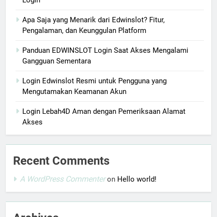
Login
Apa Saja yang Menarik dari Edwinslot? Fitur,
Pengalaman, dan Keunggulan Platform
Panduan EDWINSLOT Login Saat Akses Mengalami
Gangguan Sementara
Login Edwinslot Resmi untuk Pengguna yang
Mengutamakan Keamanan Akun
Login Lebah4D Aman dengan Pemeriksaan Alamat
Akses
Recent Comments
A WordPress Commenter
on
Hello world!