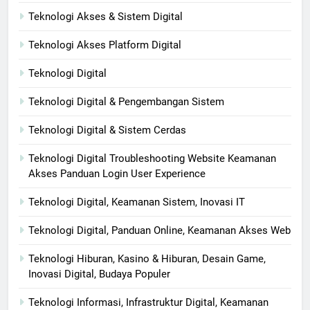
Teknologi Akses & Sistem Digital
Teknologi Akses Platform Digital
Teknologi Digital
Teknologi Digital & Pengembangan Sistem
Teknologi Digital & Sistem Cerdas
Teknologi Digital Troubleshooting Website Keamanan
Akses Panduan Login User Experience
Teknologi Digital, Keamanan Sistem, Inovasi IT
Teknologi Digital, Panduan Online, Keamanan Akses Web
Teknologi Hiburan, Kasino & Hiburan, Desain Game,
Inovasi Digital, Budaya Populer
Teknologi Informasi, Infrastruktur Digital, Keamanan