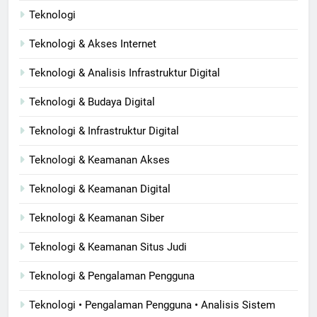
Teknologi
Teknologi & Akses Internet
Teknologi & Analisis Infrastruktur Digital
Teknologi & Budaya Digital
Teknologi & Infrastruktur Digital
Teknologi & Keamanan Akses
Teknologi & Keamanan Digital
Teknologi & Keamanan Siber
Teknologi & Keamanan Situs Judi
Teknologi & Pengalaman Pengguna
Teknologi • Pengalaman Pengguna • Analisis Sistem