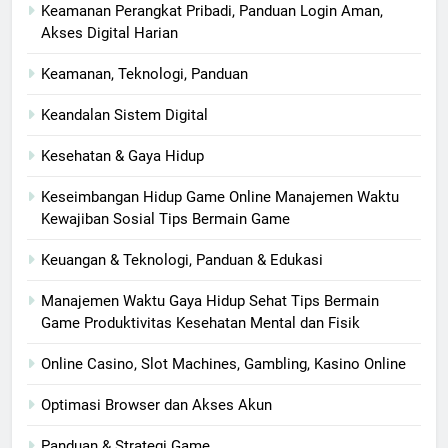
Keamanan Perangkat Pribadi, Panduan Login Aman,
Akses Digital Harian
Keamanan, Teknologi, Panduan
Keandalan Sistem Digital
Kesehatan & Gaya Hidup
Keseimbangan Hidup Game Online Manajemen Waktu
Kewajiban Sosial Tips Bermain Game
Keuangan & Teknologi, Panduan & Edukasi
Manajemen Waktu Gaya Hidup Sehat Tips Bermain
Game Produktivitas Kesehatan Mental dan Fisik
Online Casino, Slot Machines, Gambling, Kasino Online
Optimasi Browser dan Akses Akun
Panduan & Strategi Game