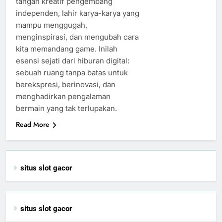
tangan kreatif pengembang
independen, lahir karya-karya yang
mampu menggugah,
menginspirasi, dan mengubah cara
kita memandang game. Inilah
esensi sejati dari hiburan digital:
sebuah ruang tanpa batas untuk
berekspresi, berinovasi, dan
menghadirkan pengalaman
bermain yang tak terlupakan.
Read More
situs slot gacor
situs slot gacor