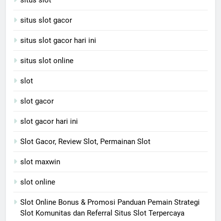
situs slot
situs slot gacor
situs slot gacor hari ini
situs slot online
slot
slot gacor
slot gacor hari ini
Slot Gacor, Review Slot, Permainan Slot
slot maxwin
slot online
Slot Online Bonus & Promosi Panduan Pemain Strategi
Slot Komunitas dan Referral Situs Slot Terpercaya