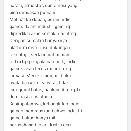
narasi, atmosfer, dan emosi yang
bisa dirasakan pemain.
Melihat ke depan, peran indie
games dalam industri gaming
diprediksi akan semakin penting.
Dengan semakin banyaknya
platform distribusi, dukungan
teknologi, serta minat pemain
terhadap pengalaman unik, indie
games akan terus mendorong
inovasi. Mereka menjadi bukti
nyata bahwa kreativitas tidak
mengenal batas, bahkan di tengah
dominasi arus utama.
Kesimpulannya, kebangkitan indie
games menegaskan bahwa industri
game bukan hanya milik
perusahaan besar. Justru dari