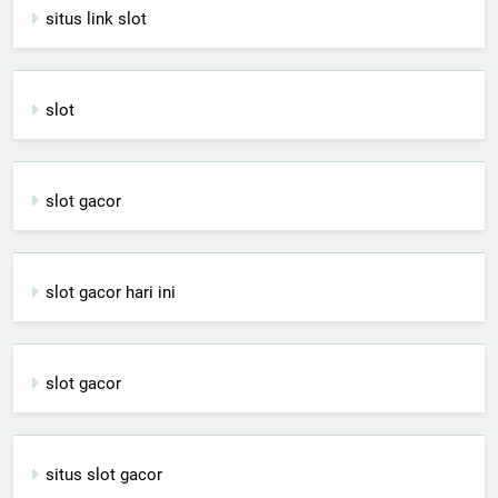
situs link slot
slot
slot gacor
slot gacor hari ini
slot gacor
situs slot gacor