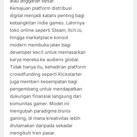
atau anggaran besar.
Kemajuan platform distribusi
digital menjadi katalis penting bagi
kebangkitan indie games. Lahirnya
toko online seperti Steam, Itch.io,
hingga marketplace konsol
modern membuka jalan bagi
developer kecil untuk memasarkan
karya mereka ke audiens global.
Tidak hanya itu, kehadiran platform
crowdfunding seperti Kickstarter
juga memberi kesempatan bagi
pengembang untuk mendapatkan
dukungan finansial langsung dari
komunitas gamer. Model ini
mengubah paradigma bisnis
gaming, di mana kreativitas lebih
diutamakan daripada sekadar
mengikuti tren pasar.