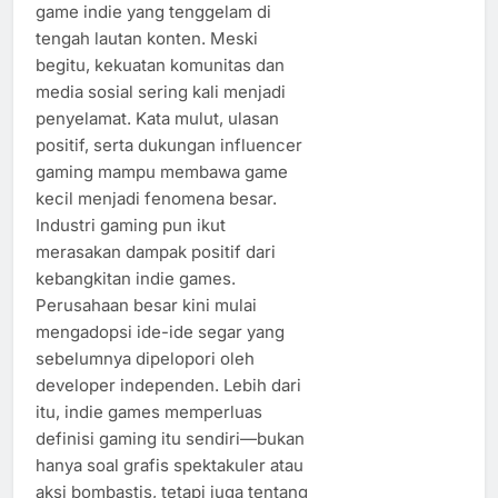
game indie yang tenggelam di
tengah lautan konten. Meski
begitu, kekuatan komunitas dan
media sosial sering kali menjadi
penyelamat. Kata mulut, ulasan
positif, serta dukungan influencer
gaming mampu membawa game
kecil menjadi fenomena besar.
Industri gaming pun ikut
merasakan dampak positif dari
kebangkitan indie games.
Perusahaan besar kini mulai
mengadopsi ide-ide segar yang
sebelumnya dipelopori oleh
developer independen. Lebih dari
itu, indie games memperluas
definisi gaming itu sendiri—bukan
hanya soal grafis spektakuler atau
aksi bombastis, tetapi juga tentang