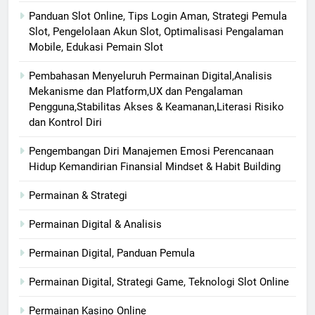
Panduan Slot Online, Tips Login Aman, Strategi Pemula
Slot, Pengelolaan Akun Slot, Optimalisasi Pengalaman
Mobile, Edukasi Pemain Slot
Pembahasan Menyeluruh Permainan Digital,Analisis
Mekanisme dan Platform,UX dan Pengalaman
Pengguna,Stabilitas Akses & Keamanan,Literasi Risiko
dan Kontrol Diri
Pengembangan Diri Manajemen Emosi Perencanaan
Hidup Kemandirian Finansial Mindset & Habit Building
Permainan & Strategi
Permainan Digital & Analisis
Permainan Digital, Panduan Pemula
Permainan Digital, Strategi Game, Teknologi Slot Online
Permainan Kasino Online