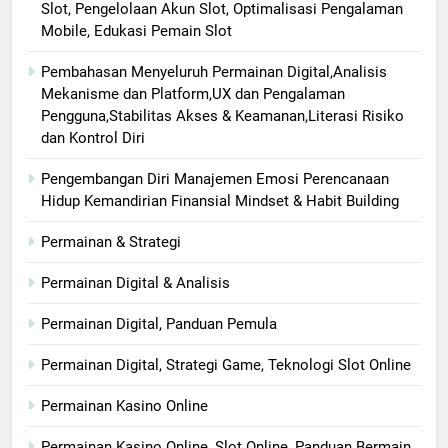
Slot, Pengelolaan Akun Slot, Optimalisasi Pengalaman
Mobile, Edukasi Pemain Slot
Pembahasan Menyeluruh Permainan Digital,Analisis
Mekanisme dan Platform,UX dan Pengalaman
Pengguna,Stabilitas Akses & Keamanan,Literasi Risiko
dan Kontrol Diri
Pengembangan Diri Manajemen Emosi Perencanaan
Hidup Kemandirian Finansial Mindset & Habit Building
Permainan & Strategi
Permainan Digital & Analisis
Permainan Digital, Panduan Pemula
Permainan Digital, Strategi Game, Teknologi Slot Online
Permainan Kasino Online
Permainan Kasino Online, Slot Online, Panduan Bermain