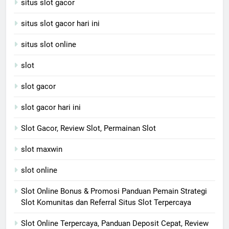
situs slot gacor
situs slot gacor hari ini
situs slot online
slot
slot gacor
slot gacor hari ini
Slot Gacor, Review Slot, Permainan Slot
slot maxwin
slot online
Slot Online Bonus & Promosi Panduan Pemain Strategi
Slot Komunitas dan Referral Situs Slot Terpercaya
Slot Online Terpercaya, Panduan Deposit Cepat, Review