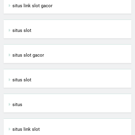
situs link slot gacor
situs slot
situs slot gacor
situs slot
situs
situs link slot