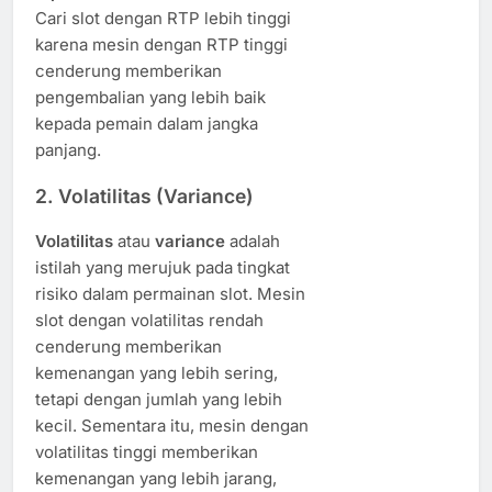
Cari slot dengan RTP lebih tinggi
karena mesin dengan RTP tinggi
cenderung memberikan
pengembalian yang lebih baik
kepada pemain dalam jangka
panjang.
2. Volatilitas (Variance)
Volatilitas
atau
variance
adalah
istilah yang merujuk pada tingkat
risiko dalam permainan slot. Mesin
slot dengan volatilitas rendah
cenderung memberikan
kemenangan yang lebih sering,
tetapi dengan jumlah yang lebih
kecil. Sementara itu, mesin dengan
volatilitas tinggi memberikan
kemenangan yang lebih jarang,