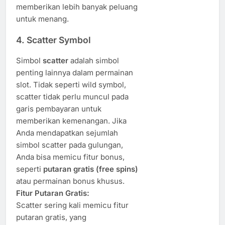
memberikan lebih banyak peluang
untuk menang.
4. Scatter Symbol
Simbol
scatter
adalah simbol
penting lainnya dalam permainan
slot. Tidak seperti wild symbol,
scatter tidak perlu muncul pada
garis pembayaran untuk
memberikan kemenangan. Jika
Anda mendapatkan sejumlah
simbol scatter pada gulungan,
Anda bisa memicu fitur bonus,
seperti
putaran gratis (free spins)
atau permainan bonus khusus.
Fitur Putaran Gratis:
Scatter sering kali memicu fitur
putaran gratis, yang