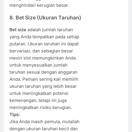
menghindari kerugian besar.
8. Bet Size (Ukuran Taruhan)
Bet size
adalah jumlah taruhan
yang Anda tempatkan pada setiap
putaran. Ukuran taruhan ini dapat
bervariasi, dan sebagian besar
mesin slot memungkinkan Anda
untuk menyesuaikan jumlah
taruhan sesuai dengan anggaran
Anda. Pemain sering kali memilih
ukuran taruhan yang lebih besar
untuk meningkatkan potensi
kemenangan, tetapi ini juga
meningkatkan risiko kerugian.
Tips:
Jika Anda masih pemula, mulailah
dengan ukuran taruhan kecil dan