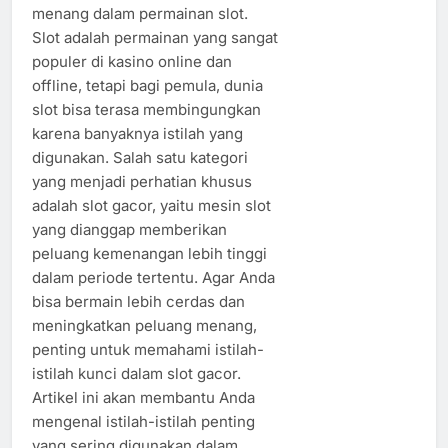
menang dalam permainan slot.
Slot adalah permainan yang sangat
populer di kasino online dan
offline, tetapi bagi pemula, dunia
slot bisa terasa membingungkan
karena banyaknya istilah yang
digunakan. Salah satu kategori
yang menjadi perhatian khusus
adalah slot gacor, yaitu mesin slot
yang dianggap memberikan
peluang kemenangan lebih tinggi
dalam periode tertentu. Agar Anda
bisa bermain lebih cerdas dan
meningkatkan peluang menang,
penting untuk memahami istilah-
istilah kunci dalam slot gacor.
Artikel ini akan membantu Anda
mengenal istilah-istilah penting
yang sering digunakan dalam