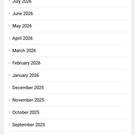
July 2026
June 2026
May 2026
April 2026
March 2026
February 2026
January 2026
December 2025
November 2025
October 2025
September 2025