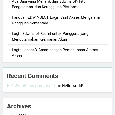
Apa Saja yang Menarik dari Edwinslot? Fitur,
Pengalaman, dan Keunggulan Platform
Panduan EDWINSLOT Login Saat Akses Mengalami
Gangguan Sementara
Login Edwinslot Resmi untuk Pengguna yang
Mengutamakan Keamanan Akun
Login Lebah4D Aman dengan Pemeriksaan Alamat
Akses
Recent Comments
A WordPress Commenter
on
Hello world!
Archives