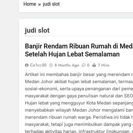
Home
judi slot
judi slot
Banjir Rendam Ribuan Rumah di Med
Setelah Hujan Lebat Semalaman
Ce1cc50
8 Months Ago
0
7 Mins
Artikel ini membahas banjir besar yang merendam 
Medan Johor akibat hujan lebat semalaman, terma
sosial-ekonomi, serta upaya penanganan dari peme
masyarakat dengan gaya penulisan natural dan SEO-
Hujan lebat yang mengguyur Kota Medan sepanjan
menyebabkan wilayah Medan Johor mengalami banj
merendam ribuan rumah warga. Peristiwa ini tidak
masyarakat, tetapi juga menimbulkan dampak yang 
terhadap aktivitas harian, infrastruktur lingkungan, 