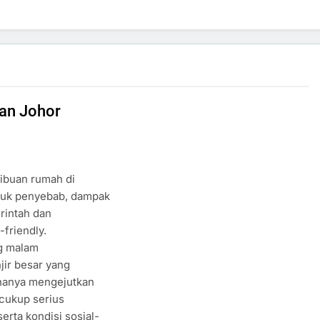
an Johor
ribuan rumah di
suk penyebab, dampak
rintah dan
friendly.
g malam
ir besar yang
 hanya mengejutkan
cukup serius
serta kondisi sosial-