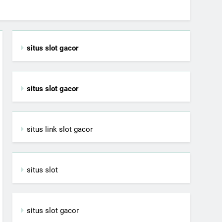
situs slot gacor
situs slot gacor
situs link slot gacor
situs slot
situs slot gacor