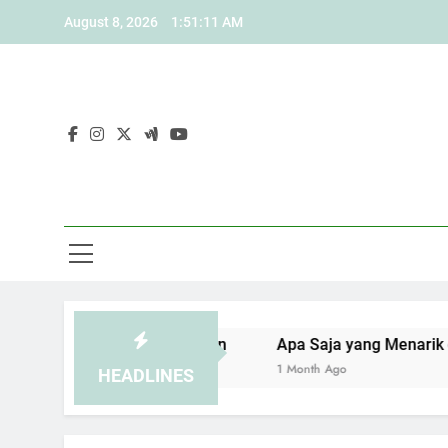
Skip
August 8, 2026
1:51:12 AM
to
content
Dee
Dapatkan 
alui TIARA4D Login
Apa Saja yang Menarik dari Edwinsl
1 Month Ago
HEADLINES