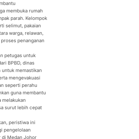
embantu
ngga membuka rumah
ampak parah. Kelompok
ti selimut, pakaian
tara warga, relawan,
m proses penanganan
n petugas untuk
ari BPBD, dinas
an untuk memastikan
serta mengevakuasi
an seperti perahu
rahkan guna membantu
a melakukan
a surut lebih cepat
n, peristiwa ini
gi pengelolaan
ir di Medan Johor