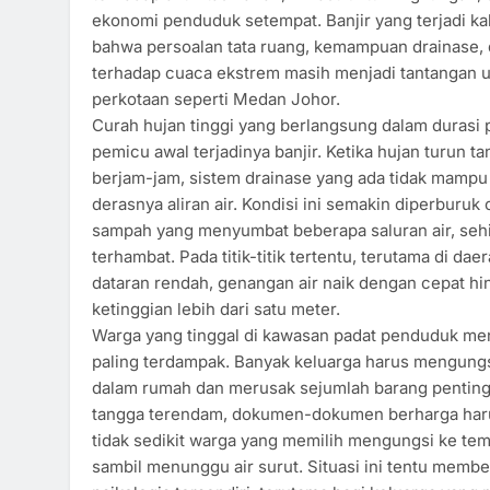
ekonomi penduduk setempat. Banjir yang terjadi ka
bahwa persoalan tata ruang, kemampuan drainase, 
terhadap cuaca ekstrem masih menjadi tantangan 
perkotaan seperti Medan Johor.
Curah hujan tinggi yang berlangsung dalam durasi 
pemicu awal terjadinya banjir. Ketika hujan turun t
berjam-jam, sistem drainase yang ada tidak mam
derasnya aliran air. Kondisi ini semakin diperburuk
sampah yang menyumbat beberapa saluran air, sehi
terhambat. Pada titik-titik tertentu, terutama di dae
dataran rendah, genangan air naik dengan cepat h
ketinggian lebih dari satu meter.
Warga yang tinggal di kawasan padat penduduk me
paling terdampak. Banyak keluarga harus mengungs
dalam rumah dan merusak sejumlah barang penting
tangga terendam, dokumen-dokumen berharga haru
tidak sedikit warga yang memilih mengungsi ke te
sambil menunggu air surut. Situasi ini tentu memb