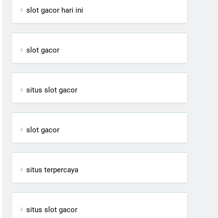
slot gacor hari ini
slot gacor
situs slot gacor
slot gacor
situs terpercaya
situs slot gacor