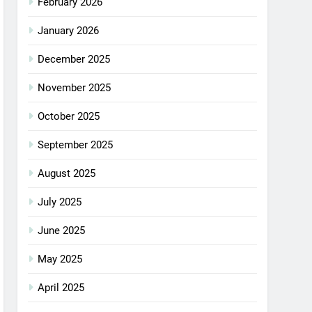
February 2026
January 2026
December 2025
November 2025
October 2025
September 2025
August 2025
July 2025
June 2025
May 2025
April 2025