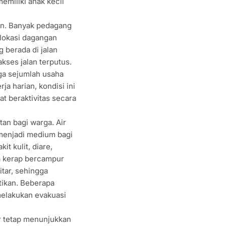
memiliki anak kecil
kan. Banyak pedagang
lokasi dagangan
 berada di jalan
kses jalan terputus.
ga sejumlah usaha
ja harian, kondisi ini
 beraktivitas secara
tan bagi warga. Air
menjadi medium bagi
 kulit, diare,
uga kerap bercampur
tar, sehingga
tikan. Beberapa
melakukan evakuasi
or tetap menunjukkan