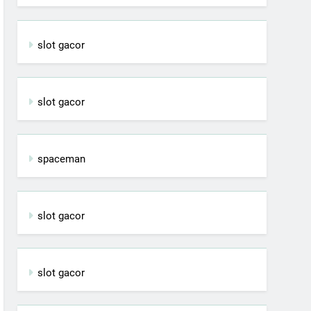
slot gacor
slot gacor
spaceman
slot gacor
slot gacor