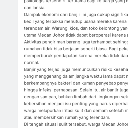
psikologis tersendiri, terutama bagi keluarga yang 
dan lansia.
Dampak ekonomi dari banjir ini juga cukup signifi
kecil yang terpaksa menutup usaha mereka karena 
terendam air. Warung, kios, dan toko kelontong yang
utama Medan Johor tidak dapat beroperasi karena a
Aktivitas pengiriman barang juga terhambat sehing
rumahan tidak bisa berjalan seperti biasa. Bagi peker
memperburuk pendapatan karena mereka tidak dapat
normal.
Banjir yang terjadi juga memunculkan risiko keseha
yang menggenang dalam jangka waktu lama dapat 
berkembangnya bakteri dan kuman penyebab penyakit
hingga infeksi pernapasan. Selain itu, air banjir j
dengan sampah, bahkan limbah dari lingkungan seki
kebersihan menjadi isu penting yang harus diperha
warga melaporkan iritasi kulit dan demam setelah 
atau membersihkan rumah yang terendam.
Di tengah situasi sulit tersebut, warga Medan Joh