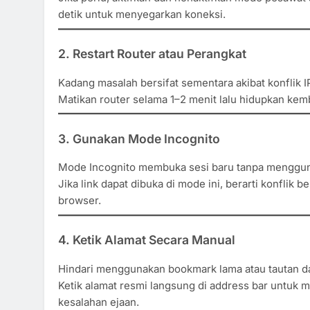
detik untuk menyegarkan koneksi.
2. Restart Router atau Perangkat
Kadang masalah bersifat sementara akibat konflik I
Matikan router selama 1–2 menit lalu hidupkan kemb
3. Gunakan Mode Incognito
Mode Incognito membuka sesi baru tanpa menggun
Jika link dapat dibuka di mode ini, berarti konflik b
browser.
4. Ketik Alamat Secara Manual
Hindari menggunakan bookmark lama atau tautan dar
Ketik alamat resmi langsung di address bar untuk 
kesalahan ejaan.