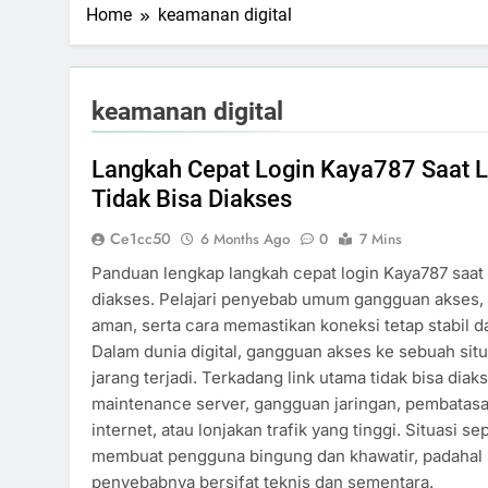
Home
keamanan digital
keamanan digital
Langkah Cepat Login Kaya787 Saat 
Tidak Bisa Diakses
Ce1cc50
6 Months Ago
0
7 Mins
Panduan lengkap langkah cepat login Kaya787 saat l
diakses. Pelajari penyebab umum gangguan akses, 
aman, serta cara memastikan koneksi tetap stabil da
Dalam dunia digital, gangguan akses ke sebuah sit
jarang terjadi. Terkadang link utama tidak bisa diak
maintenance server, gangguan jaringan, pembatasa
internet, atau lonjakan trafik yang tinggi. Situasi sep
membuat pengguna bingung dan khawatir, padahal 
penyebabnya bersifat teknis dan sementara.