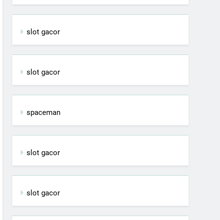
slot gacor
slot gacor
spaceman
slot gacor
slot gacor