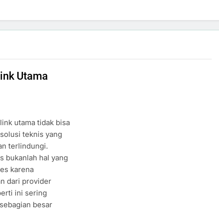
Link Utama
ink utama tidak bisa
solusi teknis yang
n terlindungi.
us bukanlah hal yang
ses karena
n dari provider
erti ini sering
sebagian besar