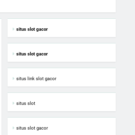
situs slot gacor
situs slot gacor
situs link slot gacor
situs slot
situs slot gacor