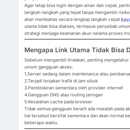
Agar tetap bisa login dengan aman dan cepat, pen
langkah-langkah yang tepat tanpa mengambil risiko 
akan membahas secara lengkap langkah cepat
kay
utama tidak bisa diakses, termasuk penyebab umum, 
strategi menjaga keamanan akun selama proses tro
Mengapa Link Utama Tidak Bisa 
Sebelum mengambil tindakan, penting mengetahui
umum gangguan akses:
1.Server sedang dalam maintenance atau pembarua
2.Terjadi lonjakan trafik di jam sibuk
3.Pemblokiran sementara oleh provider internet
4.Gangguan DNS atau routing jaringan
5.Kesalahan cache pada browser
Tidak semua gangguan berarti ada masalah pada aku
hal tersebut bersifat sementara dan akan normal k
beberapa waktu.