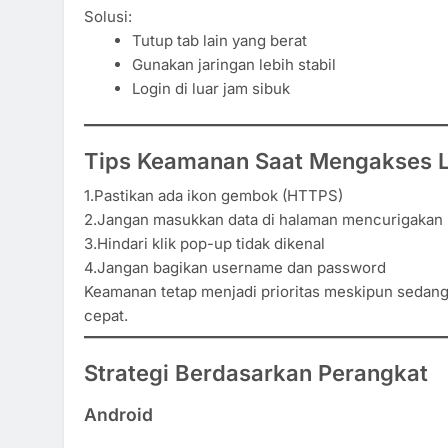
Solusi:
Tutup tab lain yang berat
Gunakan jaringan lebih stabil
Login di luar jam sibuk
Tips Keamanan Saat Mengakses Li
1.Pastikan ada ikon gembok (HTTPS)
2.Jangan masukkan data di halaman mencurigakan
3.Hindari klik pop-up tidak dikenal
4.Jangan bagikan username dan password
Keamanan tetap menjadi prioritas meskipun sedang
cepat.
Strategi Berdasarkan Perangkat
Android