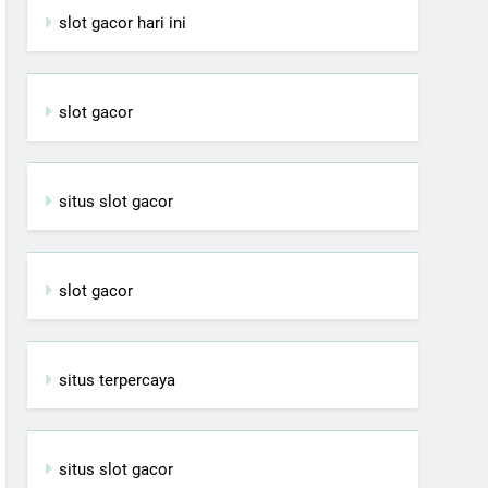
slot gacor hari ini
slot gacor
situs slot gacor
slot gacor
situs terpercaya
situs slot gacor