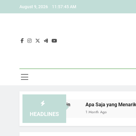
Skip
August 9, 2026
11:57:46 AM
to
content
Dee
Dapatkan 
lalui TIARA4D Login
Apa Saja yang Menarik dari Edwins
1 Month Ago
HEADLINES