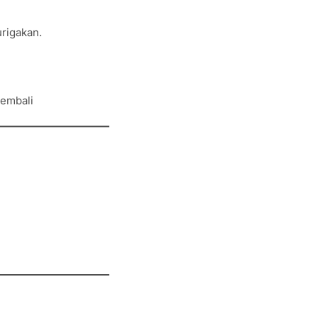
urigakan.
embali