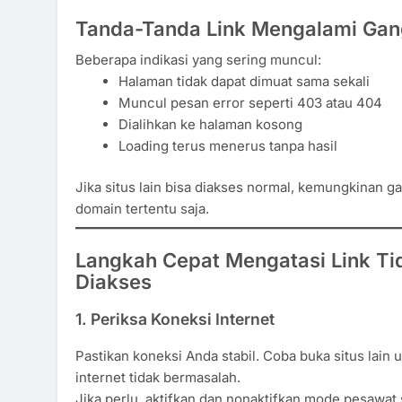
Tanda-Tanda Link Mengalami Ga
Beberapa indikasi yang sering muncul:
Halaman tidak dapat dimuat sama sekali
Muncul pesan error seperti 403 atau 404
Dialihkan ke halaman kosong
Loading terus menerus tanpa hasil
Jika situs lain bisa diakses normal, kemungkinan g
domain tertentu saja.
Langkah Cepat Mengatasi Link Ti
Diakses
1. Periksa Koneksi Internet
Pastikan koneksi Anda stabil. Coba buka situs lain
internet tidak bermasalah.
Jika perlu, aktifkan dan nonaktifkan mode pesawa