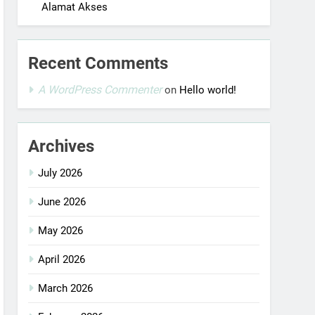
Alamat Akses
Recent Comments
A WordPress Commenter
on
Hello world!
Archives
July 2026
June 2026
May 2026
April 2026
March 2026