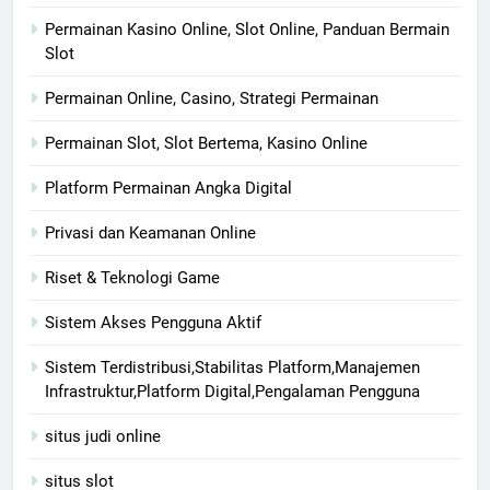
Permainan Kasino Online, Slot Online, Panduan Bermain
Slot
Permainan Online, Casino, Strategi Permainan
Permainan Slot, Slot Bertema, Kasino Online
Platform Permainan Angka Digital
Privasi dan Keamanan Online
Riset & Teknologi Game
Sistem Akses Pengguna Aktif
Sistem Terdistribusi,Stabilitas Platform,Manajemen
Infrastruktur,Platform Digital,Pengalaman Pengguna
situs judi online
situs slot