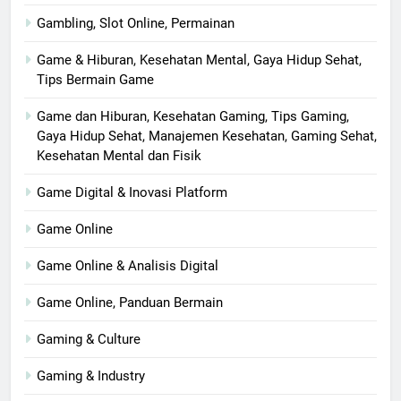
Gambling, Slot Online, Permainan
Game & Hiburan, Kesehatan Mental, Gaya Hidup Sehat,
Tips Bermain Game
Game dan Hiburan, Kesehatan Gaming, Tips Gaming,
Gaya Hidup Sehat, Manajemen Kesehatan, Gaming Sehat,
Kesehatan Mental dan Fisik
Game Digital & Inovasi Platform
Game Online
Game Online & Analisis Digital
Game Online, Panduan Bermain
Gaming & Culture
Gaming & Industry