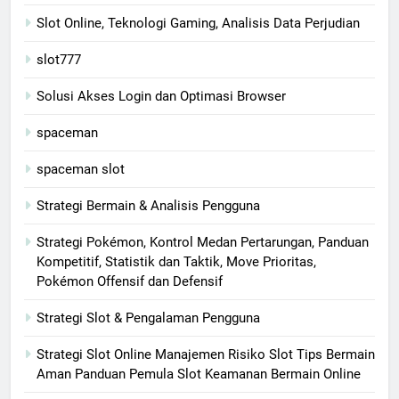
Slot Online, Teknologi Gaming, Analisis Data Perjudian
slot777
Solusi Akses Login dan Optimasi Browser
spaceman
spaceman slot
Strategi Bermain & Analisis Pengguna
Strategi Pokémon, Kontrol Medan Pertarungan, Panduan
Kompetitif, Statistik dan Taktik, Move Prioritas,
Pokémon Offensif dan Defensif
Strategi Slot & Pengalaman Pengguna
Strategi Slot Online Manajemen Risiko Slot Tips Bermain
Aman Panduan Pemula Slot Keamanan Bermain Online