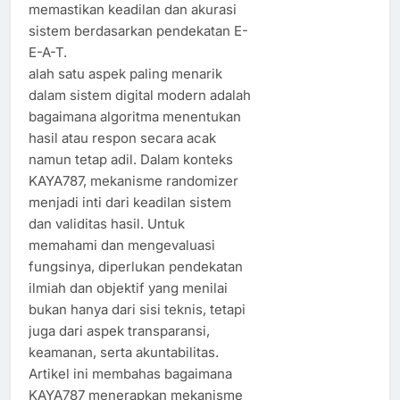
memastikan keadilan dan akurasi
sistem berdasarkan pendekatan E-
E-A-T.
alah satu aspek paling menarik
dalam sistem digital modern adalah
bagaimana algoritma menentukan
hasil atau respon secara acak
namun tetap adil. Dalam konteks
KAYA787, mekanisme randomizer
menjadi inti dari keadilan sistem
dan validitas hasil. Untuk
memahami dan mengevaluasi
fungsinya, diperlukan pendekatan
ilmiah dan objektif yang menilai
bukan hanya dari sisi teknis, tetapi
juga dari aspek transparansi,
keamanan, serta akuntabilitas.
Artikel ini membahas bagaimana
KAYA787 menerapkan mekanisme