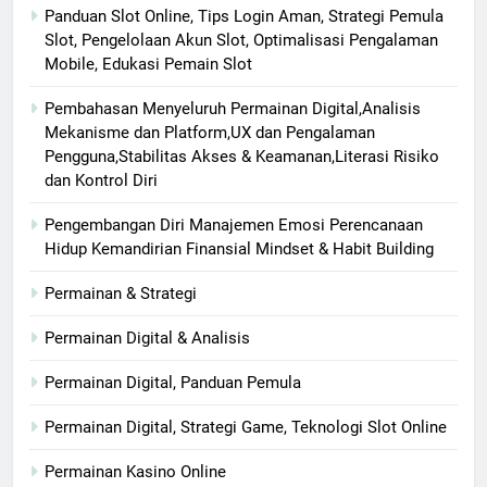
Panduan Slot Online, Tips Login Aman, Strategi Pemula
Slot, Pengelolaan Akun Slot, Optimalisasi Pengalaman
Mobile, Edukasi Pemain Slot
Pembahasan Menyeluruh Permainan Digital,Analisis
Mekanisme dan Platform,UX dan Pengalaman
Pengguna,Stabilitas Akses & Keamanan,Literasi Risiko
dan Kontrol Diri
Pengembangan Diri Manajemen Emosi Perencanaan
Hidup Kemandirian Finansial Mindset & Habit Building
Permainan & Strategi
Permainan Digital & Analisis
Permainan Digital, Panduan Pemula
Permainan Digital, Strategi Game, Teknologi Slot Online
Permainan Kasino Online