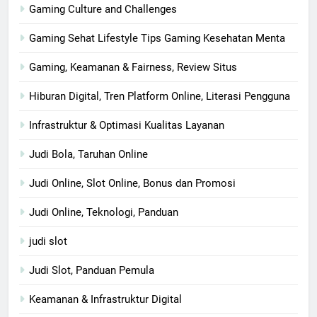
Gaming Culture and Challenges
Gaming Sehat Lifestyle Tips Gaming Kesehatan Menta
Gaming, Keamanan & Fairness, Review Situs
Hiburan Digital, Tren Platform Online, Literasi Pengguna
Infrastruktur & Optimasi Kualitas Layanan
Judi Bola, Taruhan Online
Judi Online, Slot Online, Bonus dan Promosi
Judi Online, Teknologi, Panduan
judi slot
Judi Slot, Panduan Pemula
Keamanan & Infrastruktur Digital