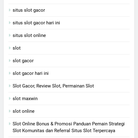
situs slot gacor
situs slot gacor hari ini
situs slot online
slot
slot gacor
slot gacor hari ini
Slot Gacor, Review Slot, Permainan Slot
slot maxwin
slot online
Slot Online Bonus & Promosi Panduan Pemain Strategi
Slot Komunitas dan Referral Situs Slot Terpercaya