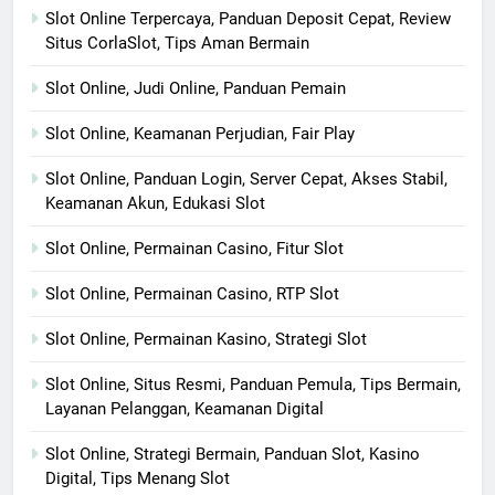
Slot Online Terpercaya, Panduan Deposit Cepat, Review
Situs CorlaSlot, Tips Aman Bermain
Slot Online, Judi Online, Panduan Pemain
Slot Online, Keamanan Perjudian, Fair Play
Slot Online, Panduan Login, Server Cepat, Akses Stabil,
Keamanan Akun, Edukasi Slot
Slot Online, Permainan Casino, Fitur Slot
Slot Online, Permainan Casino, RTP Slot
Slot Online, Permainan Kasino, Strategi Slot
Slot Online, Situs Resmi, Panduan Pemula, Tips Bermain,
Layanan Pelanggan, Keamanan Digital
Slot Online, Strategi Bermain, Panduan Slot, Kasino
Digital, Tips Menang Slot