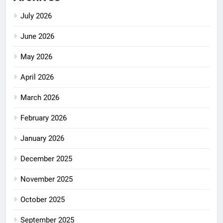
July 2026
June 2026
May 2026
April 2026
March 2026
February 2026
January 2026
December 2025
November 2025
October 2025
September 2025