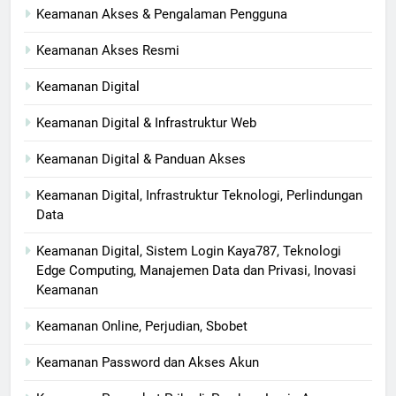
Keamanan Akses & Pengalaman Pengguna
Keamanan Akses Resmi
Keamanan Digital
Keamanan Digital & Infrastruktur Web
Keamanan Digital & Panduan Akses
Keamanan Digital, Infrastruktur Teknologi, Perlindungan
Data
Keamanan Digital, Sistem Login Kaya787, Teknologi
Edge Computing, Manajemen Data dan Privasi, Inovasi
Keamanan
Keamanan Online, Perjudian, Sbobet
Keamanan Password dan Akses Akun