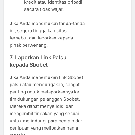
kredit atau identitas pribadi
secara tidak wajar.
Jika Anda menemukan tanda-tanda
ini, segera tinggalkan situs
tersebut dan laporkan kepada
pihak berwenang.
7.
Laporkan Link Palsu
kepada Sbobet
Jika Anda menemukan link Sbobet
palsu atau mencurigakan, sangat
penting untuk melaporkannya ke
tim dukungan pelanggan Sbobet.
Mereka dapat menyelidiki dan
mengambil tindakan yang sesuai
untuk melindungi para pemain dari
penipuan yang melibatkan nama