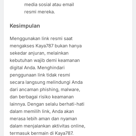
media sosial atau email
resmi mereka.
Kesimpulan
Menggunakan link resmi saat
mengakses Kaya787 bukan hanya
sekedar anjuran, melainkan
kebutuhan wajib demi keamanan
digital Anda. Menghindari
penggunaan link tidak resmi
secara langsung melindungi Anda
dari ancaman phishing, malware,
dan berbagai risiko keamanan
lainnya. Dengan selalu berhati-hati
dalam memilih link, Anda akan
merasa lebih aman dan nyaman
dalam menjalankan aktivitas online,
termasuk bermain di Kaya787.