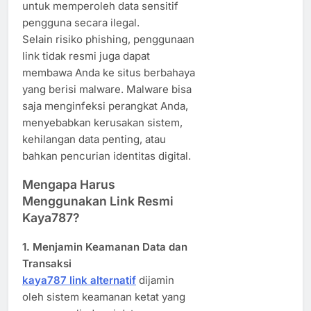
untuk memperoleh data sensitif
pengguna secara ilegal.
Selain risiko phishing, penggunaan
link tidak resmi juga dapat
membawa Anda ke situs berbahaya
yang berisi malware. Malware bisa
saja menginfeksi perangkat Anda,
menyebabkan kerusakan sistem,
kehilangan data penting, atau
bahkan pencurian identitas digital.
Mengapa Harus
Menggunakan Link Resmi
Kaya787?
1. Menjamin Keamanan Data dan
Transaksi
kaya787 link alternatif
dijamin
oleh sistem keamanan ketat yang