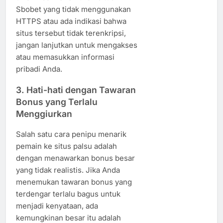
Sbobet yang tidak menggunakan
HTTPS atau ada indikasi bahwa
situs tersebut tidak terenkripsi,
jangan lanjutkan untuk mengakses
atau memasukkan informasi
pribadi Anda.
3.
Hati-hati dengan Tawaran
Bonus yang Terlalu
Menggiurkan
Salah satu cara penipu menarik
pemain ke situs palsu adalah
dengan menawarkan bonus besar
yang tidak realistis. Jika Anda
menemukan tawaran bonus yang
terdengar terlalu bagus untuk
menjadi kenyataan, ada
kemungkinan besar itu adalah