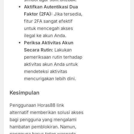
Aktifkan Autentikasi Dua
Faktor (2FA):
Jika tersedia,
fitur 2FA sangat efektif
untuk mencegah akses
ilegal ke akun Anda.
Periksa Aktivitas Akun
Secara Rutin:
Lakukan
pemeriksaan rutin terhadap
aktivitas akun Anda untuk
mendeteksi aktivitas
mencurigakan lebih dini.
Kesimpulan
Penggunaan Horas88 link
alternatif memberikan solusi akses
bagi pengguna yang mengalami
hambatan pemblokiran. Namun,
pengguna harus tetap waspada