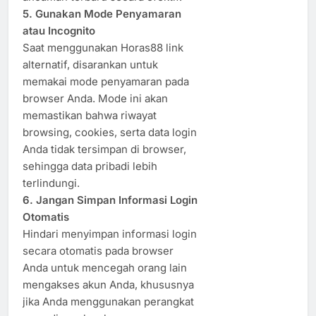
5. Gunakan Mode Penyamaran
atau Incognito
Saat menggunakan Horas88 link
alternatif, disarankan untuk
memakai mode penyamaran pada
browser Anda. Mode ini akan
memastikan bahwa riwayat
browsing, cookies, serta data login
Anda tidak tersimpan di browser,
sehingga data pribadi lebih
terlindungi.
6. Jangan Simpan Informasi Login
Otomatis
Hindari menyimpan informasi login
secara otomatis pada browser
Anda untuk mencegah orang lain
mengakses akun Anda, khususnya
jika Anda menggunakan perangkat