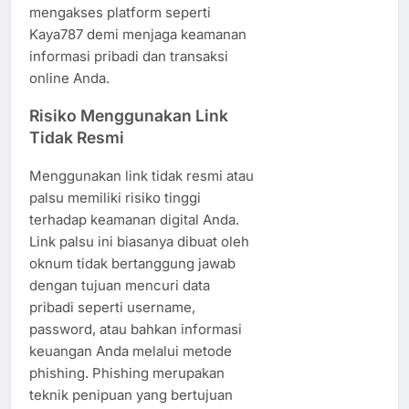
mengakses platform seperti
Kaya787 demi menjaga keamanan
informasi pribadi dan transaksi
online Anda.
Risiko Menggunakan Link
Tidak Resmi
Menggunakan link tidak resmi atau
palsu memiliki risiko tinggi
terhadap keamanan digital Anda.
Link palsu ini biasanya dibuat oleh
oknum tidak bertanggung jawab
dengan tujuan mencuri data
pribadi seperti username,
password, atau bahkan informasi
keuangan Anda melalui metode
phishing. Phishing merupakan
teknik penipuan yang bertujuan