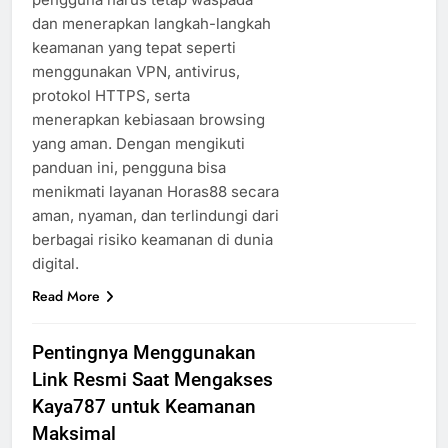
dan menerapkan langkah-langkah
keamanan yang tepat seperti
menggunakan VPN, antivirus,
protokol HTTPS, serta
menerapkan kebiasaan browsing
yang aman. Dengan mengikuti
panduan ini, pengguna bisa
menikmati layanan Horas88 secara
aman, nyaman, dan terlindungi dari
berbagai risiko keamanan di dunia
digital.
Read More
Pentingnya Menggunakan
Link Resmi Saat Mengakses
Kaya787 untuk Keamanan
Maksimal