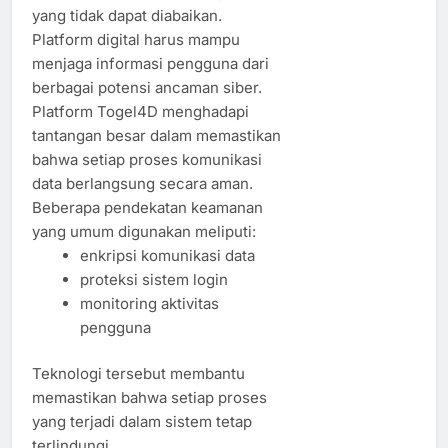
yang tidak dapat diabaikan.
Platform digital harus mampu
menjaga informasi pengguna dari
berbagai potensi ancaman siber.
Platform Togel4D menghadapi
tantangan besar dalam memastikan
bahwa setiap proses komunikasi
data berlangsung secara aman.
Beberapa pendekatan keamanan
yang umum digunakan meliputi:
enkripsi komunikasi data
proteksi sistem login
monitoring aktivitas
pengguna
Teknologi tersebut membantu
memastikan bahwa setiap proses
yang terjadi dalam sistem tetap
terlindungi.