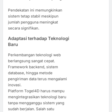
Pendekatan ini memungkinkan
sistem tetap stabil meskipun
jumlah pengguna meningkat
secara signifikan.
Adaptasi terhadap Teknologi
Baru
Perkembangan teknologi web
berlangsung sangat cepat.
Framework backend, sistem
database, hingga metode
pengiriman data terus mengalami
inovasi.
Platform Togel4D harus mampu
mengintegrasikan teknologi baru
tanpa mengganggu sistem yang
sudah berjalan. Salah satu