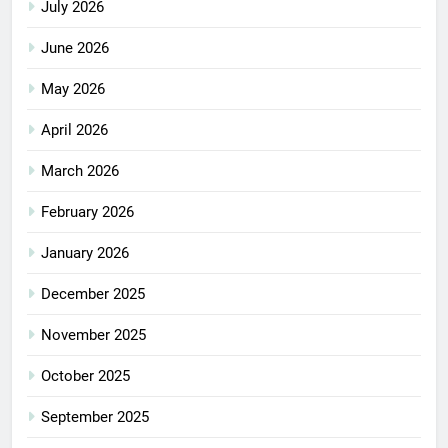
July 2026
June 2026
May 2026
April 2026
March 2026
February 2026
January 2026
December 2025
November 2025
October 2025
September 2025