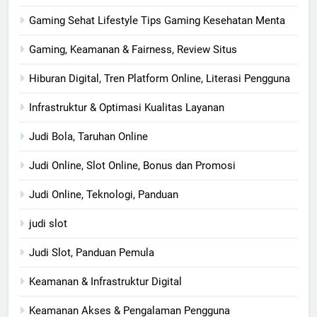
Gaming Sehat Lifestyle Tips Gaming Kesehatan Menta
Gaming, Keamanan & Fairness, Review Situs
Hiburan Digital, Tren Platform Online, Literasi Pengguna
Infrastruktur & Optimasi Kualitas Layanan
Judi Bola, Taruhan Online
Judi Online, Slot Online, Bonus dan Promosi
Judi Online, Teknologi, Panduan
judi slot
Judi Slot, Panduan Pemula
Keamanan & Infrastruktur Digital
Keamanan Akses & Pengalaman Pengguna