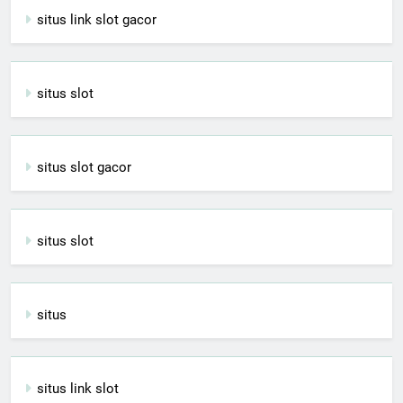
situs link slot gacor
situs slot
situs slot gacor
situs slot
situs
situs link slot