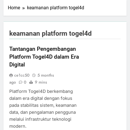
Home
keamanan platform togel4d
keamanan platform togel4d
Tantangan Pengembangan
Platform Togel4D dalam Era
Digital
ce1cc50
5 months
ago
0
9 mins
Platform Togel4D berkembang
dalam era digital dengan fokus
pada stabilitas sistem, keamanan
data, dan pengalaman pengguna
melalui infrastruktur teknologi
modern.