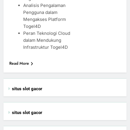
Analisis Pengalaman
Pengguna dalam
Mengakses Platform
Togel4D
Peran Teknologi Cloud
dalam Mendukung
Infrastruktur Togel4D
Read More
situs slot gacor
situs slot gacor