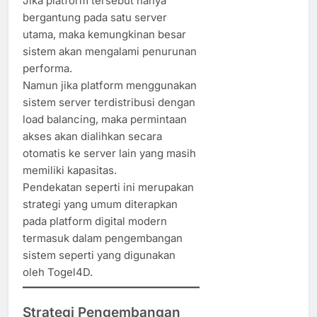
Jika platform tersebut hanya
bergantung pada satu server
utama, maka kemungkinan besar
sistem akan mengalami penurunan
performa.
Namun jika platform menggunakan
sistem server terdistribusi dengan
load balancing, maka permintaan
akses akan dialihkan secara
otomatis ke server lain yang masih
memiliki kapasitas.
Pendekatan seperti ini merupakan
strategi yang umum diterapkan
pada platform digital modern
termasuk dalam pengembangan
sistem seperti yang digunakan
oleh Togel4D.
Strategi Pengembangan