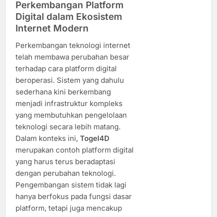
Perkembangan Platform
Digital dalam Ekosistem
Internet Modern
Perkembangan teknologi internet
telah membawa perubahan besar
terhadap cara platform digital
beroperasi. Sistem yang dahulu
sederhana kini berkembang
menjadi infrastruktur kompleks
yang membutuhkan pengelolaan
teknologi secara lebih matang.
Dalam konteks ini,
Togel4D
merupakan contoh platform digital
yang harus terus beradaptasi
dengan perubahan teknologi.
Pengembangan sistem tidak lagi
hanya berfokus pada fungsi dasar
platform, tetapi juga mencakup