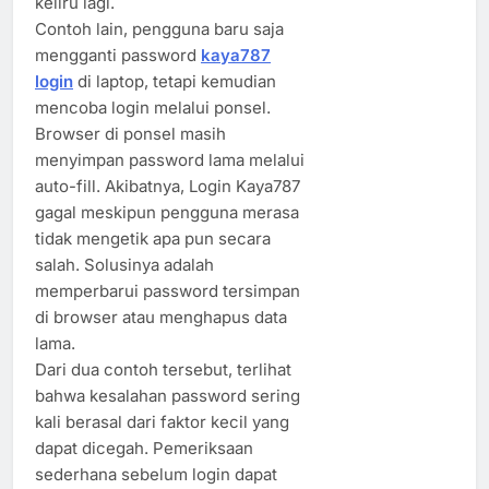
keliru lagi.
Contoh lain, pengguna baru saja
mengganti password
kaya787
login
di laptop, tetapi kemudian
mencoba login melalui ponsel.
Browser di ponsel masih
menyimpan password lama melalui
auto-fill. Akibatnya, Login Kaya787
gagal meskipun pengguna merasa
tidak mengetik apa pun secara
salah. Solusinya adalah
memperbarui password tersimpan
di browser atau menghapus data
lama.
Dari dua contoh tersebut, terlihat
bahwa kesalahan password sering
kali berasal dari faktor kecil yang
dapat dicegah. Pemeriksaan
sederhana sebelum login dapat