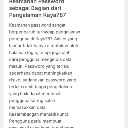
Keamanan Password
sebagai Bagian dari
Pengalaman Kaya787
Keamanan password sangat
berpengaruh terhadap pengalaman
pengguna di Kaya787. Akses yang
lancar tidak hanya ditentukan oleh
halaman login, tetapi juga oleh
cara pengguna mengelola data
masuk. Password yang terlalu
sederhana dapat meningkatkan
risiko, sedangkan password yang
terlalu rumit tanpa pengelolaan
yang baik dapat membuat
pengguna sering salah
memasukkan data.
Keseimbangan menjadi kunci.
Pengguna perlu membuat
password yang kuat, tetapi tetap