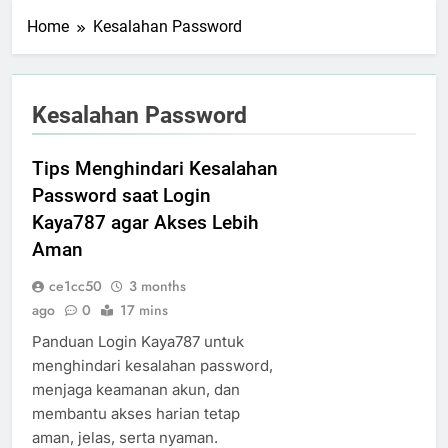
Home
Kesalahan Password
Kesalahan Password
Tips Menghindari Kesalahan
Password saat Login
Kaya787 agar Akses Lebih
Aman
ce1cc50
3 months
ago
0
17 mins
Panduan Login Kaya787 untuk
menghindari kesalahan password,
menjaga keamanan akun, dan
membantu akses harian tetap
aman, jelas, serta nyaman.