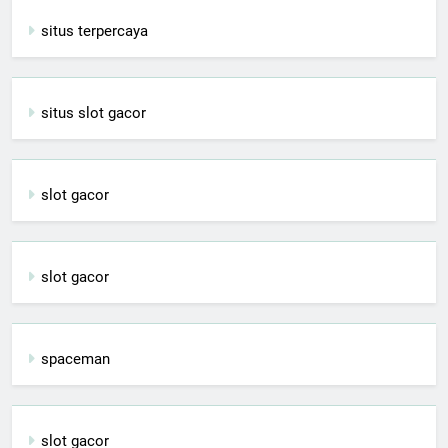
situs terpercaya
situs slot gacor
slot gacor
slot gacor
spaceman
slot gacor