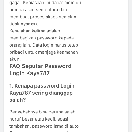
gagal. Kebiasaan ini dapat memicu
pembatasan sementara dan
membuat proses akses semakin
tidak nyaman.
Kesalahan kelima adalah
membagikan password kepada
orang lain. Data login harus tetap
pribadi untuk menjaga keamanan
akun.
FAQ Seputar Password
Login Kaya787
1. Kenapa password Login
Kaya787 sering dianggap
salah?
Penyebabnya bisa berupa salah
huruf besar atau kecil, spasi
tambahan, password lama di auto-