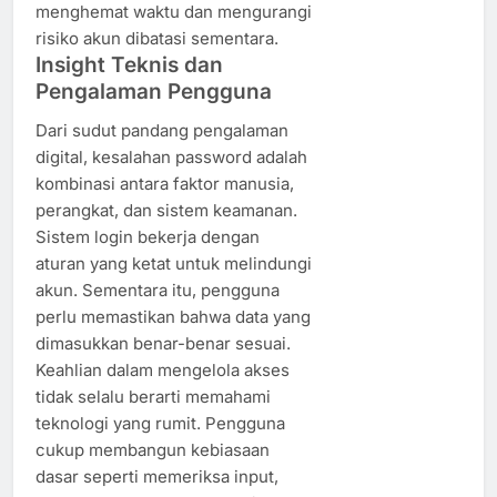
menghemat waktu dan mengurangi
risiko akun dibatasi sementara.
Insight Teknis dan
Pengalaman Pengguna
Dari sudut pandang pengalaman
digital, kesalahan password adalah
kombinasi antara faktor manusia,
perangkat, dan sistem keamanan.
Sistem login bekerja dengan
aturan yang ketat untuk melindungi
akun. Sementara itu, pengguna
perlu memastikan bahwa data yang
dimasukkan benar-benar sesuai.
Keahlian dalam mengelola akses
tidak selalu berarti memahami
teknologi yang rumit. Pengguna
cukup membangun kebiasaan
dasar seperti memeriksa input,