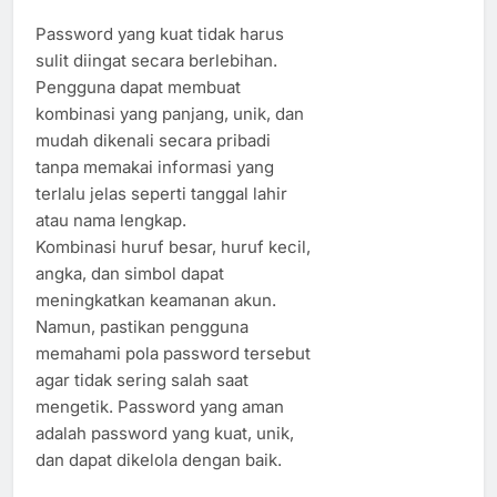
Password yang kuat tidak harus
sulit diingat secara berlebihan.
Pengguna dapat membuat
kombinasi yang panjang, unik, dan
mudah dikenali secara pribadi
tanpa memakai informasi yang
terlalu jelas seperti tanggal lahir
atau nama lengkap.
Kombinasi huruf besar, huruf kecil,
angka, dan simbol dapat
meningkatkan keamanan akun.
Namun, pastikan pengguna
memahami pola password tersebut
agar tidak sering salah saat
mengetik. Password yang aman
adalah password yang kuat, unik,
dan dapat dikelola dengan baik.