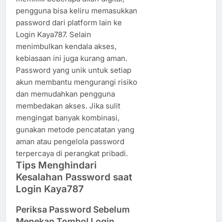
pengguna bisa keliru memasukkan
password dari platform lain ke
Login Kaya787. Selain
menimbulkan kendala akses,
kebiasaan ini juga kurang aman.
Password yang unik untuk setiap
akun membantu mengurangi risiko
dan memudahkan pengguna
membedakan akses. Jika sulit
mengingat banyak kombinasi,
gunakan metode pencatatan yang
aman atau pengelola password
terpercaya di perangkat pribadi.
Tips Menghindari
Kesalahan Password saat
Login Kaya787
Periksa Password Sebelum
Menekan Tombol Login