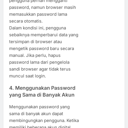
pengguna pernah mengganti
password, namun browser masih
memasukkan password lama
secara otomatis.
Dalam kondisi ini, pengguna
sebaiknya memperbarui data yang
tersimpan di browser atau
mengetik password baru secara
manual. Jika perlu, hapus
password lama dari pengelola
sandi browser agar tidak terus
muncul saat login.
4. Menggunakan Password
yang Sama di Banyak Akun
Menggunakan password yang
sama di banyak akun dapat
membingungkan pengguna. Ketika
memiliki beberapa akun digital,