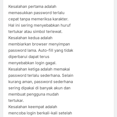
Kesalahan pertama adalah
memasukkan password terlalu
cepat tanpa memeriksa karakter.
Hal ini sering menyebabkan huruf
tertukar atau simbol terlewat.
Kesalahan kedua adalah
membiarkan browser menyimpan
password lama. Auto-fill yang tidak
diperbarui dapat terus
menyebabkan login gagal.
Kesalahan ketiga adalah memakai
password terlalu sederhana. Selain
kurang aman, password sederhana
sering dipakai di banyak akun dan
membuat pengguna mudah
tertukar.
Kesalahan keempat adalah
mencoba login berkali-kali setelah