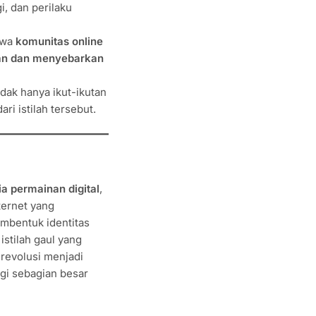
i, dan perilaku
hwa
komunitas online
kan dan menyebarkan
dak hanya ikut-ikutan
i istilah tersebut.
a permainan digital
,
ernet yang
bentuk identitas
stilah gaul yang
berevolusi menjadi
agi sebagian besar