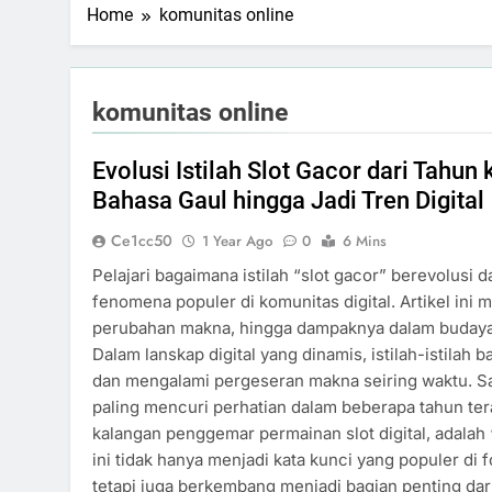
Home
komunitas online
komunitas online
Evolusi Istilah Slot Gacor dari Tahun 
Bahasa Gaul hingga Jadi Tren Digital
Ce1cc50
1 Year Ago
0
6 Mins
Pelajari bagaimana istilah “slot gacor” berevolusi da
fenomena populer di komunitas digital. Artikel ini 
perubahan makna, hingga dampaknya dalam budaya
Dalam lanskap digital yang dinamis, istilah-istilah b
dan mengalami pergeseran makna seiring waktu. Sal
paling mencuri perhatian dalam beberapa tahun ter
kalangan penggemar permainan slot digital, adalah
ini tidak hanya menjadi kata kunci yang populer di
tetapi juga berkembang menjadi bagian penting dari