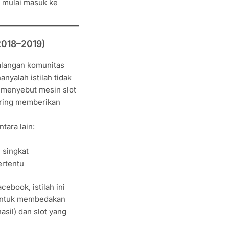
r” mulai masuk ke
2018–2019)
kalangan komunitas
nyalah istilah tidak
 menyebut mesin slot
ering memberikan
tara lain:
 singkat
ertentu
ebook, istilah ini
 untuk membedakan
asil) dan slot yang