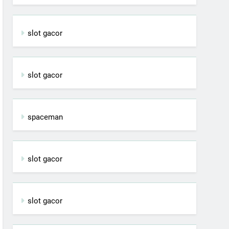
slot gacor
slot gacor
spaceman
slot gacor
slot gacor