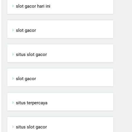
slot gacor hari ini
slot gacor
situs slot gacor
slot gacor
situs terpercaya
situs slot gacor